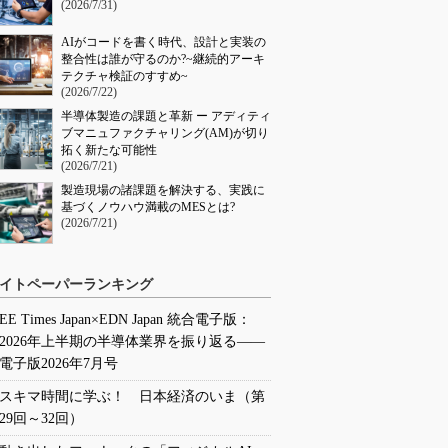
(2026/7/31)
AIがコードを書く時代、設計と実装の
整合性は誰が守るのか?~継続的アーキ
テクチャ検証のすすめ~
(2026/7/22)
半導体製造の課題と革新 ー アディティ
ブマニュファクチャリング(AM)が切り
拓く新たな可能性
(2026/7/21)
製造現場の諸課題を解決する、実践に
基づくノウハウ満載のMESとは?
(2026/7/21)
イトペーパーランキング
EE Times Japan×EDN Japan 統合電子版：
2026年上半期の半導体業界を振り返る――
電子版2026年7月号
スキマ時間に学ぶ！ 日本経済のいま（第
29回～32回）