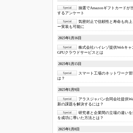
抽選でAmazonギフトカードが
Special
するアンケート
気密封止で信頼性と寿命も向上
Special
ー実装も可能に
2025年1月16日
株式会社ハイレゾ提供Webキャ
Special
GPUクラウドサービスとは
2025年1月15日
スマート工場のネットワーク管
Special
は？
2025年1月9日
アラスジャパン合同会社提供W
Special
新の課題を解決するには？
研究者と企業間の立場の違いを
Special
を成功に導いた方法とは？
2025年1月8日