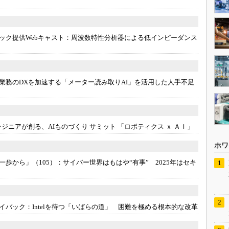
ック提供Webキャスト：
周波数特性分析器による低インピーダンス
業務のDXを加速する「メーター読み取りAI」を活用した人手不足
エンジニアが創る、AIものづくり サミット 「ロボティクス ｘ ＡＩ」
ホワ
一歩から」（105）：
サイバー世界はもはや“有事” 2025年はセキ
イバック：
Intelを待つ「いばらの道」 困難を極める根本的な改革