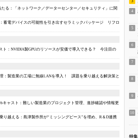
当たる：
「ネットワーク／データーセンター／セキュリティ」に関
：
蓄電デバイスの可能性を引き出すセラミックパッケージ リフロ
スト：
NVIDIA製GPUのリソースが安価で導入できる？ 今注目の
理：
製造業の工場に無線LANを導入！ 課題を乗り越える解決策と
ebキャスト：
難しい製造業のプロジェクト管理、進捗確認や情報更
乗り越える：
島津製作所が“ミッシングピース”を埋め、R＆D連携
特集