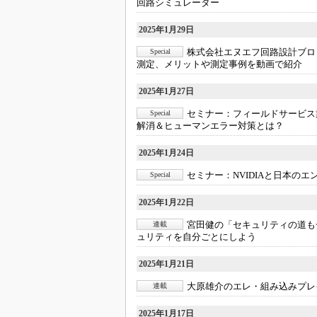
回路シミュレーター
2025年1月29日
株式会社エヌエフ回路設計ブロ
Special
測定、メリットや測定事例を動画で紹介
2025年1月27日
セミナー：
フィールドサービス
Special
解消＆ヒューマンエラー対策とは？
2025年1月24日
セミナー：
NVIDIAと日本の
Special
2025年1月22日
宮田健の「セキュリティの道も
連載
ュリティを自分ごとにしよう
2025年1月21日
大原雄介のエレ・組み込みプレ
連載
2025年1月17日