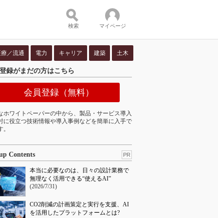
検索
マイページ
医療／流通
電力
キャリア
建築
土木
登録がまだの方はこちら
ツ：
会員登録（無料）
なホワイトペーパーの中から、製品・サービス導入
討に役立つ技術情報や導入事例などを簡単に入手で
す。
up Contents
PR
本当に必要なのは、日々の設計業務で
無理なく活用できる“使えるAI”
(2026/7/31)
CO2削減の計画策定と実行を支援、AI
を活用したプラットフォームとは?