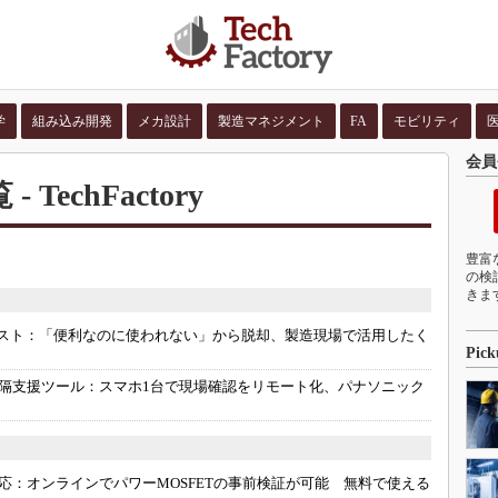
学
組み込み開発
メカ設計
製造マネジメント
FA
モビリティ
会員
並び順：
コンテン
TechFactory
豊富
の検
きま
スト：
「便利なのに使われない」から脱却、製造現場で活用したく
Pick
隔支援ツール：
スマホ1台で現場確認をリモート化、パナソニック
応：
オンラインでパワーMOSFETの事前検証が可能 無料で使える