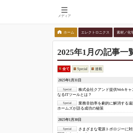
メディア
ホーム
エレクトロニクス
素材／化
検索語を入力してください
2025年1月の記事一覧 - 
全て
Special
連載
2025年1月31日
株式会社クアンド提供Webキャ
Special
なるITツールとは？
業務非効率を劇的に解消する遠
Special
ホームズが語る成功の秘策
2025年1月30日
さまざまな電源トポロジーに対
Special