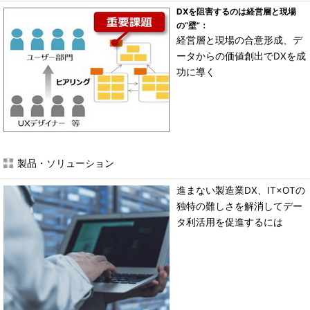
DXを阻害するのは経営層と現場
の“壁”：
経営層と現場の合意形成、デ
ータからの価値創出でDXを成
功に導く
製品・ソリューション
進まない製造業DX、IT×OTの
独特の難しさを解消してデー
タ利活用を促進するには