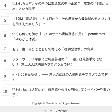
狙われる日本、その中心は製造業の中小企業？ 攻撃の「8割が日
本」という現実
「BOM（部品表）」とは何か？ その基礎から最先端のモノづくり
を踏まえた在り方まで
いくら何でも脇が甘い！ AIサーバ密輸疑惑に見るSupermicroの
「やらかし体質」
もう一度、自分ごととして考える「標的型攻撃」の脅威
ソフトウェア工学的には羽生善治の「5二銀」は最善手ではな
い!? 東工大入試問題をプログラムで解く
π＞3.05を証明せよ ―― 東大の伝説の入試問題をプログラムで解
く
狙われるのは人間の心 義務感や焦りを巧妙に突くサイバー詐欺の
手口
Copyright © ITmedia Inc. All Rights Reserved.
ページトップに戻る