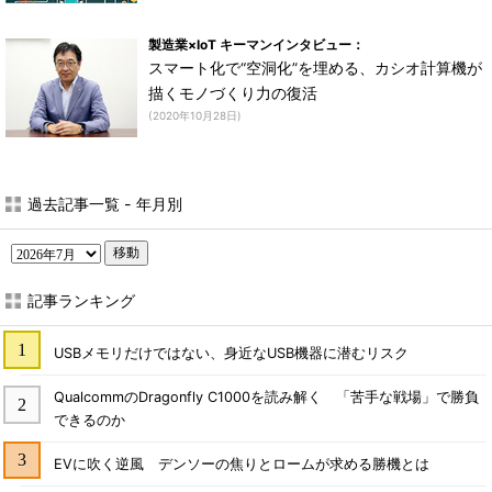
製造業×IoT キーマンインタビュー：
スマート化で“空洞化”を埋める、カシオ計算機が
描くモノづくり力の復活
(2020年10月28日)
過去記事一覧 - 年月別
移動
記事ランキング
USBメモリだけではない、身近なUSB機器に潜むリスク
QualcommのDragonfly C1000を読み解く 「苦手な戦場」で勝負
できるのか
EVに吹く逆風 デンソーの焦りとロームが求める勝機とは