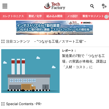
エレクトロニクス
素材／化学
組み込み開発
メカ設計
製造マネジメント
注目コンテンツ －“つながる工場／スマート工場”－
レポート：
製造業の7割で「つながる工
場」の実践が本格化、課題は
「人材・コスト」に
Special Contents -PR-