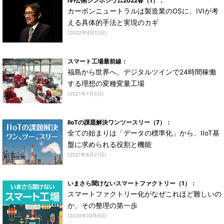
IVI公開シンポジウム2022春（1）：
カーボンニュートラルは製造業のOSに、IVIが考
える具体的手法と実現のカギ
(2022年4月12日)
スマート工場最前線：
福島から世界へ、デジタルツインで24時間稼働
する理想の変種変量工場
(2021年7月5日)
IIoTの課題解決ワンツースリー（7）：
全ての始まりは「データの標準化」から、IIoT基
盤に求められる役割と機能
(2021年6月21日)
いまさら聞けないスマートファクトリー（1）：
スマートファクトリー化がなぜこれほど難しいの
か、その整理の第一歩
(2020年10月6日)