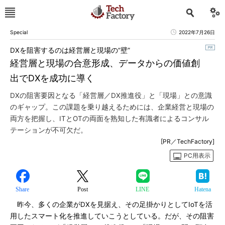
Special
2022年7月26日
DXを阻害するのは経営層と現場の“壁”
経営層と現場の合意形成、データからの価値創
出でDXを成功に導く
DXの阻害要因となる「経営層／DX推進役」と「現場」との意識
のギャップ。この課題を乗り越えるためには、企業経営と現場の
両方を把握し、ITとOTの両面を熟知した有識者によるコンサル
テーションが不可欠だ。
[PR／TechFactory]
PC用表示
Share
Post
LINE
Hatena
昨今、多くの企業がDXを見据え、その足掛かりとしてIoTを活
用したスマート化を推進していこうとしている。だが、その阻害