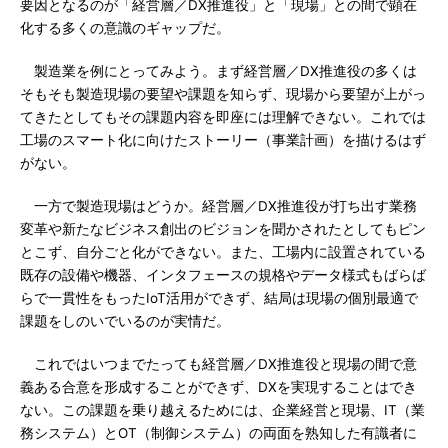
要因となるのが「経営層／DX推進役」と「現場」との間で顕在
化する多くの意識のギャップだ。
製造業を例にとってみよう。まず経営層／DX推進役の多くは
そもそも製造現場の要望や課題を知らず、現場から要望が上がっ
てきたとしてもその課題内容を即座には理解できない。これでは
工場のスマート化に向けたストーリー（事業計画）を描けるはず
がない。
一方で製造現場はどうか。経営層／DX推進役が打ち出す業務
変革や新たなビジネス創出のビジョンを聞かされたとしてもピン
とこず、自分ごと化ができない。また、工場内に設置されている
既存の設備や機器、インタフェースの規格やデータ様式もばらば
らで一貫性をもったIoT活用ができず、結局は現場の個別最適で
課題をしのいでいるのが実情だ。
これではいつまでたっても経営層／DX推進役と現場の間で意
義ある合意を形成することができず、DXを実現することはでき
ない。この課題を乗り越えるためには、企業経営と現場、IT（業
務システム）とOT（制御システム）の両面を熟知した有識者に