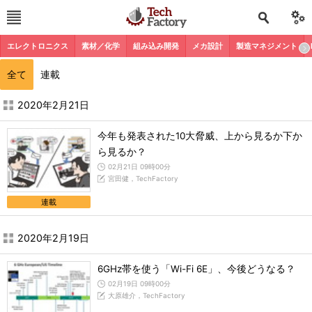
エレクトロニクス
素材／化学
組み込み開発
メカ設計
製造マネジメント
全て
連載
2020年2月の記事一覧 - TechFactory
2020年2月21日
今年も発表された10大脅威、上から見るか下か
ら見るか？
02月21日 09時00分
宮田健，TechFactory
連載
2020年2月19日
6GHz帯を使う「Wi-Fi 6E」、今後どうなる？
02月19日 09時00分
大原雄介，TechFactory