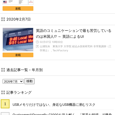
連載
2020年2月7日
英語のコミュニケーションで最も苦労している
のは米国人!? ～ 英語によるUI
02月07日 10時00分
山浦恒央 東海大学 大学院 組込み技術研究科 非常勤講師（工
学博士），TechFactory
連載
過去記事一覧 - 年月別
移動
記事ランキング
USBメモリだけではない、身近なUSB機器に潜むリスク
QualcommのDragonfly C1000を読み解く 「苦手な戦場」で勝負