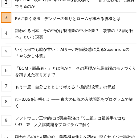
できるのか
EVに吹く逆風 デンソーの焦りとロームが求める勝機とは
狙われる日本、その中心は製造業の中小企業？ 攻撃の「8割が日
本」という現実
いくら何でも脇が甘い！ AIサーバ密輸疑惑に見るSupermicroの
「やらかし体質」
「BOM（部品表）」とは何か？ その基礎から最先端のモノづくり
を踏まえた在り方まで
もう一度、自分ごととして考える「標的型攻撃」の脅威
π＞3.05を証明せよ ―― 東大の伝説の入試問題をプログラムで解
く
ソフトウェア工学的には羽生善治の「5二銀」は最善手ではな
い!? 東工大入試問題をプログラムで解く
狙われるのは人間の心 義務感や焦りを巧妙に突くサイバー詐欺の