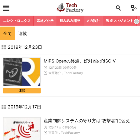
エレクトロニクス
素材／化学
組み込み開発
メカ設計
製造マネジメント
全て
連載
2019年12月の記事一覧 - TechFactory
2019年12月23日
MIPS Openの終焉、好対照のRISC-V
12月23日 09時00分
大原雄介，TechFactory
連載
2019年12月17日
産業制御システムの守り方は“攻撃者”に習え
12月17日 09時00分
宮田健，TechFactory