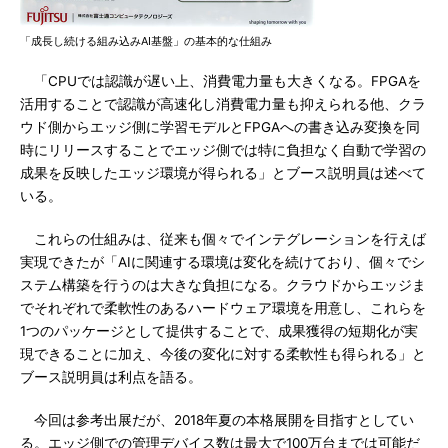
「成長し続ける組み込みAI基盤」の基本的な仕組み
「CPUでは認識が遅い上、消費電力量も大きくなる。FPGAを
活用することで認識が高速化し消費電力量も抑えられる他、クラ
ウド側からエッジ側に学習モデルとFPGAへの書き込み変換を同
時にリリースすることでエッジ側では特に負担なく自動で学習の
成果を反映したエッジ環境が得られる」とブース説明員は述べて
いる。
これらの仕組みは、従来も個々でインテグレーションを行えば
実現できたが「AIに関連する環境は変化を続けており、個々でシ
ステム構築を行うのは大きな負担になる。クラウドからエッジま
でそれぞれで柔軟性のあるハードウェア環境を用意し、これらを
1つのパッケージとして提供することで、成果獲得の短期化が実
現できることに加え、今後の変化に対する柔軟性も得られる」と
ブース説明員は利点を語る。
今回は参考出展だが、2018年夏の本格展開を目指すとしてい
る。エッジ側での管理デバイス数は最大で100万台までは可能だ