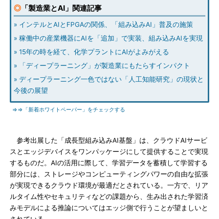
◎
「製造業とAI」関連記事
» インテルとAIとFPGAの関係、「組み込みAI」普及の施策
» 稼働中の産業機器にAIを「追加」で実装、組み込みAIを実現
» 15年の時を経て、化学プラントにAIがよみがえる
» 「ディープラーニング」が製造業にもたらすインパクト
» ディープラーニング一色ではない「人工知能研究」の現状と
今後の展望
⇒⇒「新着ホワイトペーパー」をチェックする
参考出展した「成長型組み込みAI基盤」は、クラウドAIサービ
スとエッジデバイスをワンパッケージにして提供することで実現
するものだ。AIの活用に際して、学習データを蓄積して学習する
部分には、ストレージやコンピューティングパワーの自由な拡張
が実現できるクラウド環境が最適だとされている。一方で、リア
ルタイム性やセキュリティなどの課題から、生み出された学習済
みモデルによる推論についてはエッジ側で行うことが望ましいと