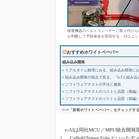
検査機器のベルトコンベヤーに取り付けら
が判断して予防保全を実現する。AIユニッ
◎
おすすめホワイトペーパー
組み込み開発
» リアルタイム処理にみる、組み込み開発に
» 組み込み開発の視点で見る、「IoTと組み
» ソフトウェアテストの手法と施策
» ソフトウェアテストのコストと品質（後編
» ソフトウェアテストのコストと品質（前編
⇒⇒「新着ホワイトペーパー」をチェックす
e-AIは同社MCU／MPU統合開発環
し、CaffeやTensor Folw