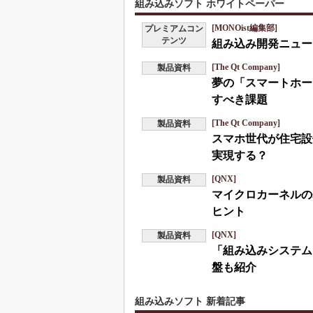
組み込みソフト ホワイトペーパー
[MONOist編集部]
プレミアムコン
テンツ
組み込み開発ニュース
[The Qt Company]
製品資料
夢の「スマートホー
すべき課題
[The Qt Company]
製品資料
スマホ世代が住宅設
実現する？
[QNX]
製品資料
マイクロカーネルの
ヒント
[QNX]
製品資料
「組み込みシステム
盤も紹介
組み込みソフト 新着記事