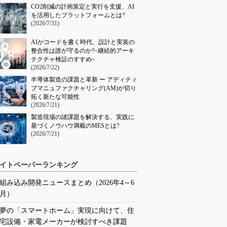
CO2削減の計画策定と実行を支援、AI
を活用したプラットフォームとは?
(2026/7/31)
AIがコードを書く時代、設計と実装の
整合性は誰が守るのか?~継続的アーキ
テクチャ検証のすすめ~
(2026/7/22)
半導体製造の課題と革新 ー アディティ
ブマニュファクチャリング(AM)が切り
拓く新たな可能性
(2026/7/21)
製造現場の諸課題を解決する、実践に
基づくノウハウ満載のMESとは?
(2026/7/21)
イトペーパーランキング
組み込み開発ニュースまとめ（2026年4～6
月）
夢の「スマートホーム」実現に向けて、住
宅設備・家電メーカーが検討すべき課題