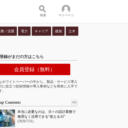
検索
マイページ
医療／流通
電力
キャリア
建築
土木
ツ：
登録がまだの方はこちら
会員登録（無料）
なホワイトペーパーの中から、製品・サービス導入
討に役立つ技術情報や導入事例などを簡単に入手で
す。
up Contents
PR
本当に必要なのは、日々の設計業務で
無理なく活用できる“使えるAI”
(2026/7/31)