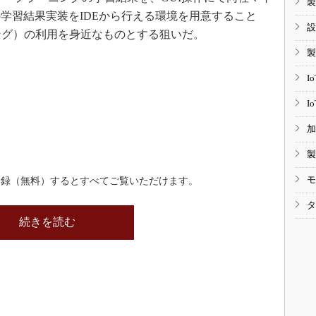
製
学習結果実装をIDEから行える環境を用意すること
設
ング）の利用を身近なものとする狙いだ。
製
I
I
加
製
モ
登録（無料）するとすべてご覧いただけます。
タ
続きを読む