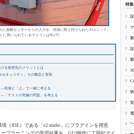
特集
設
マ
れた振動センサーからの入力を、現場に取り付けられたAIユニット
トに用いられているマイコンはRG/T1
製
設
製
おける仮想化のメリットとは
3
込みセキュリティ」その概念と実装
C
）―現場と「上」で一緒に考える
研
）―「テストの究極の問題」を考える
安
る
電
“
境（IDE）である「e2 studio」にプラグインを用意
といったディープラーニングの学習結果を、GUI操作にて同社マイ