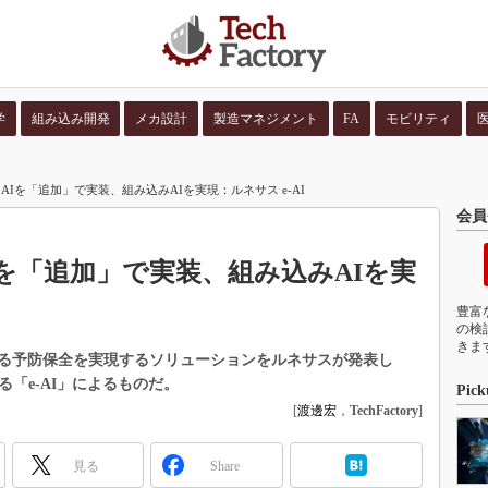
学
組み込み開発
メカ設計
製造マネジメント
FA
モビリティ
並び順：
コンテン
Iを「追加」で実装、組み込みAIを実現：ルネサス e-AI
会員
を「追加」で実装、組み込みAIを実
豊富
の検
きま
る予防保全を実現するソリューションをルネサスが発表し
「e-AI」によるものだ。
Pick
[
渡邊宏
，
TechFactory
]
見る
Share