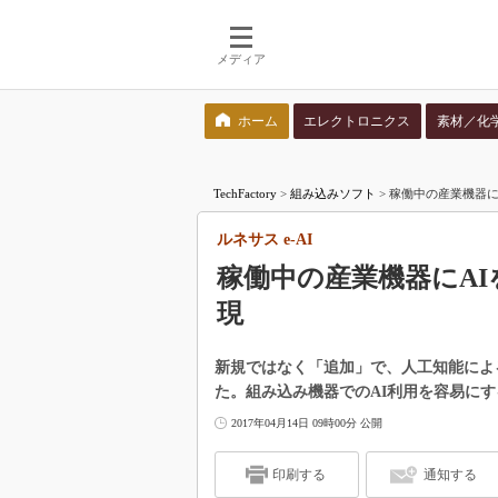
メディア
ホーム
エレクトロニクス
素材／化
検索語を入力してください
TechFactory
>
組み込みソフト
>
稼働中の産業機器にA
ルネサス e-AI
稼働中の産業機器にAI
現
新規ではなく「追加」で、人工知能によ
た。組み込み機器でのAI利用を容易にする
2017年04月14日 09時00分 公開
印刷する
通知する