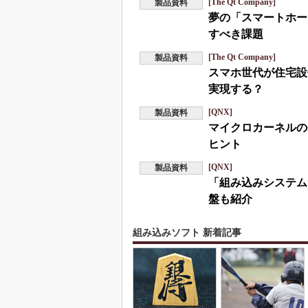
[The Qt Company]
製品資料
夢の「スマートホー
すべき課題
[The Qt Company]
製品資料
スマホ世代が住宅設
実現する？
[QNX]
製品資料
マイクロカーネルの
ヒント
[QNX]
製品資料
「組み込みシステム
盤も紹介
組み込みソフト 新着記事