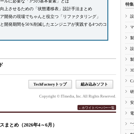
ールに必要な「3つの基本要素」とは
特集
向上させるための「状態遷移表」設計手法まとめ
設
ア開発の現場でちゃんと役立つ「リファクタリング」
と開発期間を50％削減したエンジニアが実践する4つのコ
マ
製
設
製
ド
3
C
TechFactoryトップ
組み込みソフト
研
Copyright © ITmedia, Inc. All Rights Reserved.
安
» ホワイトペーパー一覧
電
“
まとめ（2026年4～6月）