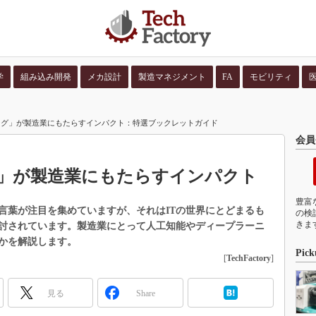
学
組み込み開発
メカ設計
製造マネジメント
FA
モビリティ
並び順：
コンテン
ング」が製造業にもたらすインパクト：特選ブックレットガイド
会員
」が製造業にもたらすインパクト
豊富
言葉が注目を集めていますが、それはITの世界にとどまるも
の検
きま
討されています。製造業にとって人工知能やディープラーニ
かを解説します。
Pick
[
TechFactory
]
見る
Share