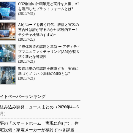
CO2削減の計画策定と実行を支援、AI
を活用したプラットフォームとは?
(2026/7/31)
AIがコードを書く時代、設計と実装の
整合性は誰が守るのか?~継続的アーキ
テクチャ検証のすすめ~
(2026/7/22)
半導体製造の課題と革新 ー アディティ
ブマニュファクチャリング(AM)が切り
拓く新たな可能性
(2026/7/21)
製造現場の諸課題を解決する、実践に
基づくノウハウ満載のMESとは?
(2026/7/21)
イトペーパーランキング
組み込み開発ニュースまとめ（2026年4～6
月）
夢の「スマートホーム」実現に向けて、住
宅設備・家電メーカーが検討すべき課題