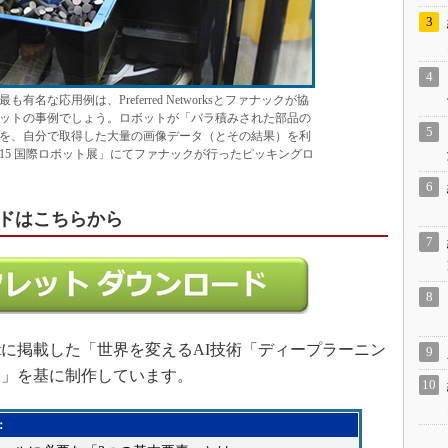
名な応用例は、Preferred Networksとファナックが協
ットの事例でしょう。ロボットが「バラ積みされた部品の
を、自分で取得した大量の画像データ（とその結果）を利
15 国際ロボット展」にてファナックが行ったピッキングロ
ドはこちらから
tに掲載した「世界を変えるAI技術「ディープラーニン
ト」を基に制作しています。
：