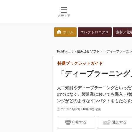
メディア
ホーム
エレクトロニクス
素材／化
検索語を入力してください
TechFactory
>
組み込みソフト
>
「ディープラーニ
特選ブックレットガイド
「ディープラーニング
人工知能やディープラーニングといった
のではなく、製造業においても導入・検
ングがどのようなインパクトをもたらす
2016年11月29日 18時00分 公開
印刷する
通知する