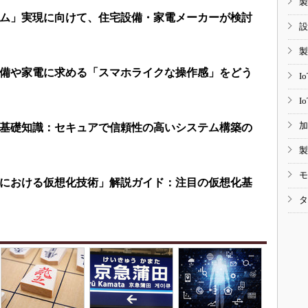
製
ム」実現に向けて、住宅設備・家電メーカーが検討
設
製
備や家電に求める「スマホライクな操作感」をどう
I
I
加
基礎知識：セキュアで信頼性の高いシステム構築の
製
モ
における仮想化技術」解説ガイド：注目の仮想化基
タ