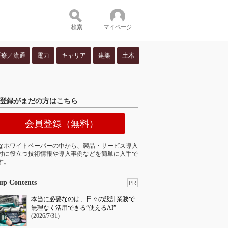
検索
マイページ
医療／流通
電力
キャリア
建築
土木
ツ：
登録がまだの方はこちら
会員登録（無料）
なホワイトペーパーの中から、製品・サービス導入
討に役立つ技術情報や導入事例などを簡単に入手で
す。
up Contents
PR
本当に必要なのは、日々の設計業務で
無理なく活用できる“使えるAI”
(2026/7/31)