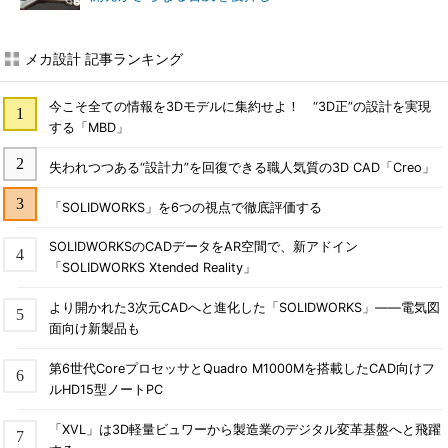
メカ設計 記事ランキング
今こそ全ての情報を3Dモデルに集約せよ！ “3D正”の設計を実現
する「MBD」
失われつつある“設計力”を回復できる職人気質の3D CAD「Creo」
「SOLIDWORKS」を6つの視点で徹底評価する
SOLIDWORKSのCADデータをAR空間で、新アドイン
「SOLIDWORKS Xtended Reality」
より開かれた3次元CADへと進化した「SOLIDWORKS」――電気図
面向け新製品も
第6世代CoreプロセッサとQuadro M1000Mを搭載したCAD向けフ
ルHD15型ノートPC
「XVL」は3D軽量ビュワーから製造業のデジタル変革基盤へと飛躍