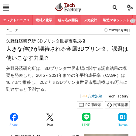
エレクトロニクス
素材／化学
組み込み開発
メカ設計
製造マネジメント
ニュース
2019年1月16日
矢野経済研究所 3Dプリンタ世界市場規模
大きな伸びが期待される金属3Dプリンタ、課題は
使いこなす力量!?
矢野経済研究所は、3Dプリンタ世界市場に関する調査結果の概
要を発表した。2015～2021年までの年平均成長率（CAGR）は
16.7％で推移し、2021年の3Dプリンタ世界市場規模は48万台に
到達すると予測する。
[
八木沢篤
，TechFactory]
PC用表示
関連情報
Share
Post
LINE
Hatena