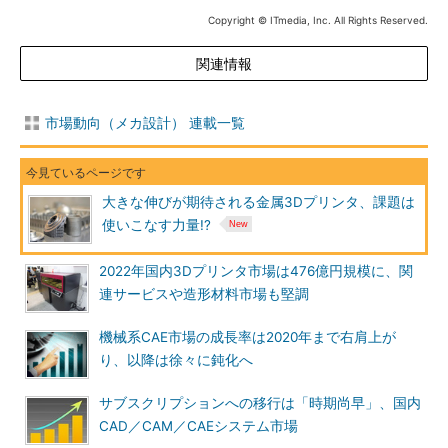
Copyright © ITmedia, Inc. All Rights Reserved.
関連情報
市場動向（メカ設計） 連載一覧
大きな伸びが期待される金属3Dプリンタ、課題は
使いこなす力量!?
2022年国内3Dプリンタ市場は476億円規模に、関
連サービスや造形材料市場も堅調
機械系CAE市場の成長率は2020年まで右肩上が
り、以降は徐々に鈍化へ
サブスクリプションへの移行は「時期尚早」、国内
CAD／CAM／CAEシステム市場