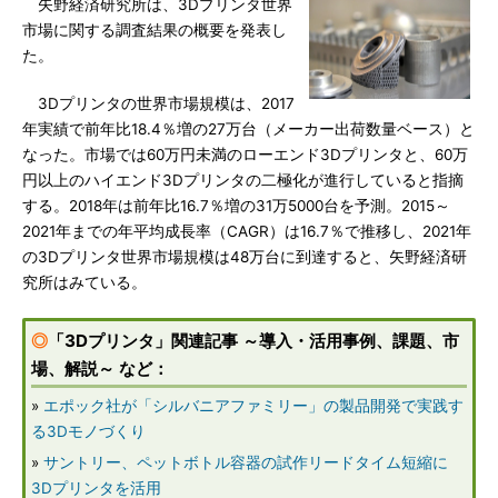
矢野経済研究所は、3Dプリンタ世界
市場に関する調査結果の概要を発表し
た。
3Dプリンタの世界市場規模は、2017
年実績で前年比18.4％増の27万台（メーカー出荷数量ベース）と
なった。市場では60万円未満のローエンド3Dプリンタと、60万
円以上のハイエンド3Dプリンタの二極化が進行していると指摘
する。2018年は前年比16.7％増の31万5000台を予測。2015～
2021年までの年平均成長率（CAGR）は16.7％で推移し、2021年
の3Dプリンタ世界市場規模は48万台に到達すると、矢野経済研
究所はみている。
◎
「3Dプリンタ」関連記事 ～導入・活用事例、課題、市
場、解説～ など：
»
エポック社が「シルバニアファミリー」の製品開発で実践す
る3Dモノづくり
»
サントリー、ペットボトル容器の試作リードタイム短縮に
3Dプリンタを活用