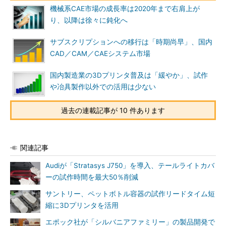
機械系CAE市場の成長率は2020年まで右肩上が
り、以降は徐々に鈍化へ
サブスクリプションへの移行は「時期尚早」、国内
CAD／CAM／CAEシステム市場
国内製造業の3Dプリンタ普及は「緩やか」、試作
や冶具製作以外での活用は少ない
過去の連載記事が 10 件あります
関連記事
Audiが「Stratasys J750」を導入、テールライトカバ
ーの試作時間を最大50％削減
サントリー、ペットボトル容器の試作リードタイム短
縮に3Dプリンタを活用
エポック社が「シルバニアファミリー」の製品開発で