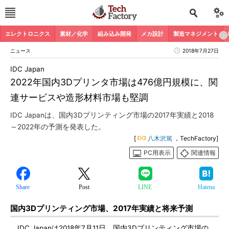
エレクトロニクス
素材／化学
組み込み開発
メカ設計
製造マネジメント
ニュース
2018年7月27日
IDC Japan
2022年国内3Dプリンタ市場は476億円規模に、関
連サービスや造形材料市場も堅調
IDC Japanは、国内3Dプリンティング市場の2017年実績と2018
～2022年の予測を発表した。
[
八木沢篤
，TechFactory]
PC用表示
関連情報
Share
Post
LINE
Hatena
国内3Dプリンティング市場、2017年実績と将来予測
IDC Japanは2018年7月11日、国内3Dプリンティング市場の