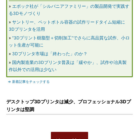
»
エポック社が「シルバニアファミリー」の製品開発で実践す
る3Dモノづくり
»
サントリー、ペットボトル容器の試作リードタイム短縮に
3Dプリンタを活用
»
“3Dプリント樹脂型＋切削加工”でさらに高品質な試作、小ロ
ット生産が可能に
»
3Dプリンタ市場は「終わった」のか？
»
国内製造業の3Dプリンタ普及は「緩やか」、試作や冶具製
作以外での活用は少ない
⇒ 新着記事をチェックする
デスクトップ3Dプリンタは減少、プロフェッショナル3Dプ
リンタは堅調