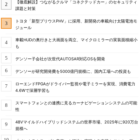
【徹底解説】つながるクルマ「コネクテッドカー」のセキュリティ
課題と対策
トヨタ「新型プリウスPHV」に採用、新開発の車載向け太陽電池モ
ジュール
車載HUDの奥行きと大画面を両立、マイクロミラーの実装面積縮小
も
デンソー子会社が次世代AUTOSAR対応OSを開発
デンソーが研究開発費を5000億円規模に、国内工場への投資も
ローエンドFPGAがドライバー監視や電子ミラーを実現、消費電力
4.6Wで深層学習も
スマートフォンとの連携に見るカーナビゲーションシステムの可能
性
48Vマイルドハイブリッドシステムの世界市場、2025年に920万台
規模へ