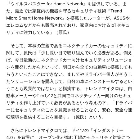
『ウイルスバスター for Home Network』を提供している。ま
た、最近では家庭内の機器を守るセキュリティ技術『Trend
Micro Smart Home Network』を搭載したルーターが、ASUSや
エレコムなどからも販売されており、家庭内におけるIoTセキュ
リティに注力している」（原氏）
そして、本稿の主題であるコネクテッドカーのセキュリティに
関して、原氏は「少し長い目で取り組んでいく必要がある。例え
ば、今日最新のコネクテッドカー向けセキュリティソリューショ
ンを開発したからといって、明日から全ての自動車に搭載しても
らうといったことはできない。ましてやドライバー個人がそうし
たソリューションを購入して、自分の車にインストールするとい
うことも現実的ではない」と指摘する。トレンドマイクロは、自
動車メーカーやTier1／2と共同でコネクテッドカー向けのセキュ
リティを作り上げていく必要があるという考えの下、「ドライバ
ーにセキュリティのことを意識させることなく、安心、安全な運
転環境を提供することを目指す」（原氏）という。
さらにトレンドマイクロでは、ドイツの「インダストリー
4.0」を背景に、オープン化が進む工場のセキュリティ対策につ