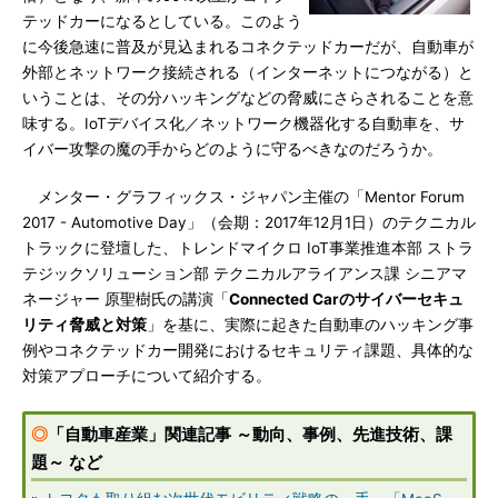
テッドカーになるとしている。このよう
に今後急速に普及が見込まれるコネクテッドカーだが、自動車が
外部とネットワーク接続される（インターネットにつながる）と
いうことは、その分ハッキングなどの脅威にさらされることを意
味する。IoTデバイス化／ネットワーク機器化する自動車を、サ
イバー攻撃の魔の手からどのように守るべきなのだろうか。
メンター・グラフィックス・ジャパン主催の「Mentor Forum
2017 - Automotive Day」（会期：2017年12月1日）のテクニカル
トラックに登壇した、トレンドマイクロ IoT事業推進本部 ストラ
テジックソリューション部 テクニカルアライアンス課 シニアマ
ネージャー 原聖樹氏の講演「
Connected Carのサイバーセキュ
リティ脅威と対策
」を基に、実際に起きた自動車のハッキング事
例やコネクテッドカー開発におけるセキュリティ課題、具体的な
対策アプローチについて紹介する。
◎
「自動車産業」関連記事 ～動向、事例、先進技術、課
題～ など