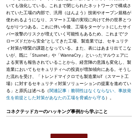
いても強化している。これまで閉じられたネットワークで構成さ
れていた工場の内部で、汎用（はんよう）技術やオープン規格が
使われるようになり、スマート工場の実現に向けて外の世界とつ
ながりつつある。これに伴い今後、工場をターゲットにしたサイ
バー攻撃のリスクが増えていく可能性もあるため、これまで“ク
ローズドだから安全”としてきた工場、製造業では、セキュリテ
ィ対策が喫緊の課題となっている。また、表にはあまり出てこな
いが、既に「Stuxnet」や「WannaCry」といったマルウェアに
よる実害も報告されていることから、経営陣の意識も変化し、製
造業においてもセキュリティへの投資が増加傾向にある。そうし
た流れを受け、「トレンドマイクロでも製造業IoT（スマート工
場）に対するセキュリティ対策ソリューションの提案を進めてい
る」と原氏は述べる（
関連記事：脆弱性はなくならない、事故発
生を前提とした対策があなたの工場を脅威から守る
）。
コネクテッドカーのハッキング事例から学ぶこと