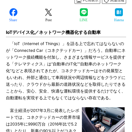
PC用表示
関連情報
Share
Post
LINE
Hatena
IoTデバイス化／ネットワーク機器化する自動車
「IoT（Internet of Things）」を語る上で忘れてはならないの
が「Connected Car（コネクテッドカー）」だろう。自動車にネ
ットワーク接続機能を付加し、さまざまな情報サービスを提供す
る「テレマティクス」は“自動車のIT化”“自動車のネットワーク
化”などと表現されてきたが、コネクテッドカーはその発展型と
もいわれ、外部と通信して車両状況や周辺情報などをクラウドに
送ったり、クラウドから最新の道路状況などを取得したりできる
ことから、安心、安全、快適な運転環境を提供するだけでなく、
自動運転を実現する上でもなくてはならない存在である。
富士経済が2017年3月に発表したレポ
ートでは、コネクテッドカーの世界市場
は2035年に9990万台（2016年比で5.2
倍）となり、新車の90％以上がコネク