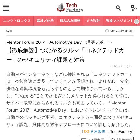
エレクトロニクス
素材／化学
組み込み開発
メカ設計
製造マネジメント
特集
2017年12月19日
Mentor Forum 2017 - Automotive Day｜講演レポート
【徹底解説】つながるクルマ「コネクテッドカ
ー」のセキュリティ課題と対策
（1/4 ページ）
自動車がインターネットなどに接続される「コネクテッドカー」
は、今後急速に普及していくことが予想され、より安心、安全、
快適な運転環境をもたらすものとして期待されている。しか
し、“つながる”ことでさまざまなメリットが得られると同時に、
サイバー攻撃にさらされるリスクも高まっていく。「Mentor
Forum 2017 - Automotive Day」においてトレンドマイクロは、
自動車のハッキング事例、コネクテッドカー開発におけるセキュ
リティ課題、具体的な対策アプローチについて詳しく紹介した。
[
八木沢篤
，TechFactory]