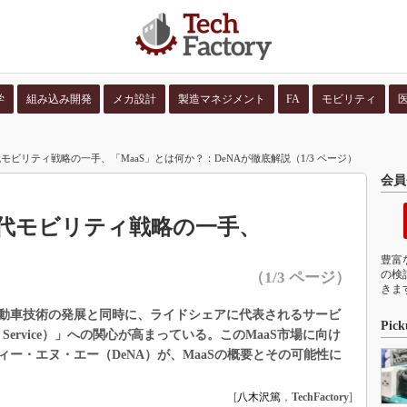
学
組み込み開発
メカ設計
製造マネジメント
FA
モビリティ
並び順：
コンテン
ビリティ戦略の一手、「MaaS」とは何か？：DeNAが徹底解説（1/3 ページ）
会員
代モビリティ戦略の一手、
豊富
の検
（1/3 ページ）
きま
動車技術の発展と同時に、ライドシェアに代表されるサービ
Pick
s a Service）」への関心が高まっている。このMaaS市場に向け
ー・エヌ・エー（DeNA）が、MaaSの概要とその可能性に
[
八木沢篤
，
TechFactory
]