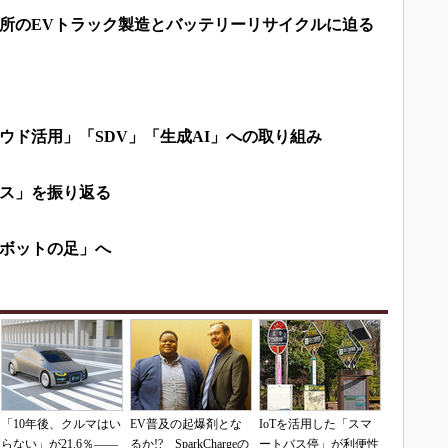
所のEVトラック製造とバッテリーリサイクルに迫る
ウド活用」「SDV」「生成AI」への取り組み
ス」を振り返る
ボットの足」へ
「10年後、クルマはい
EV普及の起爆剤とな
IoTを活用した「スマ
らない」が21.6％――
るか!? SparkChargeの
ートバス停」が利便性