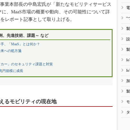
ィブ事業本部長の中島宏氏が「新たなモビリティサービス
電
マに、MaaS市場の概要や動向、その可能性について詳
“
容をレポート記事として取り上げる。
製
例、先進技術、課題～ など
設
手、「MaaS」とは何か？
製
未来への処方箋
I
ドカー」のセキュリティ課題と対策
I
2兆円規模に成長
加
製
えるモビリティの現在地
モ
タ