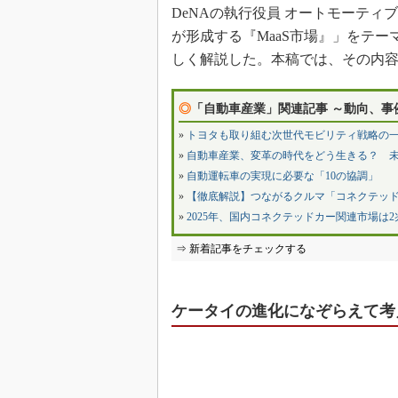
DeNAの執行役員 オートモーテ
が形成する『MaaS市場』」をテー
しく解説した。本稿では、その内
◎
「自動車産業」関連記事 ～動向、事
»
トヨタも取り組む次世代モビリティ戦略の一
»
自動車産業、変革の時代をどう生きる？ 
»
自動運転車の実現に必要な「10の協調」
»
【徹底解説】つながるクルマ「コネクテッ
»
2025年、国内コネクテッドカー関連市場は
⇒ 新着記事をチェックする
ケータイの進化になぞらえて考