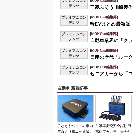
[MONOist編集部]
プレミアムコン
テンツ
三菱ふそう川崎製作
[MONOist編集部]
プレミアムコン
テンツ
軽EVまとめ最新版
[MONOist編集部]
プレミアムコン
テンツ
自動車業界の「クラ
[MONOist編集部]
プレミアムコン
テンツ
日産の歴代「ルーク
[MONOist編集部]
プレミアムコン
テンツ
セニアカーから「ロ
自動車 新着記事
子どもやペットの車内
自動車衝突安全試験用
置き去り事故の低減に
高速度カメラ、最大6