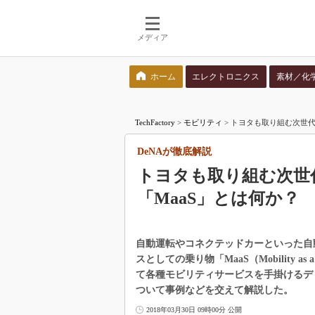
メディア
ホーム
エレクトロニクス
素材／化
検索語を入力してください
TechFactory
>
モビリティ
>
トヨタも取り組む次世代モ
DeNAが徹底解説
トヨタも取り組む次世
「MaaS」とは何か？
自動運転やコネクテッドカーといった自
スとしての乗り物「MaaS（Mobility a
て各種モビリティサービスを手掛けるディ
ついて事例などを交えて解説した。
2018年03月30日 09時00分 公開