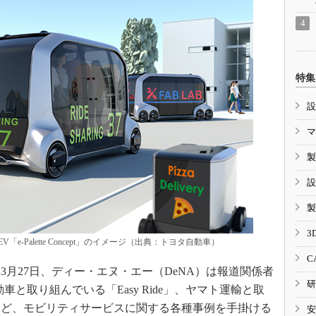
特集
設
マ
製
設
製
3
-Palette Concept」のイメージ（出典：トヨタ自動車）
C
3月27日、ディー・エヌ・エー（DeNA）は報道関係者
研
車と取り組んでいる「Easy Ride」、ヤマト運輸と取
など、モビリティサービスに関する各種事例を手掛ける
安