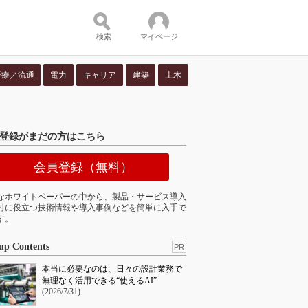
検索
マイページ
医療／流通
電力
キャリア
建築
土木
ツ：
登録がまだの方はこちら
会員登録（無料）
なホワイトペーパーの中から、製品・サービス導入
討に役立つ技術情報や導入事例などを簡単に入手で
す。
up Contents
PR
本当に必要なのは、日々の設計業務で
無理なく活用できる“使えるAI”
(2026/7/31)