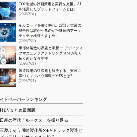
CO2削減の計画策定と実行を支援、AI
を活用したプラットフォームとは?
(2026/7/31)
AIがコードを書く時代、設計と実装の
整合性は誰が守るのか?~継続的アーキ
テクチャ検証のすすめ~
(2026/7/22)
半導体製造の課題と革新 ー アディティ
ブマニュファクチャリング(AM)が切り
拓く新たな可能性
(2026/7/21)
製造現場の諸課題を解決する、実践に
基づくノウハウ満載のMESとは?
(2026/7/21)
イトペーパーランキング
軽EVまとめ最新版
日産の歴代「ルークス」を振り返る
三菱ふそう川崎製作所のEVトラック製造と