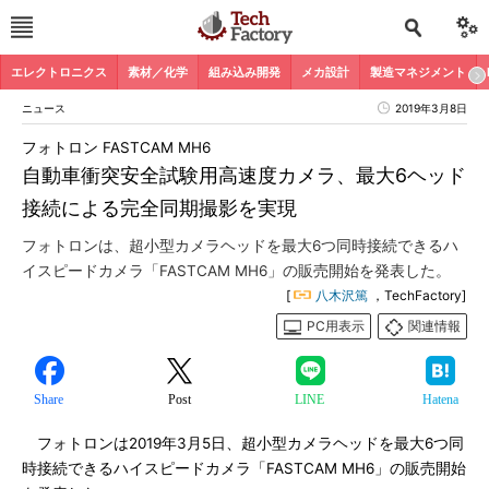
エレクトロニクス
素材／化学
組み込み開発
メカ設計
製造マネジメント
ニュース
2019年3月8日
フォトロン FASTCAM MH6
自動車衝突安全試験用高速度カメラ、最大6ヘッド
接続による完全同期撮影を実現
フォトロンは、超小型カメラヘッドを最大6つ同時接続できるハ
イスピードカメラ「FASTCAM MH6」の販売開始を発表した。
[
八木沢篤
，TechFactory]
PC用表示
関連情報
Share
Post
LINE
Hatena
フォトロンは2019年3月5日、超小型カメラヘッドを最大6つ同
時接続できるハイスピードカメラ「FASTCAM MH6」の販売開始