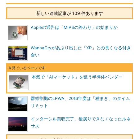
新しい連載記事が 109 件あります
Appleの通告は「MIPSの終わり」の始まりか
WannaCryがあぶり出した「XP」との長くなる付き
合い
本気で「AIマーケット」を狙う半導体ベンダー
群雄割拠のLPWA、2016年度は「種まき」のタイム
リミット
インターシル買収完了、後戻りできなくなったルネ
サス