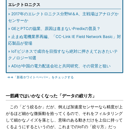
エレクトロニクス
» 2017年のエレクトロニクス分野M＆A、主戦場はアナログか
センサーか
» GEとPTCの協業、原因は進まないPredixの普及？
» 止まぬ電機業界再編、「CC-Link IE Field Network Basic」対
応製品が登場
» IoTビジネスで成功を目指すなら絶対に押さえておきたいテ
クノロジー10選
» ADIが中国の電力配送会社と共同研究、その背景と狙い
⇒⇒「新着ホワイトペーパー」をチェックする
一筋縄ではいかなくなった「データの絞り方」
この「どう絞るか」だが、例えば加速度センサーなら精度が上
がるほど細かな微振動を拾ってくるので、それをフィルタリング
して細かなノイズを落とし、意味のある動きだけを上位に持って
くるようにするというのが、これまでのIoTの「絞り方」だっ