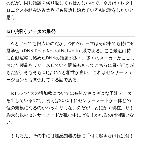
のだが、同じ話題を繰り返しても仕方ないので、今月はエレクト
ロニクスや組み込み業界でも浸透し始めているAIの話をしたいと
思う。
IoTが招くデータの爆発
AIといっても幅広いのだが、今回のテーマはその中でも特に深
層学習（DNN:Deep Neural Network）系である。ここ最近は特
に自動運転に絡めたDNNの話題が多く、多くのメーカーがここに
向けた製品をリリースしている関係もあってこちらに目が行きが
ちだが、そもそもIoTはDNNと相性が良い。これはセンサーフュ
ージョンとも関係してくる話である。
IoTデバイスの増加数については各社がさまざまな予測データ
を出しているので、例えば2020年にセンサーノードが一体どの
位の規模になるのかハッキリしないのだが、とにかく現在よりも
膨大な数のセンサーノードが世の中にばらまかれるのは間違いな
い。
もちろん、その中には煙感知器の様に「何も起きなければ何も