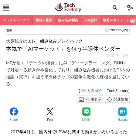
エレクトロニクス
素材／化学
組み込み開発
メカ設計
製造マネジメント
連載
2017年5月9日
大原雄介のエレ・組み込みプレイバック
本気で「AIマーケット」を狙う半導体ベンダー
（1/2 ページ）
IoTが招く「データの爆発」にAI（ディープラーニング、DNN）
で対応する動きが本格化しており、組み込み機器におけるDNNの
推論（実行）を担う半導体チップの競争も激化の様相を呈してい
る。
[
大原 雄介
，TechFactory]
PC用表示
関連情報
Share
Post
LINE
Hatena
2017年4月も、国内外でLPWAに関する動きがいろいろあった