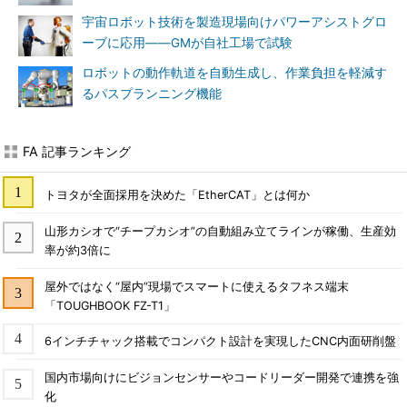
宇宙ロボット技術を製造現場向けパワーアシストグロ
ーブに応用――GMが自社工場で試験
ロボットの動作軌道を自動生成し、作業負担を軽減す
るパスプランニング機能
FA 記事ランキング
トヨタが全面採用を決めた「EtherCAT」とは何か
山形カシオで“チープカシオ”の自動組み立てラインが稼働、生産効
率が約3倍に
屋外ではなく“屋内”現場でスマートに使えるタフネス端末
「TOUGHBOOK FZ-T1」
6インチチャック搭載でコンパクト設計を実現したCNC内面研削盤
国内市場向けにビジョンセンサーやコードリーダー開発で連携を強
化