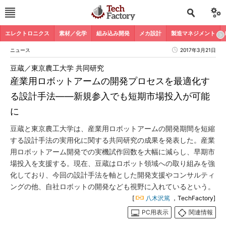
エレクトロニクス
素材／化学
組み込み開発
メカ設計
製造マネジメント
ニュース
2017年3月21日
豆蔵／東京農工大学 共同研究
産業用ロボットアームの開発プロセスを最適化す
る設計手法――新規参入でも短期市場投入が可能
に
豆蔵と東京農工大学は、産業用ロボットアームの開発期間を短縮
する設計手法の実用化に関する共同研究の成果を発表した。産業
用ロボットアーム開発での実機試作回数を大幅に減らし、早期市
場投入を支援する。現在、豆蔵はロボット領域への取り組みを強
化しており、今回の設計手法を軸とした開発支援やコンサルティ
ングの他、自社ロボットの開発なども視野に入れているという。
[
八木沢篤
，TechFactory]
PC用表示
関連情報