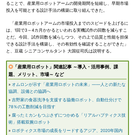
ることで、産業用ロボットアームの開発期間を短縮し、早期市場
投入を可能とする設計手法の構築に取り組んできた。
「産業用ロボットアームの市場投入までのスピードを上げるに
は、1回で3～4カ月かかるといわれる実機試作の回数を減らすこ
とだ。今回、試作回数を減らしつつ、その上で品質と性能を担保
できる設計手法を構築し、その有効性を確認することができた」
と、豆蔵 シニアコンサルタント 大国征司氏は説明する。
◎
「産業用ロボット」関連記事 ～導入・活用事例、課
題、メリット、市場～ など
»
オムロンが示す「産業用ロボットの未来」――人との新たな
協調、設備との協調へ
»
吉野家の食器洗浄を支援する協働ロボット、自動仕分けで
78％の工数削減を目指す
»
腐ったミカンもつぶさずにつかめる「リアルハプティクス技
術」搭載双腕ロボット
»
ロボティクス市場の成長をリードするアジア、2020年国内