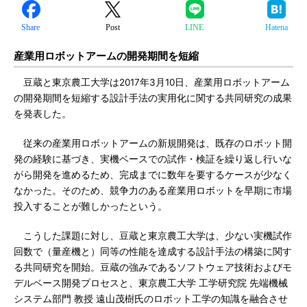
Share
Post
LINE
Hatena
産業用ロボットアームの開発期間を短縮
豆蔵と東京農工大学は2017年3月10日、産業用ロボットアーム
の開発期間を短縮する設計手法の実用化に関する共同研究の成果
を発表した。
従来の産業用ロボットアームの新規開発は、既存のロボット開
発の経験に基づき、実機ベースでの試作・検証を繰り返し行いな
がら開発を進めるため、完成までに数年を要するケースが少なく
なかった。そのため、競争力のある産業用ロボットを早期に市場
投入することが難しかったという。
こうした課題に対し、豆蔵と東京農工大学は、少ない実機試作
回数で（量産機と）同等の性能を達成する設計手法の構築に関す
る共同研究を開始。豆蔵の強みであるソフトウェア技術およびモ
デルベース開発プロセスと、東京農工大学 工学研究院 先端機械
システム部門 教授 遠山茂樹氏のロボット工学の知識を融合させ