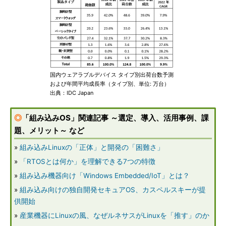
国内ウェアラブルデバイス タイプ別出荷台数予測
および年間平均成長率（タイプ別、単位: 万台）
出典：IDC Japan
◎
「組み込みOS」関連記事 ～選定、導入、活用事例、課
題、メリット～ など
»
組み込みLinuxの「正体」と開発の「困難さ」
»
「RTOSとは何か」を理解できる7つの特徴
»
組み込み機器向け「Windows Embedded/IoT」とは？
»
組み込み向けの独自開発セキュアOS、カスペルスキーが提
供開始
»
産業機器にLinuxの風、なぜルネサスがLinuxを「推す」のか