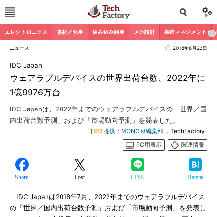
エレクトロニクス
素材／化学
組み込み開発
メカ設計
製造マネジメント
ニュース
2018年8月22日
IDC Japan
ウェアラブルデバイスの世界出荷台数、2022年に
1億9976万台
IDC Japanは、2022年までのウェアラブルデバイスの「世界／国
内出荷台数予測」および「市場動向予測」を発表した。
[
提供：MONOist編集部
，TechFactory]
PC用表示
関連情報
Share
Post
LINE
Hatena
IDC Japanは2018年7月、2022年までのウェアラブルデバイス
の「世界／国内出荷台数予測」および「市場動向予測」を発表し