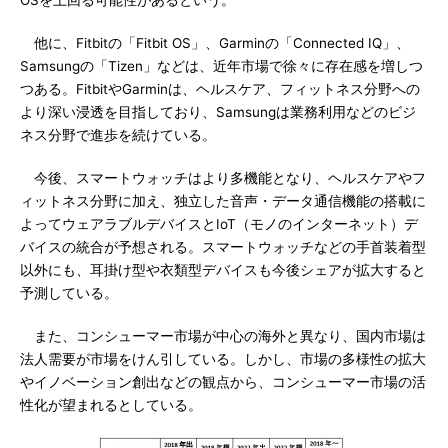
OSを上回る可能性があるという。
他に、Fitbitの「Fitbit OS」、Garminの「Connected IQ」、
Samsungの「Tizen」などは、近年市場で徐々に存在感を増しつ
つある。FitbitやGarminは、ヘルスケア、フィットネス分野への
より深い浸透を目指しており、Samsungは業務利用などのビジ
ネス分野で進歩を続けている。
今後、スマートウォッチはより多機能となり、ヘルスケアやフ
ィットネス分野に加え、独立した音声・データ通信機能の搭載に
よってウェアラブルデバイスとIoT（モノのインターネット）デ
バイスの統合が予想される。スマートウォッチなどの手首装着型
以外にも、耳掛け型や衣類型デバイスも今後シェアが拡大すると
予測している。
また、コンシューマー市場が中心の海外と異なり、国内市場は
法人需要が市場をけん引している。しかし、市場の多様性の拡大
やイノベーション創出などの観点から、コンシューマー市場の活
性化が望まれるとしている。