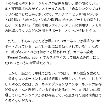
トの高速化やストレージサイズの節約を狙い、最小限のモジュー
ルと実行環境のみがインストールされる」「通常シングルプロセ
ッサの動作となる事が多いので、マルチプロセッサ向けのサポー
トは削除」「eMMCなどのNAND Flashからのブートを前提とし
たケースも多い」「読出専用ファイルシステムの利用や、メモリ
内圧縮スワップなどの利用をサポート」といった特長を持つ。
ただ、これらのほとんどは既にLinuxカーネルでは標準的にサ
ポートされている（ただし一般には無効化されている）。なの
で、組み込みLinuxとは何か？と問われれば、カーネル設定
（Kernel Configuration）でカスタマイズして組み込み向けにし
たLinuxというのが正確だろう。
しかし、話はそう単純ではない。1つはカーネル設定を含めた
「必要なコンポーネントの取捨選択」が難しいことだ。これを正
しくやるためには、カーネルオプションやコンポーネントの依存
関係をきちんと理解している必要があるが、そこまでLinuxに精
通しているエンジニアが多数存在している恵まれた開発環境はそ
う多くないだろう。