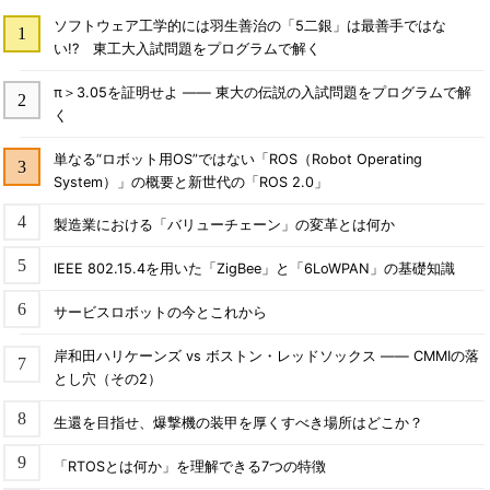
ソフトウェア工学的には羽生善治の「5二銀」は最善手ではな
い!? 東工大入試問題をプログラムで解く
π＞3.05を証明せよ ―― 東大の伝説の入試問題をプログラムで解
く
単なる“ロボット用OS”ではない「ROS（Robot Operating
System）」の概要と新世代の「ROS 2.0」
製造業における「バリューチェーン」の変革とは何か
IEEE 802.15.4を用いた「ZigBee」と「6LoWPAN」の基礎知識
サービスロボットの今とこれから
岸和田ハリケーンズ vs ボストン・レッドソックス ―― CMMIの落
とし穴（その2）
生還を目指せ、爆撃機の装甲を厚くすべき場所はどこか？
「RTOSとは何か」を理解できる7つの特徴