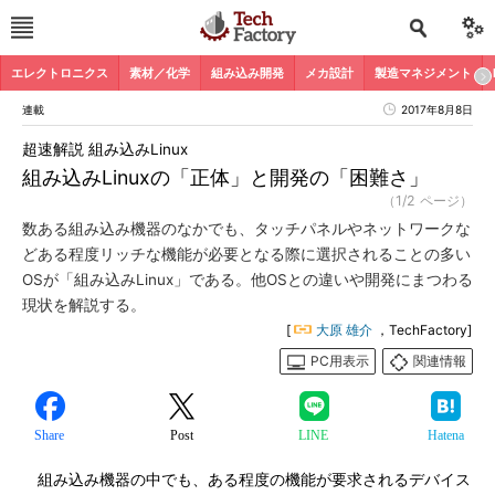
エレクトロニクス
素材／化学
組み込み開発
メカ設計
製造マネジメント
連載
2017年8月8日
超速解説 組み込みLinux
組み込みLinuxの「正体」と開発の「困難さ」
（1/2 ページ）
数ある組み込み機器のなかでも、タッチパネルやネットワークな
どある程度リッチな機能が必要となる際に選択されることの多い
OSが「組み込みLinux」である。他OSとの違いや開発にまつわる
現状を解説する。
[
大原 雄介
，TechFactory]
PC用表示
関連情報
Share
Post
LINE
Hatena
組み込み機器の中でも、ある程度の機能が要求されるデバイス