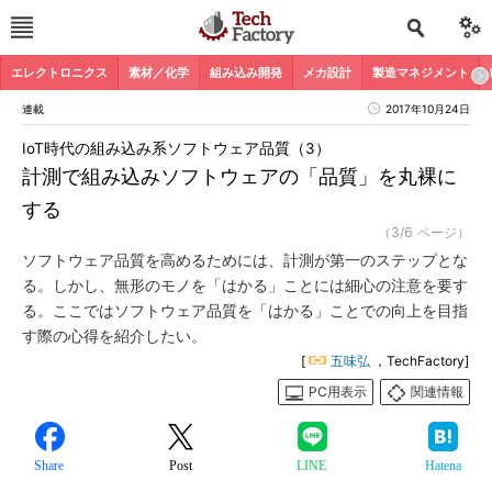
エレクトロニクス
素材／化学
組み込み開発
メカ設計
製造マネジメント
連載
2017年10月24日
IoT時代の組み込み系ソフトウェア品質（3）
計測で組み込みソフトウェアの「品質」を丸裸に
する
（3/6 ページ）
ソフトウェア品質を高めるためには、計測が第一のステップとな
る。しかし、無形のモノを「はかる」ことには細心の注意を要す
る。ここではソフトウェア品質を「はかる」ことでの向上を目指
す際の心得を紹介したい。
[
五味弘
，TechFactory]
PC用表示
関連情報
Share
Post
LINE
Hatena