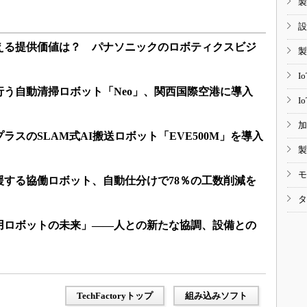
製
設
える提供価値は？ パナソニックのロボティクスビジ
製
I
う自動清掃ロボット「Neo」、関西国際空港に導入
I
加
ラスのSLAM式AI搬送ロボット「EVE500M」を導入
製
モ
援する協働ロボット、自動仕分けで78％の工数削減を
タ
用ロボットの未来」――人との新たな協調、設備との
TechFactoryトップ
組み込みソフト