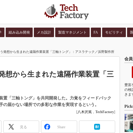
学
組み込み開発
メカ設計
製造マネジメント
FA
モビリティ
並び順：
コンテン
いう発想から生まれた遠隔作業装置「三軸トング」：アスラテック／浜野製作所
会員
う発想から生まれた遠隔作業装置「三
豊富
の検
きま
装置「三軸トング」を共同開発した。力覚をフィードバック
手の届かない場所での多彩な作業を実現するという。
Pick
[
八木沢篤
，
TechFactory
]
見る
Share