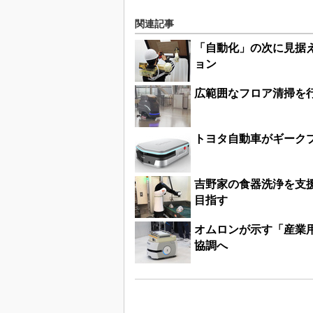
関連記事
「自動化」の次に見据
ョン
広範囲なフロア清掃を行
トヨタ自動車がギークプ
吉野家の食器洗浄を支
目指す
オムロンが示す「産業
協調へ