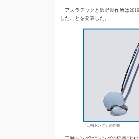
アスラテックと浜野製作所は201
したことを発表した。
「三軸トング」の外観
三軸トングは“トングの延長”と