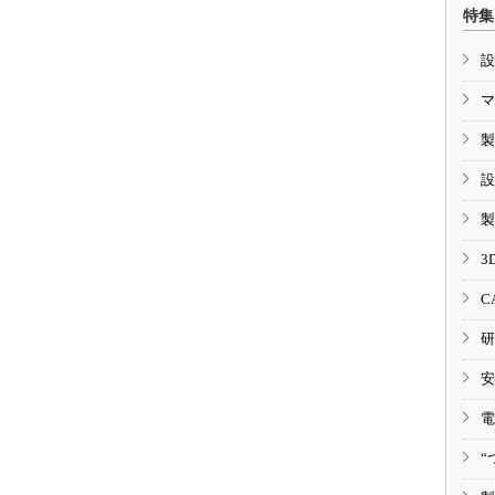
特集
設
マ
製
設
製
3
C
研
安
電
“