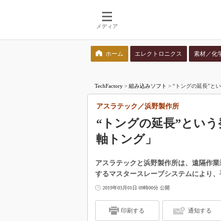
メディア
ホーム
エレクトロニクス
素材／化
検索語を入力してください
TechFactory
>
組み込みソフト
>
“トングの延長”と
アスラテック／浜野製作所
“トングの延長”とい
軸トング」
アスラテックと浜野製作所は、遠隔作業
するマスタースレーブシステムにより、
2019年03月01日 09時00分 公開
印刷する
通知する