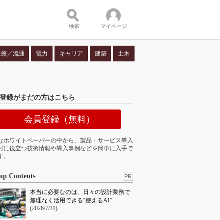
検索
マイページ
医療／流通
電力
キャリア
建築
土木
ツ：
登録がまだの方はこちら
会員登録（無料）
なホワイトペーパーの中から、製品・サービス導入
討に役立つ技術情報や導入事例などを簡単に入手で
す。
up Contents
PR
本当に必要なのは、日々の設計業務で
無理なく活用できる“使えるAI”
(2026/7/31)