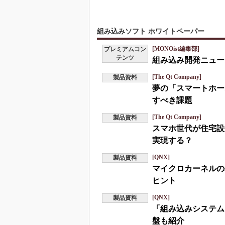
組み込みソフト ホワイトペーパー
[MONOist編集部]
プレミアムコン
テンツ
組み込み開発ニュース
[The Qt Company]
製品資料
夢の「スマートホー
すべき課題
[The Qt Company]
製品資料
スマホ世代が住宅設
実現する？
[QNX]
製品資料
マイクロカーネルの
ヒント
[QNX]
製品資料
「組み込みシステム
盤も紹介