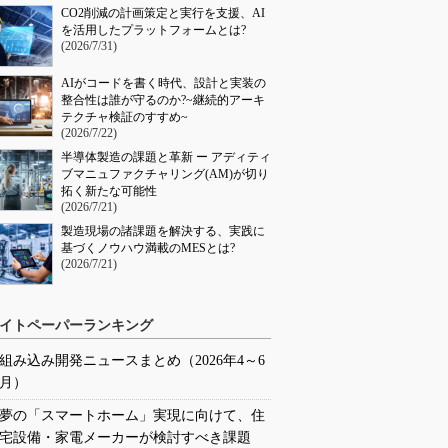
CO2削減の計画策定と実行を支援、AI
を活用したプラットフォームとは?
(2026/7/31)
AIがコードを書く時代、設計と実装の
整合性は誰が守るのか?~継続的アーキ
テクチャ検証のすすめ~
(2026/7/22)
半導体製造の課題と革新 ー アディティ
ブマニュファクチャリング(AM)が切り
拓く新たな可能性
(2026/7/21)
製造現場の諸課題を解決する、実践に
基づくノウハウ満載のMESとは?
(2026/7/21)
イトペーパーランキング
組み込み開発ニュースまとめ（2026年4～6
月）
夢の「スマートホーム」実現に向けて、住
宅設備・家電メーカーが検討すべき課題