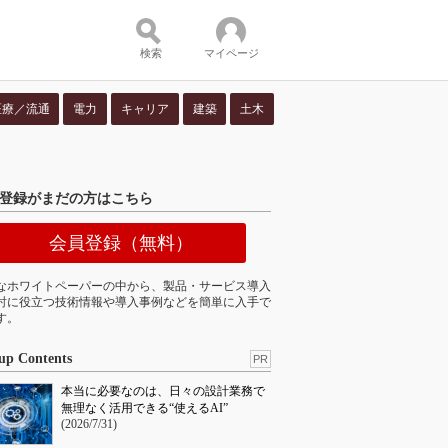
検索
マイページ
医療／流通
電力
キャリア
建築
土木
ツ：
登録がまだの方はこちら
会員登録（無料）
なホワイトペーパーの中から、製品・サービス導入
討に役立つ技術情報や導入事例などを簡単に入手で
す。
up Contents
PR
本当に必要なのは、日々の設計業務で
無理なく活用できる“使えるAI”
(2026/7/31)