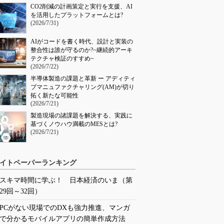
CO2削減の計画策定と実行を支援、AI
を活用したプラットフォームとは?
(2026/7/31)
AIがコードを書く時代、設計と実装の
整合性は誰が守るのか?~継続的アーキ
テクチャ検証のすすめ~
(2026/7/22)
半導体製造の課題と革新 ー アディティ
ブマニュファクチャリング(AM)が切り
拓く新たな可能性
(2026/7/21)
製造現場の諸課題を解決する、実践に
基づくノウハウ満載のMESとは?
(2026/7/21)
イトペーパーランキング
スキマ時間に学ぶ！ 日本経済のいま（第
29回～32回）
PCがない現場でのDXも強力推進、マンガ
で分かるモバイルアプリの簡単作成方法