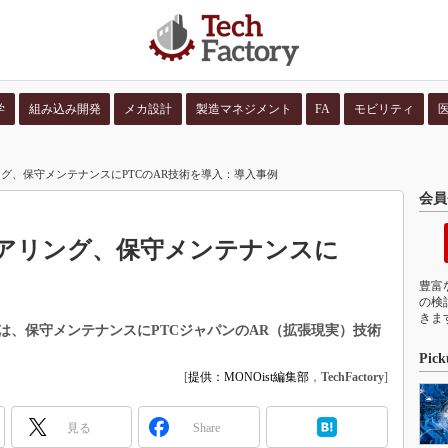
学
組み込み開発
メカ設計
製造マネジメント
FA
モビリティ
並び順：
コンテン
グ、保守メンテナンスにPTCのAR技術を導入：導入事例
会員
アリング、保守メンテナンスに
豊富
の検
きま
は、保守メンテナンスにPTCジャパンのAR（拡張現実）技術
Pick
[
提供：MONOist編集部
，
TechFactory
]
見る
Share