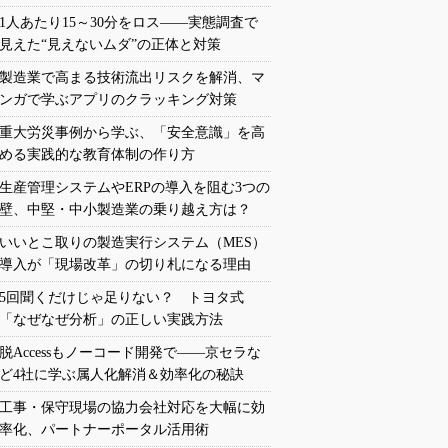
1人あたり15～30分をロス――実態調査で
見えた“見えないムダ”の正体と対策
製造業で高まる技術流出リスクを解消、マ
ンガで学ぶアプリのクラッキング対策
重大労災事例から学ぶ、「安全意識」を高
める実践的な教育体制の作り方
生産管理システムやERPの導入を阻む3つの
壁、中堅・中小製造業の乗り越え方は？
いいとこ取りの製造実行システム（MES）
導入が「現場改革」の切り札になる理由
5回聞くだけじゃ足りない？ トヨタ式
「なぜなぜ分析」の正しい実践方法
脱Accessもノーコード開発で――京セラな
ど4社に学ぶ属人化解消＆効率化の秘訣
工事・保守現場の協力会社対応を大幅に効
率化、パートナーポータル活用術