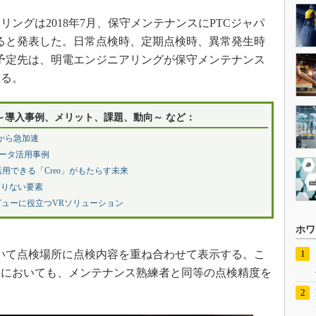
グは2018年7月、保守メンテナンスにPTCジャパ
ると発表した。日常点検時、定期点検時、異常発生時
予定先は、明電エンジニアリングが保守メンテナンス
いる。
 ～導入事例、メリット、課題、動向～ など：
年から急加速
データ活用事例
活用できる「Creo」がもたらす未来
足りない要素
ューに役立つVRソリューション
ホワ
いて点検場所に点検内容を重ね合わせて表示する。こ
検においても、メンテナンス熟練者と同等の点検精度を