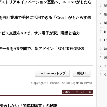
インダストリアルイノベーション基盤へ、IoT×ARがもたら
製
設
Rを設計業務で手軽に活用できる「Creo」がもたらす未
製
I
ービス支援をARで、サン電子が安川電機と協力
I
DデータをAR空間で、新アドイン「SOLIDWORKS
加
製
モ
TechFactoryトップ
製造IT
タ
Copyright © ITmedia, Inc. All Rights Reserved.
» ホワイトペーパー一覧
失敗しない「間接材購買」の秘訣