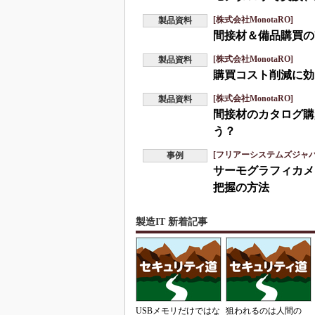
[株式会社MonotaRO]
製品資料
間接材＆備品購買の
[株式会社MonotaRO]
製品資料
購買コスト削減に効
[株式会社MonotaRO]
製品資料
間接材のカタログ購
う？
[フリアーシステムズジャ
事例
サーモグラフィカメ
把握の方法
製造IT 新着記事
USBメモリだけではな
狙われるのは人間の