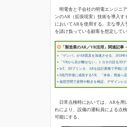
明電舎と子会社の明電エンジニアリン
ンのAR（拡張現実）技術を導入す
においてARを使用する。主な導入
を請け負っている顧客を想定して
◎
「製造業のAR／VR活用」関連記事
»
「ゲンバ」がAR普及を加速させる、2018
»
「VRから目が離せない」トヨタの語る3D
»
IoT、3Dプリンタ、ARを設計業務で手軽に
»
9兆円市場に成長するVR、「本命」用途へ
»
仮想空間で姿勢や動きを検証、デザインレビ
日常点検時においては、ARを用
れにより、設備の運転員による点
可能にする。