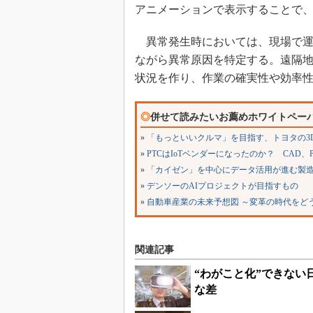
アニメーションで表示することで
異常発生時においては、現場で運
ながら異常原因を特定する。遠隔
状況を作り、作業の確実性や効率
◎
併せて読みたいお薦めホワイトペー
»
「もっといいクルマ」を目指す、トヨタの3
»
PTCはIoTベンダーになったのか？ CAD
»
「カイゼン」を中心にデータ活用が進む製造
»
デンソーのAIプロジェクトが目指すもの
»
自動車産業の未来予想図 ～変革の時代をど
関連記事
“わがこと化”できない
な差