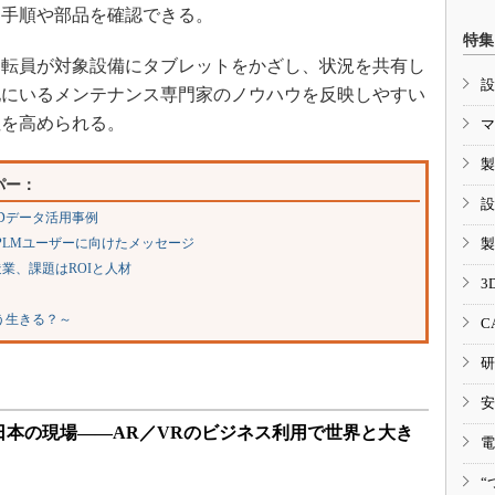
、手順や部品を確認できる。
特集
転員が対象設備にタブレットをかざし、状況を共有し
設
地にいるメンテナンス専門家のノウハウを反映しやすい
性を高められる。
マ
製
パー：
設
Dデータ活用事例
、PLMユーザーに向けたメッセージ
製
業、課題はROIと人材
3
う生きる？～
C
研
安
日本の現場――AR／VRのビジネス利用で世界と大き
電
“