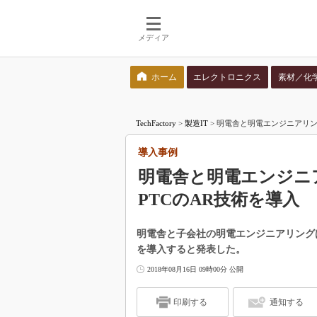
メディア
ホーム
エレクトロニクス
素材／化
検索語を入力してください
TechFactory
>
製造IT
>
明電舎と明電エンジニアリン
導入事例
明電舎と明電エンジニ
PTCのAR技術を導入
明電舎と子会社の明電エンジニアリング
を導入すると発表した。
2018年08月16日 09時00分 公開
印刷する
通知する