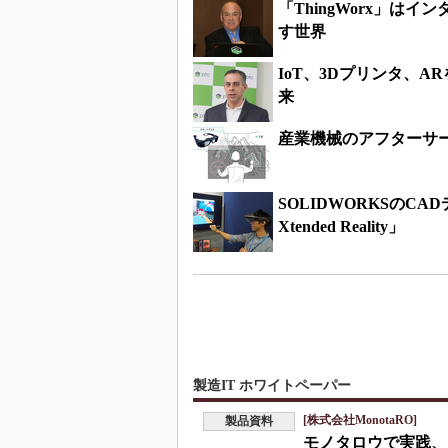
「ThingWorx」は
す世界
IoT、3Dプリンタ、A
来
産業機械のアフターサ
SOLIDWORKSのCA
Xtended Reality」
製造IT ホワイトペーパー
[株式会社MonotaRO]
製品資料
モノタロウで実践、