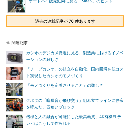
オートバイ販売動向に見る「MaaS」のヒント
過去の連載記事が 76 件あります
関連記事
カシオのデジカメ撤退に見る、製造業におけるイノベ
ーションの難しさ
「チープカシオ」の組立を自動化、国内回帰を低コス
ト実現したカシオのモノづくり
「モノづくりを定着させること」の難しさ
クボタの「喧噪音が飛び交う」組み立てラインに静寂
を呼んだ、四角いブロック
機械と人の融合が可能にした最高画質、4K有機ELテ
レビはこうして作られる