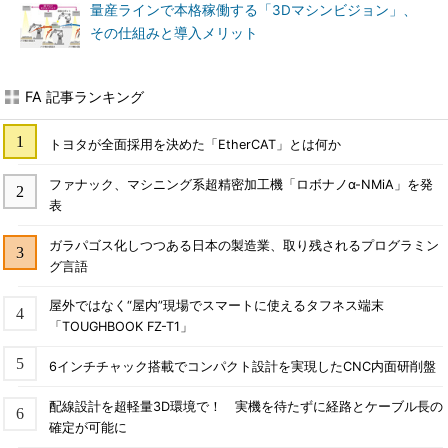
量産ラインで本格稼働する「3Dマシンビジョン」、
その仕組みと導入メリット
FA 記事ランキング
トヨタが全面採用を決めた「EtherCAT」とは何か
ファナック、マシニング系超精密加工機「ロボナノα-NMiA」を発
表
ガラパゴス化しつつある日本の製造業、取り残されるプログラミン
グ言語
屋外ではなく“屋内”現場でスマートに使えるタフネス端末
「TOUGHBOOK FZ-T1」
6インチチャック搭載でコンパクト設計を実現したCNC内面研削盤
配線設計を超軽量3D環境で！ 実機を待たずに経路とケーブル長の
確定が可能に