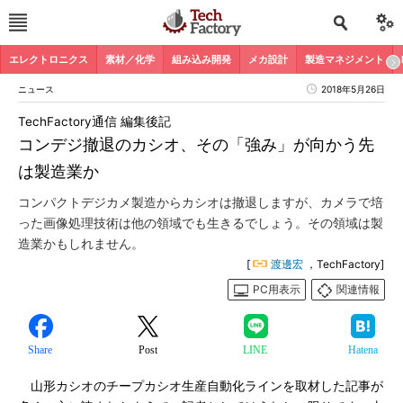
エレクトロニクス
素材／化学
組み込み開発
メカ設計
製造マネジメント
ニュース
2018年5月26日
TechFactory通信 編集後記
コンデジ撤退のカシオ、その「強み」が向かう先
は製造業か
コンパクトデジカメ製造からカシオは撤退しますが、カメラで培
った画像処理技術は他の領域でも生きるでしょう。その領域は製
造業かもしれません。
[
渡邊宏
，TechFactory]
PC用表示
関連情報
Share
Post
LINE
Hatena
山形カシオのチープカシオ生産自動化ラインを取材した記事が