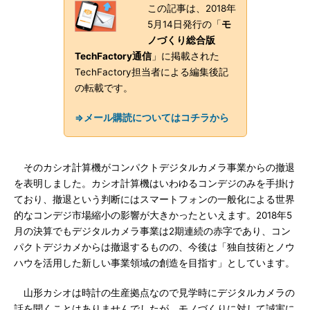
この記事は、2018年
5月14日発行の「
モ
ノづくり総合版
TechFactory通信
」に掲載された
TechFactory担当者による編集後記
の転載です。
⇒メール購読についてはコチラから
そのカシオ計算機がコンパクトデジタルカメラ事業からの撤退
を表明しました。カシオ計算機はいわゆるコンデジのみを手掛け
ており、撤退という判断にはスマートフォンの一般化による世界
的なコンデジ市場縮小の影響が大きかったといえます。2018年5
月の決算でもデジタルカメラ事業は2期連続の赤字であり、コン
パクトデジカメからは撤退するものの、今後は「独自技術とノウ
ハウを活用した新しい事業領域の創造を目指す」としています。
山形カシオは時計の生産拠点なので見学時にデジタルカメラの
話を聞くことはありませんでしたが、モノづくりに対して誠実に