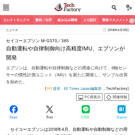
エレクトロニクス
素材／化学
組み込み開発
メカ設計
製造マネジメント
ニュース
2018年4月16日
セイコーエプソン M-G370／365
自動運転や自律制御向け高精度IMU、エプソンが
開発
エプソンは、自動運転や自律制御などの用途に向けて、6軸セン
サーの慣性計測ユニット（IMU）を新たに開発し、サンプル出荷
を始めた。
[
提供：EE Times Japan編集部
，TechFactory]
PC用表示
関連情報
Share
Post
LINE
Hatena
セイコーエプソンは2018年4月、自動運転や自動制御などの用