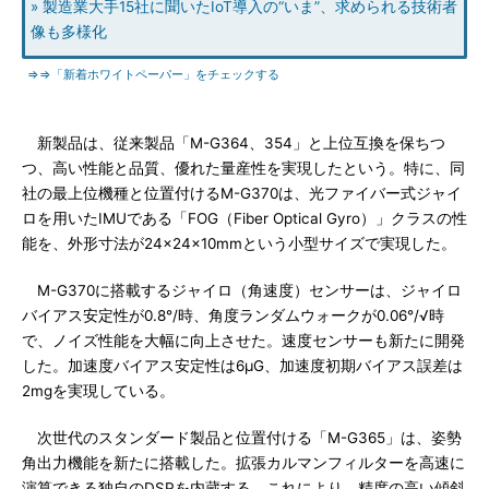
» 製造業大手15社に聞いたIoT導入の“いま”、求められる技術者
像も多様化
⇒⇒「新着ホワイトペーパー」をチェックする
新製品は、従来製品「M-G364、354」と上位互換を保ちつ
つ、高い性能と品質、優れた量産性を実現したという。特に、同
社の最上位機種と位置付けるM-G370は、光ファイバー式ジャイ
ロを用いたIMUである「FOG（Fiber Optical Gyro）」クラスの性
能を、外形寸法が24×24×10mmという小型サイズで実現した。
M-G370に搭載するジャイロ（角速度）センサーは、ジャイロ
バイアス安定性が0.8°/時、角度ランダムウォークが0.06°/√時
で、ノイズ性能を大幅に向上させた。速度センサーも新たに開発
した。加速度バイアス安定性は6μG、加速度初期バイアス誤差は
2mgを実現している。
次世代のスタンダード製品と位置付ける「M-G365」は、姿勢
角出力機能を新たに搭載した。拡張カルマンフィルターを高速に
演算できる独自のDSPを内蔵する。これにより、精度の高い傾斜