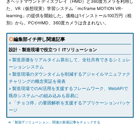
きヘッドマウントディスプレイ（HMD）と360度カメラを利用し
た、VR（仮想現実）学習システム「mcframe MOTION VR-
learning」の提供を開始した。価格は1インストール100万円（税
別）から。PCやHMD、360度カメラは含まれない。
◎
編集部イチ押し関連記事
設計・製造現場で役立つ！ ITソリューション
» 製造原価をリアルタイム算出して、全社共有できるシミュレ
ーションシステム
» 製造現場のダウンタイムを削減するアジャイルマニュファク
チャリングの概念実証を発表
» 製造現場でのAI活用を支援するフレームワーク、WebAPIで
既存システムへの組み込みも容易に
» 「チョコ停」の要因解析を支援するアプリケーションパッケ
ージ
⇒「製造ITソリューション」関連の新着記事をチェックする