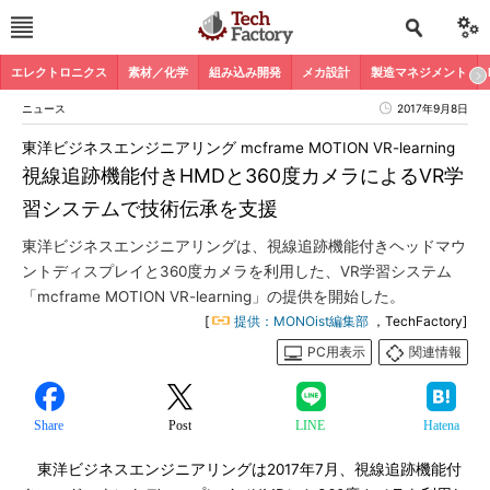
エレクトロニクス
素材／化学
組み込み開発
メカ設計
製造マネジメント
ニュース
2017年9月8日
東洋ビジネスエンジニアリング mcframe MOTION VR-learning
視線追跡機能付きHMDと360度カメラによるVR学
習システムで技術伝承を支援
東洋ビジネスエンジニアリングは、視線追跡機能付きヘッドマウ
ントディスプレイと360度カメラを利用した、VR学習システム
「mcframe MOTION VR-learning」の提供を開始した。
[
提供：MONOist編集部
，TechFactory]
PC用表示
関連情報
Share
Post
LINE
Hatena
東洋ビジネスエンジニアリングは2017年7月、視線追跡機能付