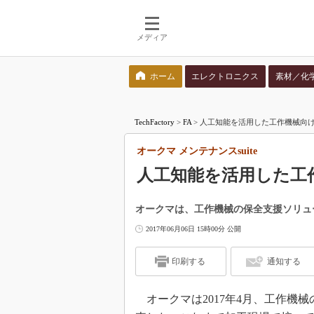
メディア
ホーム
エレクトロニクス
素材／化
検索語を入力してください
TechFactory
>
FA
>
人工知能を活用した工作機械向け保
オークマ メンテナンスsuite
人工知能を活用した工
オークマは、工作機械の保全支援ソリュー
2017年06月06日 15時00分 公開
印刷する
通知する
オークマは2017年4月、工作機械