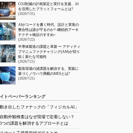
CO2削減の計画策定と実行を支援、AI
を活用したプラットフォームとは?
(2026/7/31)
AIがコードを書く時代、設計と実装の
整合性は誰が守るのか?~継続的アーキ
テクチャ検証のすすめ~
(2026/7/22)
半導体製造の課題と革新 ー アディティ
ブマニュファクチャリング(AM)が切り
拓く新たな可能性
(2026/7/21)
製造現場の諸課題を解決する、実践に
基づくノウハウ満載のMESとは?
(2026/7/21)
イトペーパーランキング
動き出したファナックの「フィジカルAI」
自動外観検査はなぜ現場で定着しない？
3つの課題を解消するアプローチとは