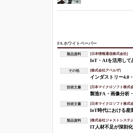
FA ホワイトペーパー
[日本情報通信株式会社]
製品資料
IoT・AIを活用
[株式会社アペルザ]
その他
インダストリー4.0
[日本マイクロソフト株式会
技術文書
製造FA・画像分析
[日本マイクロソフト株式会
技術文書
IoT時代における
[株式会社ジャストシステム
製品資料
IT人材不足が深刻