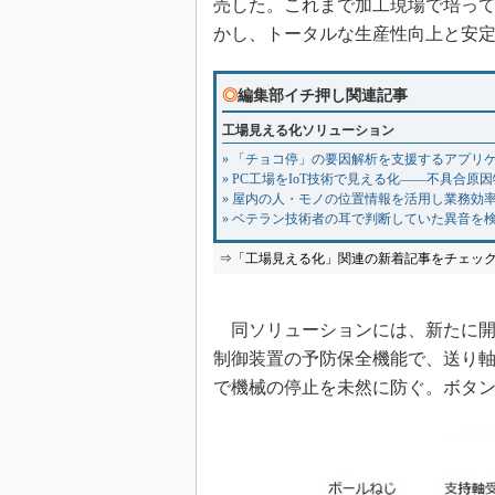
売した。これまで加工現場で培っ
かし、トータルな生産性向上と安
◎
編集部イチ押し関連記事
工場見える化ソリューション
» 「チョコ停」の要因解析を支援するアプリ
» PC工場をIoT技術で見える化――不具合
» 屋内の人・モノの位置情報を活用し業務効
» ベテラン技術者の耳で判断していた異音を
⇒「工場見える化」関連の新着記事をチェッ
同ソリューションには、新たに開発
制御装置の予防保全機能で、送り
で機械の停止を未然に防ぐ。ボタ