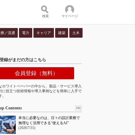
検索
マイページ
医療／流通
電力
キャリア
建築
土木
ツ：
登録がまだの方はこちら
会員登録（無料）
なホワイトペーパーの中から、製品・サービス導入
討に役立つ技術情報や導入事例などを簡単に入手で
す。
up Contents
PR
本当に必要なのは、日々の設計業務で
無理なく活用できる“使えるAI”
(2026/7/31)