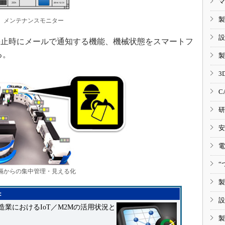
マ
製
メンテナンスモニター
設
止時にメールで通知する機能、機械状態をスマートフ
る。
製
3
C
研
安
電
“
隔からの集中管理・見える化
製
：
設
業におけるIoT／M2Mの活用状況と
製