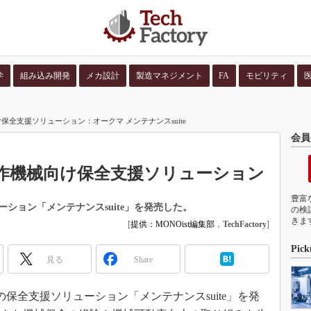
学
組み込み開発
メカ設計
製造マネジメント
FA
モビリティ
並び順：
コンテン
全支援ソリューション：オークマ メンテナンスsuite
会員
作機械向け保全支援ソリューション
豊富
ション「メンテナンスsuite」を発売した。
の検
きま
[
提供：MONOist編集部
，
TechFactory
]
Pick
見る
Share
の保全支援ソリューション「メンテナンスsuite」を発