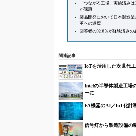
「つながる工場」実施済みは3
が課題
製品開発において日本製造業
革への道標
回答者の92.8％が経験済み
関連記事
IoTを活用した次世代
Intelの半導体製造工
ーに
FA機器のAI／IoT化
信号灯から製造設備の稼