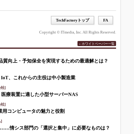
TechFactoryトップ
FA
Copyright © ITmedia, Inc. All Rights Reserved.
» ホワイトペーパー一覧
して品質向上・予知保全を実現するための最適解とは？
・IoT、これからの主役は中小製造業
社]
・医療装置に適した小型サーバーNAS
社]
産業用コンピュータの魅力と役割
]
化……情シス部門の「選択と集中」に必要なものは？