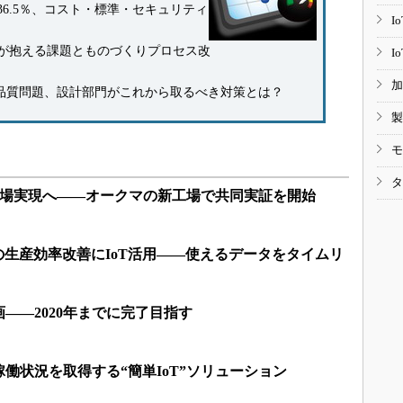
6.5％、コスト・標準・セキュリティ
I
が抱える課題とものづくりプロセス改
I
加
の品質問題、設計部門がこれから取るべき対策とは？
製
モ
タ
工場実現へ――オークマの新工場で共同実証を開始
場の生産効率改善にIoT活用――使えるデータをタイムリ
計画――2020年までに完了目指す
働状況を取得する“簡単IoT”ソリューション