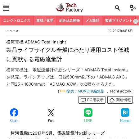
エレクトロニクス
素材／化学
組み込み開発
メカ設計
製造マネジメント
ニュース
2017年6月5日
横河電機 ADMAG Total Insight
製品ライフサイクル全般にわたり運用コスト低減
に貢献する電磁流量計
横河電機は、電磁流量計の新シリーズ「ADMAG Total Insight」
を発売。ラインアップは、口径500mm以下の「ADMAG AXG」
と同25～1800mmの「ADMAG AXW」の2種をそろえた。
[
提供：MONOist編集部
，TechFactory]
PC用表示
関連情報
Share
Post
LINE
Hatena
横河電機は2017年5月、電磁流量計の新シリーズ