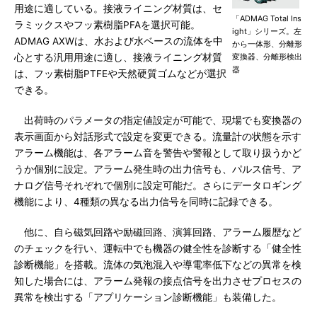
用途に適している。接液ライニング材質は、セ
「ADMAG Total Ins
ラミックスやフッ素樹脂PFAを選択可能。
ight」シリーズ。左
ADMAG AXWは、水および水ベースの流体を中
から一体形、分離形
心とする汎用用途に適し、接液ライニング材質
変換器、分離形検出
器
は、フッ素樹脂PTFEや天然硬質ゴムなどが選択
できる。
出荷時のパラメータの指定値設定が可能で、現場でも変換器の
表示画面から対話形式で設定を変更できる。流量計の状態を示す
アラーム機能は、各アラーム音を警告や警報として取り扱うかど
うか個別に設定。アラーム発生時の出力信号も、パルス信号、ア
ナログ信号それぞれで個別に設定可能だ。さらにデータロギング
機能により、4種類の異なる出力信号を同時に記録できる。
他に、自ら磁気回路や励磁回路、演算回路、アラーム履歴など
のチェックを行い、運転中でも機器の健全性を診断する「健全性
診断機能」を搭載。流体の気泡混入や導電率低下などの異常を検
知した場合には、アラーム発報の接点信号を出力させプロセスの
異常を検出する「アプリケーション診断機能」も装備した。