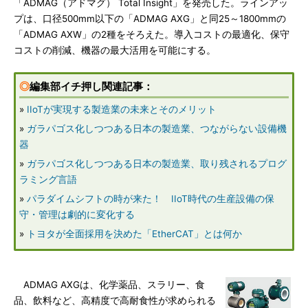
「ADMAG（アドマグ） Total Insight」を発売した。ラインアッ
プは、口径500mm以下の「ADMAG AXG」と同25～1800mmの
「ADMAG AXW」の2種をそろえた。導入コストの最適化、保守
コストの削減、機器の最大活用を可能にする。
◎
編集部イチ押し関連記事：
»
IIoTが実現する製造業の未来とそのメリット
»
ガラパゴス化しつつある日本の製造業、つながらない設備機
器
»
ガラパゴス化しつつある日本の製造業、取り残されるプログ
ラミング言語
»
パラダイムシフトの時が来た！ IIoT時代の生産設備の保
守・管理は劇的に変化する
»
トヨタが全面採用を決めた「EtherCAT」とは何か
ADMAG AXGは、化学薬品、スラリー、食
品、飲料など、高精度で高耐食性が求められる