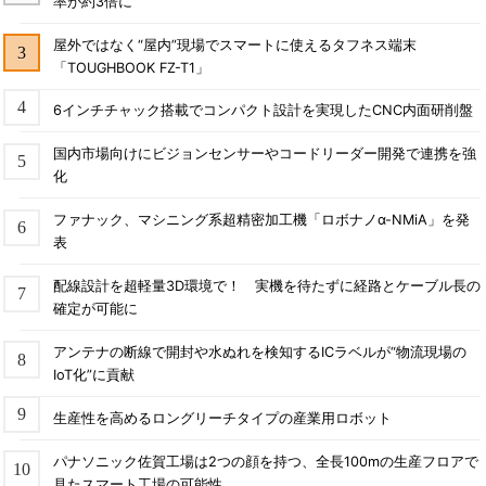
率が約3倍に
屋外ではなく“屋内”現場でスマートに使えるタフネス端末
「TOUGHBOOK FZ-T1」
6インチチャック搭載でコンパクト設計を実現したCNC内面研削盤
国内市場向けにビジョンセンサーやコードリーダー開発で連携を強
化
ファナック、マシニング系超精密加工機「ロボナノα-NMiA」を発
表
配線設計を超軽量3D環境で！ 実機を待たずに経路とケーブル長の
確定が可能に
アンテナの断線で開封や水ぬれを検知するICラベルが“物流現場の
IoT化”に貢献
生産性を高めるロングリーチタイプの産業用ロボット
パナソニック佐賀工場は2つの顔を持つ、全長100mの生産フロアで
見たスマート工場の可能性