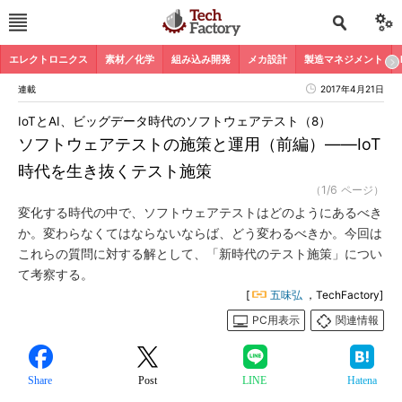
エレクトロニクス
素材／化学
組み込み開発
メカ設計
製造マネジメント
連載
2017年4月21日
IoTとAI、ビッグデータ時代のソフトウェアテスト（8）
ソフトウェアテストの施策と運用（前編）――IoT
時代を生き抜くテスト施策
（1/6 ページ）
変化する時代の中で、ソフトウェアテストはどのようにあるべき
か。変わらなくてはならないならば、どう変わるべきか。今回は
これらの質問に対する解として、「新時代のテスト施策」につい
て考察する。
[
五味弘
，TechFactory]
PC用表示
関連情報
Share
Post
LINE
Hatena