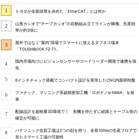
トヨタが全面採用を決めた「EtherCAT」とは何か
山形カシオで“チープカシオ”の自動組み立てラインが稼働、生産効
率が約3倍に
屋外ではなく“屋内”現場でスマートに使えるタフネス端末
「TOUGHBOOK FZ-T1」
国内市場向けにビジョンセンサーやコードリーダー開発で連携を強
化
6インチチャック搭載でコンパクト設計を実現したCNC内面研削盤
ファナック、マシニング系超精密加工機「ロボナノα-NMiA」を発
表
配線設計を超軽量3D環境で！ 実機を待たずに経路とケーブル長の
確定が可能に
パナソニック佐賀工場は2つの顔を持つ、全長100mの生産フロアで
見たスマート工場の可能性