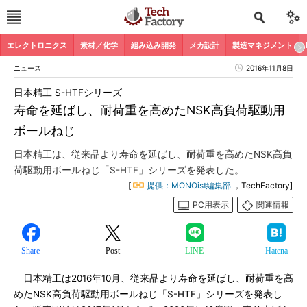
エレクトロニクス
素材／化学
組み込み開発
メカ設計
製造マネジメント
ニュース
2016年11月8日
日本精工 S-HTFシリーズ
寿命を延ばし、耐荷重を高めたNSK高負荷駆動用
ボールねじ
日本精工は、従来品より寿命を延ばし、耐荷重を高めたNSK高負
荷駆動用ボールねじ「S-HTF」シリーズを発表した。
[
提供：MONOist編集部
，TechFactory]
PC用表示
関連情報
Share
Post
LINE
Hatena
日本精工は2016年10月、従来品より寿命を延ばし、耐荷重を高
めたNSK高負荷駆動用ボールねじ「S-HTF」シリーズを発表し