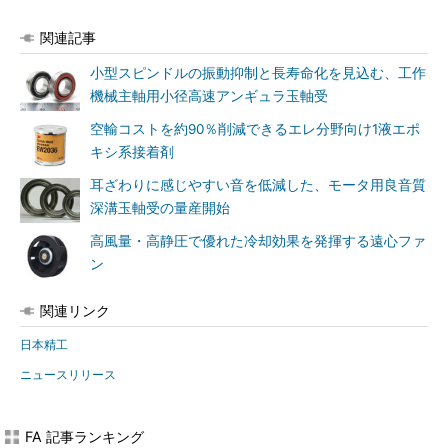
関連記事
小型スピンドルの振動抑制と長寿命化を見込む、工作
機械主軸用小径高速アンギュラ玉軸受
空輸コストを約90％削減できるエレ分野向け1液エポ
キシ系接着剤
耳ざわりに感じやすい音を低減した、モータ用良音質
深溝玉軸受の量産開始
高風量・高静圧で優れた冷却効果を発揮する遠心ファ
ン
関連リンク
日本精工
ニュースリリース
FA 記事ランキング