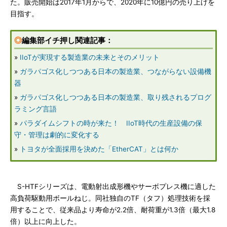
た。販売開始は2017年1月からで、2020年に10億円の売り上げを
目指す。
◎
編集部イチ押し関連記事：
»
IIoTが実現する製造業の未来とそのメリット
»
ガラパゴス化しつつある日本の製造業、つながらない設備機
器
»
ガラパゴス化しつつある日本の製造業、取り残されるプログ
ラミング言語
»
パラダイムシフトの時が来た！ IIoT時代の生産設備の保
守・管理は劇的に変化する
»
トヨタが全面採用を決めた「EtherCAT」とは何か
S-HTFシリーズは、電動射出成形機やサーボプレス機に適した
高負荷駆動用ボールねじ。同社独自のTF（タフ）処理技術を採
用することで、従来品より寿命が2.2倍、耐荷重が1.3倍（最大1.8
倍）以上に向上した。