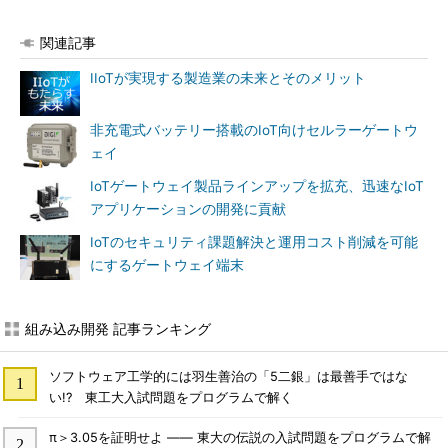
関連記事
IIoTが実現する製造業の未来とそのメリット
非充電式バッテリー搭載のIoT向けセルラーゲートウ
ェイ
IoTゲートウェイ製品ラインアップを拡充、迅速なIoT
アプリケーションの開発に貢献
IoTのセキュリティ課題解決と運用コスト削減を可能
にするゲートウェイ端末
組み込み開発 記事ランキング
ソフトウェア工学的には羽生善治の「5二銀」は最善手ではな
い!? 東工大入試問題をプログラムで解く
π＞3.05を証明せよ ―― 東大の伝説の入試問題をプログラムで解