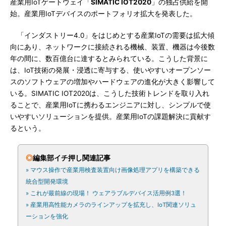
産業用IoTゲートウェイ「
SIMATIC IOT2020
」の独占供給を開
始。産業用IoTデバイスのポートフォリオ拡大を発表した。
「インダストリー4.0」をはじめとする産業IoTの需要は拡大傾
向にあり、ネットワークに接続される機械、装置、機器は今後数
年の間に、数百億台に達するとみられている。こうした背景に
は、IoT技術の発展・浸透に寄与する、使いやすいオープンソー
スのソフトウェアの増加やハードウェアの進化が大きく影響して
いる。SIMATIC IOT2020は、こうした技術トレンドを取り入れ
ることで、産業用IoTに携わるエンジニアに対し、シンプルで使
いやすいソリューションを提供。産業用IoTの課題解決に貢献す
るという。
◎
編集部イチ押し関連記事
» マウス操作で産業用検査装置向け画像処理アプリを構築できる
統合型開発環境
» これが最前線の現場！ ウェアラブルデバイス活用例3選！
» 産業用高性能カメラのラインアップを拡充し、IoT関連ソリュ
ーションを強化