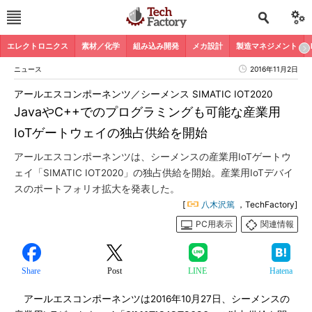
エレクトロニクス
素材／化学
組み込み開発
メカ設計
製造マネジメント
ニュース
2016年11月2日
アールエスコンポーネンツ／シーメンス SIMATIC IOT2020
JavaやC++でのプログラミングも可能な産業用
IoTゲートウェイの独占供給を開始
アールエスコンポーネンツは、シーメンスの産業用IoTゲートウ
ェイ「SIMATIC IOT2020」の独占供給を開始。産業用IoTデバイ
スのポートフォリオ拡大を発表した。
[
八木沢篤
，TechFactory]
PC用表示
関連情報
Share
Post
LINE
Hatena
アールエスコンポーネンツは2016年10月27日、シーメンスの