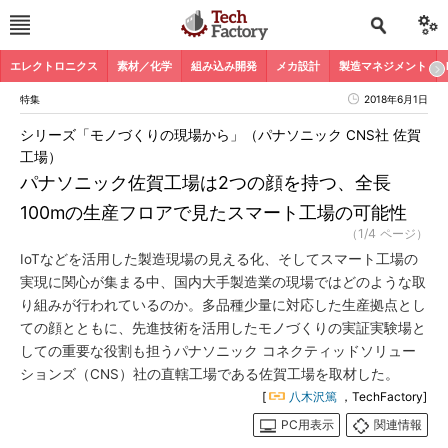
エレクトロニクス
素材／化学
組み込み開発
メカ設計
製造マネジメント
特集
2018年6月1日
シリーズ「モノづくりの現場から」（パナソニック CNS社 佐賀
工場）
パナソニック佐賀工場は2つの顔を持つ、全長
100mの生産フロアで見たスマート工場の可能性
（1/4 ページ）
IoTなどを活用した製造現場の見える化、そしてスマート工場の
実現に関心が集まる中、国内大手製造業の現場ではどのような取
り組みが行われているのか。多品種少量に対応した生産拠点とし
ての顔とともに、先進技術を活用したモノづくりの実証実験場と
しての重要な役割も担うパナソニック コネクティッドソリュー
ションズ（CNS）社の直轄工場である佐賀工場を取材した。
[
八木沢篤
，TechFactory]
PC用表示
関連情報