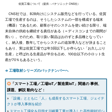
佐賀工場について（提供：パナソニック CNS社）
CNS社では、B2B向けにシステム販売などを行っている。佐賀
工場で生産するのは、そうしたシステムの一部を構成する端末
（機器）であるため、顧客がそのシステムを使い続ける限り、端
末自体の供給を継続する責任がある（＝ディスコンまでの期間が
長い）。そのため、取り扱い製品はおのずと多品種となってい
く。納入後、数年してからシステムの追加導入などが決まること
もあり、実は佐賀工場では年3回以下しか作らない「お久しぶり
生産」と呼ばれる生産品が半分を占め、100台以下の小ロット生
産が70％もあるという。
⇒ 工場取材シリーズのバックナンバーへ
◎
「スマート工場／工場IoT／製造業IoT」関連の 事例、
課題、解説 動向など：
»
「設備」とともに「人」も成長するスマート工場、ジェイテ
クトが導入事例を紹介
»
スマート工場化を目指す川崎重工業が導入した高性能RFIDシ