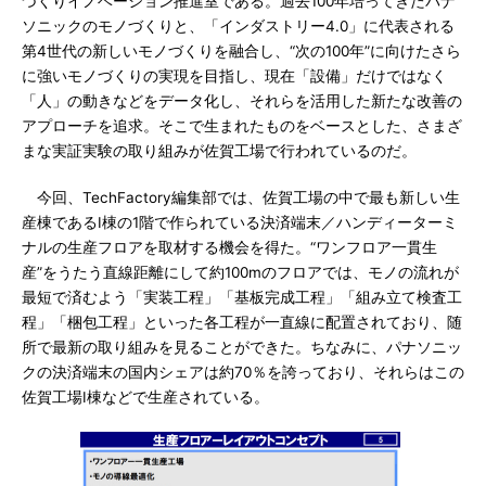
づくりイノベーション推進室である。過去100年培ってきたパナ
ソニックのモノづくりと、「インダストリー4.0」に代表される
第4世代の新しいモノづくりを融合し、“次の100年”に向けたさら
に強いモノづくりの実現を目指し、現在「設備」だけではなく
「人」の動きなどをデータ化し、それらを活用した新たな改善の
アプローチを追求。そこで生まれたものをベースとした、さまざ
まな実証実験の取り組みが佐賀工場で行われているのだ。
今回、TechFactory編集部では、佐賀工場の中で最も新しい生
産棟であるI棟の1階で作られている決済端末／ハンディーターミ
ナルの生産フロアを取材する機会を得た。“ワンフロア一貫生
産”をうたう直線距離にして約100mのフロアでは、モノの流れが
最短で済むよう「実装工程」「基板完成工程」「組み立て検査工
程」「梱包工程」といった各工程が一直線に配置されており、随
所で最新の取り組みを見ることができた。ちなみに、パナソニッ
クの決済端末の国内シェアは約70％を誇っており、それらはこの
佐賀工場I棟などで生産されている。