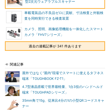
型2次元ウェアラブルスキャナー
車載電装品の不良品ゼロに貢献、寸法検査と外観検
査を同時実行できる検査装置
カメラ、照明、画像処理機能を一体化したスマート
カメラ「FHV7シリーズ」
過去の連載記事が 341 件あります
関連記事
屋外ではなく“屋内”現場でスマートに使えるタフネス
端末「TOUGHBOOK FZ-T1」
4.7型液晶搭載で世界最軽量、1台3役のハンドヘルド
端末「TOUGHPADシリーズ」
35mm角で15g、従来比4分の1の小型QRコードスキャ
ナー