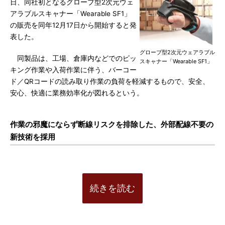
日、同社初となるグローブ型2次元ウェ
アラブルスキャナー「Wearable SF1」
の販売を同年12月17日から開始すると発
表した。
グローブ型2次元ウェアラブル
同製品は、工場、倉庫内などでのピッ
スキャナー「Wearable SF1」
キング作業や入荷作業に伴う、バーコー
ド／QRコードの読み取り作業の負荷を軽減するもので、安全、
安心、快適に業務効率化が図れるという。
作業の邪魔にならず断線リスクを排除した、外部配線不要の
新技術を採用
続きを読む