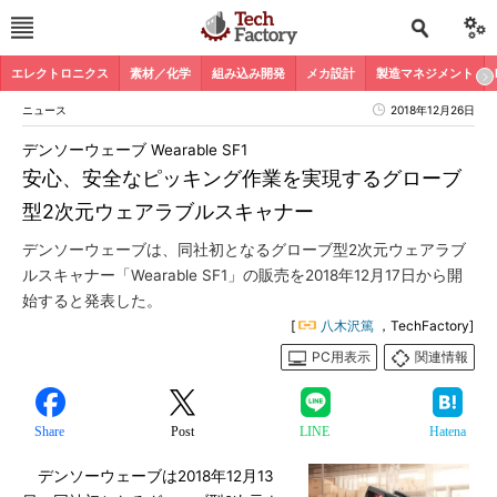
エレクトロニクス
素材／化学
組み込み開発
メカ設計
製造マネジメント
ニュース
2018年12月26日
デンソーウェーブ Wearable SF1
安心、安全なピッキング作業を実現するグローブ
型2次元ウェアラブルスキャナー
デンソーウェーブは、同社初となるグローブ型2次元ウェアラブ
ルスキャナー「Wearable SF1」の販売を2018年12月17日から開
始すると発表した。
[
八木沢篤
，TechFactory]
PC用表示
関連情報
Share
Post
LINE
Hatena
デンソーウェーブは2018年12月13