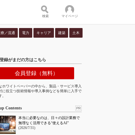
検索
マイページ
医療／流通
電力
キャリア
建築
土木
ツ：
登録がまだの方はこちら
会員登録（無料）
なホワイトペーパーの中から、製品・サービス導入
討に役立つ技術情報や導入事例などを簡単に入手で
す。
up Contents
PR
本当に必要なのは、日々の設計業務で
無理なく活用できる“使えるAI”
(2026/7/31)