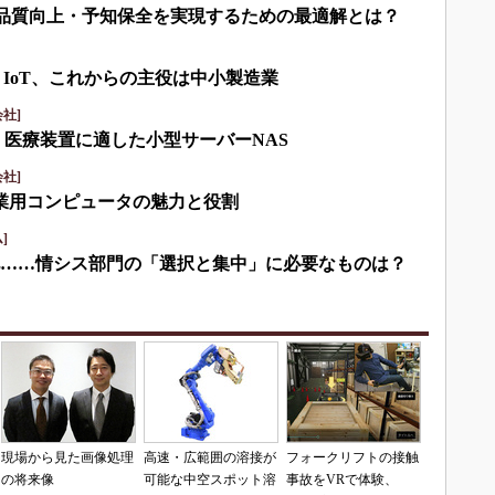
して品質向上・予知保全を実現するための最適解とは？
・IoT、これからの主役は中小製造業
社]
・医療装置に適した小型サーバーNAS
社]
産業用コンピュータの魅力と役割
]
化……情シス部門の「選択と集中」に必要なものは？
現場から見た画像処理
高速・広範囲の溶接が
フォークリフトの接触
の将来像
可能な中空スポット溶
事故をVRで体験、