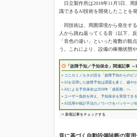
日立製作所は2018年11月5日
識できるAI技術を開発したことを
同技術は、周囲環境から発生する
人から跳ね返ってくる音（以下、
「音色の違い」といった複数の観
う。これにより、設備の稼働状態
◎
「故障予知／予知保全」関連記事 ～I
»
コニカミノルタが語る「故障予知からのビ
»
AIを活用した故障予知は課題も多く、緩や
»
AIによる予兆保全は2018年「成長期」へ
»
ユーザー負担を抑え、予知保全を実現できるI
»
AI活用や統計手法のノウハウをパッケージ
⇒ 新着記事をチェックする
音に基づく自動設備診断の実用