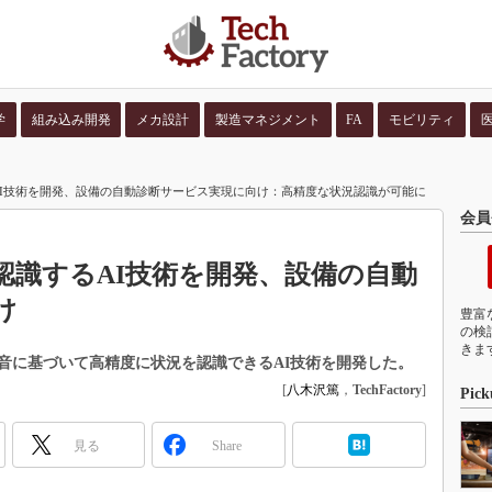
学
組み込み開発
メカ設計
製造マネジメント
FA
モビリティ
並び順：
コンテン
I技術を開発、設備の自動診断サービス実現に向け：高精度な状況認識が可能に
会員
認識するAI技術を開発、設備の自動
け
豊富
の検
きま
音に基づいて高精度に状況を認識できるAI技術を開発した。
[
八木沢篤
，
TechFactory
]
Pick
見る
Share