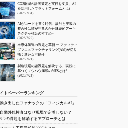
CO2削減の計画策定と実行を支援、AI
を活用したプラットフォームとは?
(2026/7/31)
AIがコードを書く時代、設計と実装の
整合性は誰が守るのか?~継続的アーキ
テクチャ検証のすすめ~
(2026/7/22)
半導体製造の課題と革新 ー アディティ
ブマニュファクチャリング(AM)が切り
拓く新たな可能性
(2026/7/21)
製造現場の諸課題を解決する、実践に
基づくノウハウ満載のMESとは?
(2026/7/21)
イトペーパーランキング
動き出したファナックの「フィジカルAI」
自動外観検査はなぜ現場で定着しない？
3つの課題を解消するアプローチとは