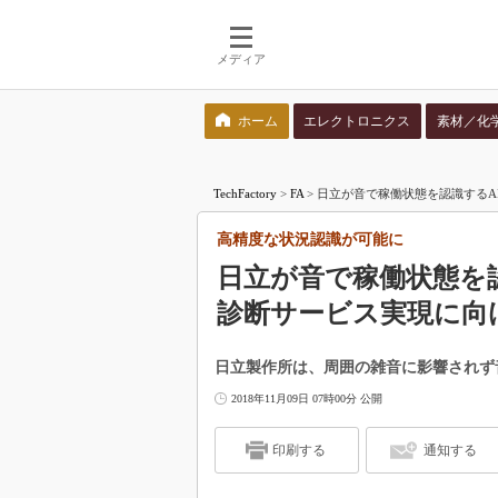
メディア
ホーム
エレクトロニクス
素材／化
検索語を入力してください
TechFactory
>
FA
>
日立が音で稼働状態を認識するA
高精度な状況認識が可能に
日立が音で稼働状態を
診断サービス実現に向
日立製作所は、周囲の雑音に影響されず
2018年11月09日 07時00分 公開
印刷する
通知する