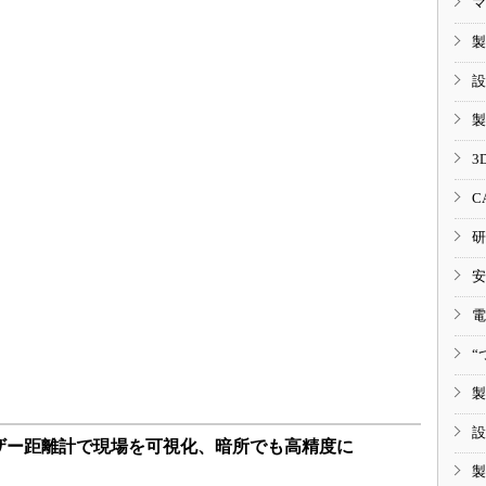
マ
製
設
製
3
C
研
安
電
“
製
設
ザー距離計で現場を可視化、暗所でも高精度に
製