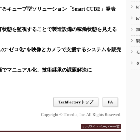
I
るキューブ型ソリューション「Smart CUBE」発表
I
灯状態を監視することで製造設備の稼働状態を見える
加
製
スの“ゼロ化”を映像とカメラで支援するシステムを販売
モ
タ
画でマニュアル化、技術継承の課題解決に
TechFactoryトップ
FA
Copyright © ITmedia, Inc. All Rights Reserved.
» ホワイトペーパー一覧