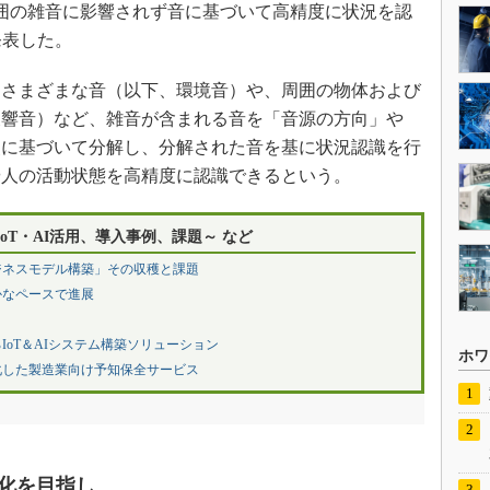
、周囲の雑音に影響されず音に基づいて高精度に状況を認
発表した。
さまざまな音（以下、環境音）や、周囲の物体および
反響音）など、雑音が含まれる音を「音源の方向」や
点に基づいて分解し、分解された音を基に状況認識を行
や人の活動状態を高精度に認識できるという。
oT・AI活用、導入事例、課題～ など
ジネスモデル構築」その収穫と課題
かなペースで進展
oT＆AIシステム構築ソリューション
ホワ
化した製造業向け予知保全サービス
化を目指し