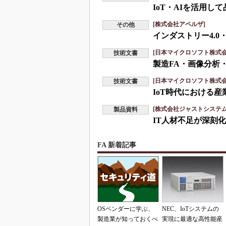
IoT・AIを活用
[株式会社アペルザ]
その他
インダストリー4.0
[日本マイクロソフト株式会
技術文書
製造FA・画像分析
[日本マイクロソフト株式会
技術文書
IoT時代における
[株式会社ジャストシステム
製品資料
IT人材不足が深刻
FA 新着記事
OSベンダーに学ぶ、
NEC、IoTシステムの
製造業が知っておくべ
実現に最適な高性能産