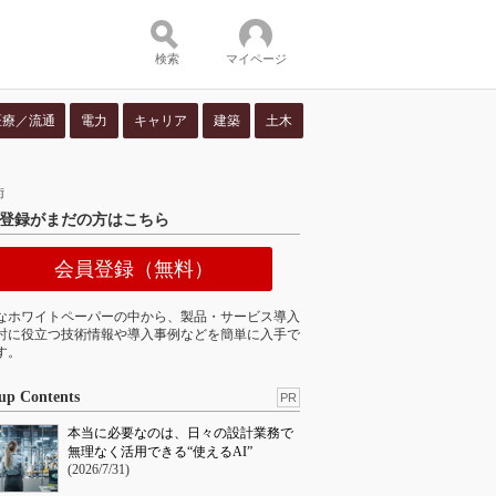
検索
マイページ
医療／流通
電力
キャリア
建築
土木
ツ：
術
登録がまだの方はこちら
会員登録（無料）
なホワイトペーパーの中から、製品・サービス導入
討に役立つ技術情報や導入事例などを簡単に入手で
す。
up Contents
PR
本当に必要なのは、日々の設計業務で
無理なく活用できる“使えるAI”
(2026/7/31)