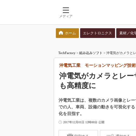
メディア
ホーム
エレクトロニクス
素材／化
検索語を入力してください
TechFactory
>
組み込みソフト
>
沖電気がカメラと
沖電気工業 モーションマッピング技術
沖電気がカメラとレー
も高精度に
沖電気工業は、複数のカメラ画像とレー
での人、車両、設備の動きを可視化する「
化を目指す。
2017年12月01日 12時00分 公開