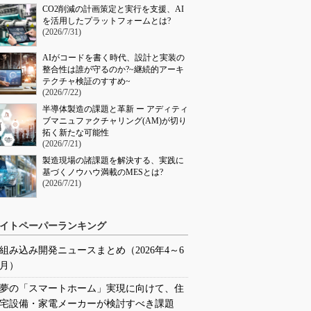
CO2削減の計画策定と実行を支援、AI
を活用したプラットフォームとは?
(2026/7/31)
AIがコードを書く時代、設計と実装の
整合性は誰が守るのか?~継続的アーキ
テクチャ検証のすすめ~
(2026/7/22)
半導体製造の課題と革新 ー アディティ
ブマニュファクチャリング(AM)が切り
拓く新たな可能性
(2026/7/21)
製造現場の諸課題を解決する、実践に
基づくノウハウ満載のMESとは?
(2026/7/21)
イトペーパーランキング
組み込み開発ニュースまとめ（2026年4～6
月）
夢の「スマートホーム」実現に向けて、住
宅設備・家電メーカーが検討すべき課題