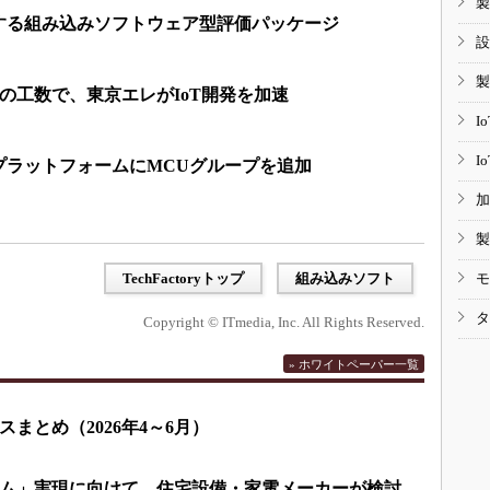
製
する組み込みソフトウェア型評価パッケージ
設
製
1の工数で、東京エレがIoT開発を加速
I
I
プラットフォームにMCUグループを追加
加
製
TechFactoryトップ
組み込みソフト
モ
タ
Copyright © ITmedia, Inc. All Rights Reserved.
» ホワイトペーパー一覧
まとめ（2026年4～6月）
ム」実現に向けて、住宅設備・家電メーカーが検討