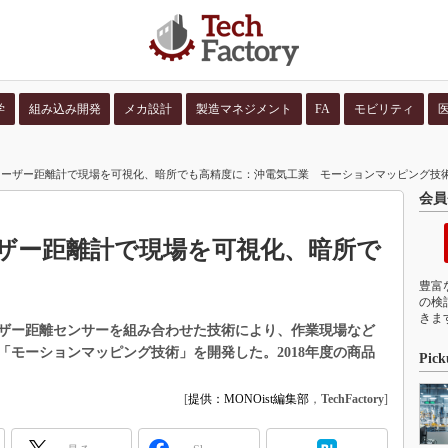
学
組み込み開発
メカ設計
製造マネジメント
FA
モビリティ
並び順：
コンテン
レーザー距離計で現場を可視化、暗所でも高精度に：沖電気工業 モーションマッピング技
会員
ザー距離計で現場を可視化、暗所で
豊富
の検
きま
ザー距離センサーを組み合わせた技術により、作業現場など
モーションマッピング技術」を開発した。2018年度の商品
Pick
[
提供：MONOist編集部
，
TechFactory
]