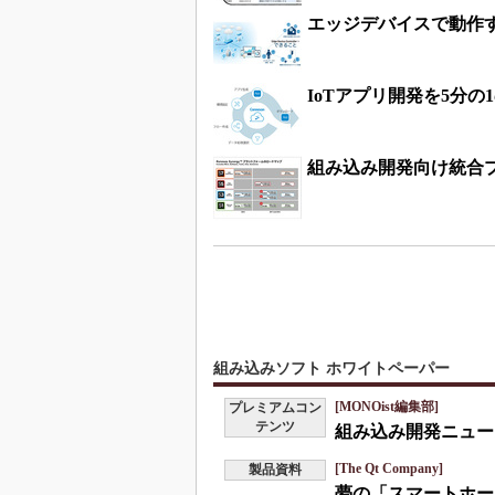
エッジデバイスで動作
IoTアプリ開発を5分の
組み込み開発向け統合
組み込みソフト ホワイトペーパー
[MONOist編集部]
プレミアムコン
テンツ
組み込み開発ニュース
[The Qt Company]
製品資料
夢の「スマートホー