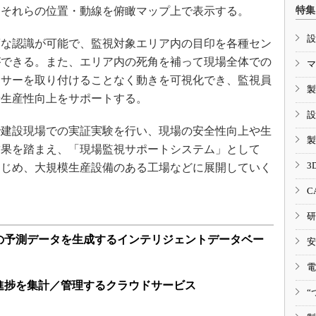
、それらの位置・動線を俯瞰マップ上で表示する。
特集
設
な認識が可能で、監視対象エリア内の目印を各種セン
ができる。また、エリア内の死角を補って現場全体での
マ
ンサーを取り付けることなく動きを可視化でき、監視員
製
や生産性向上をサポートする。
設
建設現場での実証実験を行い、現場の安全性向上や生
製
結果を踏まえ、「現場監視サポートシステム」として
3
をはじめ、大規模生産設備のある工場などに展開していく
C
研
の予測データを生成するインテリジェントデータベー
安
電
進捗を集計／管理するクラウドサービス
“