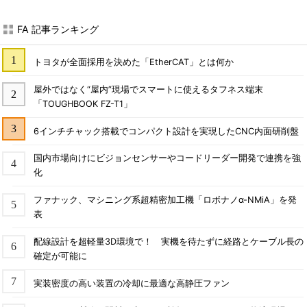
FA 記事ランキング
トヨタが全面採用を決めた「EtherCAT」とは何か
屋外ではなく“屋内”現場でスマートに使えるタフネス端末
「TOUGHBOOK FZ-T1」
6インチチャック搭載でコンパクト設計を実現したCNC内面研削盤
国内市場向けにビジョンセンサーやコードリーダー開発で連携を強
化
ファナック、マシニング系超精密加工機「ロボナノα-NMiA」を発
表
配線設計を超軽量3D環境で！ 実機を待たずに経路とケーブル長の
確定が可能に
実装密度の高い装置の冷却に最適な高静圧ファン