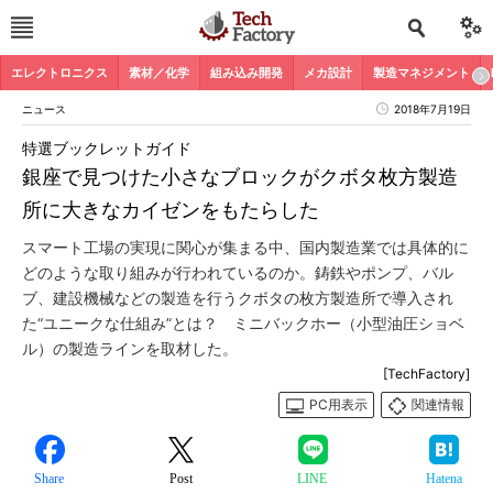
エレクトロニクス
素材／化学
組み込み開発
メカ設計
製造マネジメント
ニュース
2018年7月19日
特選ブックレットガイド
銀座で見つけた小さなブロックがクボタ枚方製造
所に大きなカイゼンをもたらした
スマート工場の実現に関心が集まる中、国内製造業では具体的に
どのような取り組みが行われているのか。鋳鉄やポンプ、バル
ブ、建設機械などの製造を行うクボタの枚方製造所で導入され
た“ユニークな仕組み”とは？ ミニバックホー（小型油圧ショベ
ル）の製造ラインを取材した。
[TechFactory]
PC用表示
関連情報
Share
Post
LINE
Hatena