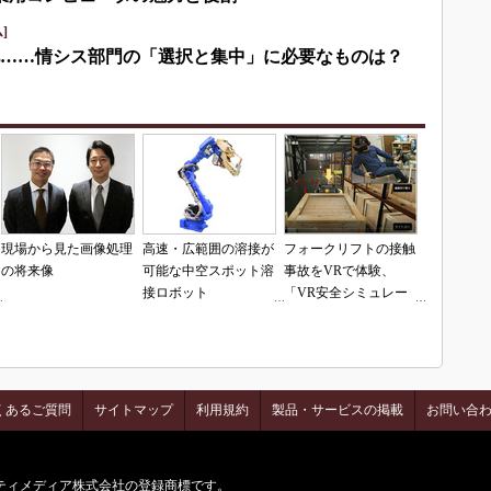
]
化……情シス部門の「選択と集中」に必要なものは？
現場から見た画像処理
高速・広範囲の溶接が
フォークリフトの接触
の将来像
可能な中空スポット溶
事故をVRで体験、
接ロボット
「VR安全シミュレー
「MOTOMAN-
タ」の販売開始
SP180H-110」
くあるご質問
サイトマップ
利用規約
製品・サービスの掲載
お問い合
はアイティメディア株式会社の登録商標です。