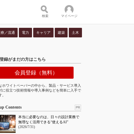
検索
マイページ
医療／流通
電力
キャリア
建築
土木
ツ：
登録がまだの方はこちら
会員登録（無料）
なホワイトペーパーの中から、製品・サービス導入
討に役立つ技術情報や導入事例などを簡単に入手で
す。
up Contents
PR
本当に必要なのは、日々の設計業務で
無理なく活用できる“使えるAI”
(2026/7/31)