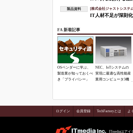
[株式会社ジャストシステム
製品資料
IT人材不足が深刻
FA 新着記事
OSベンダーに学ぶ、
NEC、IoTシステムの
製造業が知っておくべ
実現に最適な高性能産
き「プライバシー」
業用コンピュータ3機
種を発表
ログイン
会員登録
TechFactoryとは
よ
ITmedia