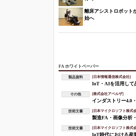
離床アシストロボットがI
始へ
FA ホワイトペーパー
[日本情報通信株式会社]
製品資料
IoT・AIを活用
[株式会社アペルザ]
その他
インダストリー4.0
[日本マイクロソフト株式会
技術文書
製造FA・画像分析
[日本マイクロソフト株式会
技術文書
IoT時代における