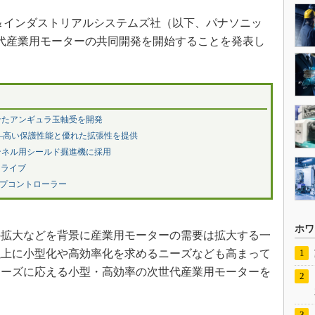
＆インダストリアルシステムズ社（以下、パナソニッ
次世代産業用モーターの共同開発を開始することを発表し
せたアンギュラ玉軸受を開発
ース――高い保護性能と優れた拡張性を提供
ンネル用シールド掘進機に採用
ドライブ
イプコントローラー
ホワ
拡大などを背景に産業用モーターの需要は拡大する一
以上に小型化や高効率化を求めるニーズなども高まって
ニーズに応える小型・高効率の次世代産業用モーターを