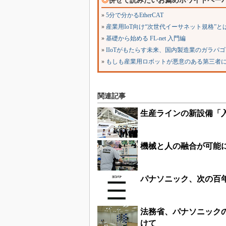
◎
併せて読みたいお薦めホワイトペー
»
5分で分かるEtherCAT
»
産業用IoT向け“次世代イーサネット規格”と
»
基礎から始める FL-net 入門編
»
IIoTがもたらす未来、国内製造業のガラパ
»
もしも産業用ロボットが悪意のある第三者
関連記事
生産ラインの新設備「
機械と人の融合が可能に
パナソニック、次の百
法務省、パナソニック
けて