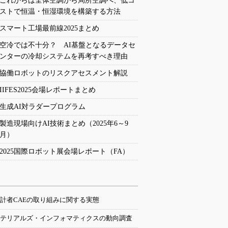
これからは全体空調から局所空調へ、低コ
ストで恒温・恒湿環境を構築する方法
スマート工場最前線2025まとめ
空冷では不十分？ AI基盤となるデータセ
ンターの冷却システムを再考すべき理由
協働ロボットのリスクアセスメント解説
IIFES2025会場レポートまとめ
生成AI対ラダープログラム
製造現場向けAI技術まとめ（2025年6～9
月）
2025国際ロボット展会場レポート（FA）
計者CAEの取り組みに関する実態
テリアルズ・インフォマティクスの動向調査