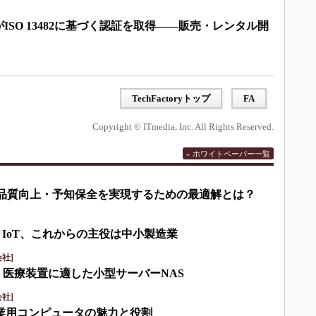
SO 13482に基づく認証を取得――販売・レンタル開
TechFactoryトップ
FA
Copyright © ITmedia, Inc. All Rights Reserved.
» ホワイトペーパー一覧
して品質向上・予知保全を実現するための最適解とは？
・IoT、これからの主役は中小製造業
社]
・医療装置に適した小型サーバーNAS
社]
産業用コンピュータの魅力と役割