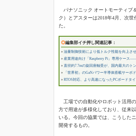
パナソニック オートモーティブ
ク）とアスターは2018年4月、
た。
◎
編集部イチ押し関連記事：
»
油量制御技術により低トルク性能を向上さ
»
産業用途向け「Raspberry Pi」専用ケ
»
直径約7.7mの旋回座軸受が、国内最大のト
»
「世界初」のGaNパワー半導体搭載サーボ
»
RTOS対応、より高速になったPCボードタ
工場での自動化やロボット活用の
方で用途が多様化しており、従来
いる。今回の協業では、こうした
開発するもの。