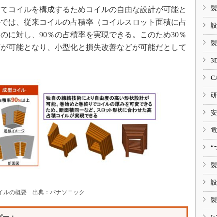
製
てコイルを構成するためコイルの自由な設計が可能と
ルでは、従来コイルの占積率（コイルスロット面積に占
設
のに対し、90％の占積率を実現できる。このため30％
製
どが可能となり、小型化と損失改善などが可能だとして
3
C
研
安
電
“
製
設
イルの概要 出典：パナソニック
製