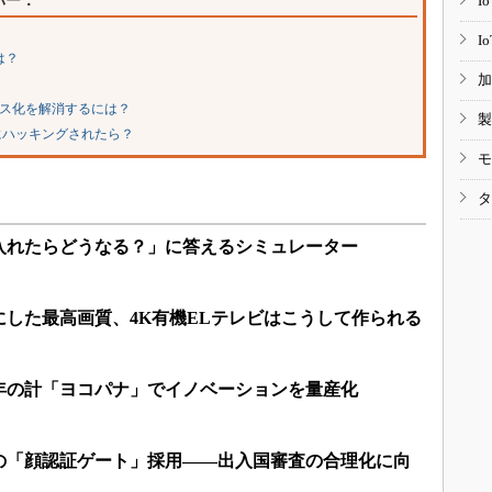
パー：
I
I
は？
加
ゴス化を解消するには？
製
にハッキングされたら？
モ
タ
入れたらどうなる？」に答えるシミュレーター
した最高画質、4K有機ELテレビはこうして作られる
年の計「ヨコパナ」でイノベーションを量産化
の「顔認証ゲート」採用――出入国審査の合理化に向