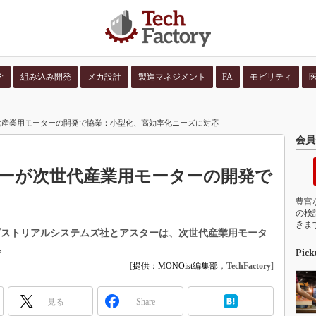
学
組み込み開発
メカ設計
製造マネジメント
FA
モビリティ
並び順：
コンテン
代産業用モーターの開発で協業：小型化、高効率化ニーズに対応
会員
ーが次世代産業用モーターの開発で
豊富
の検
きま
ダストリアルシステムズ社とアスターは、次世代産業用モータ
。
Pick
[
提供：MONOist編集部
，
TechFactory
]
見る
Share