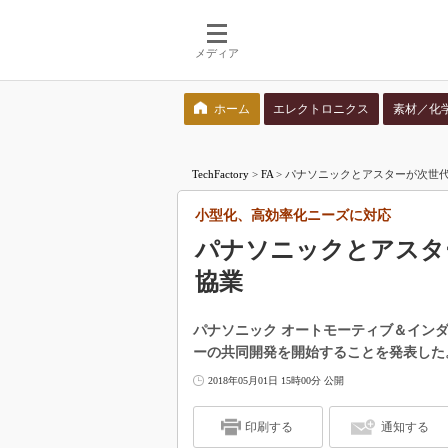
メディア
ホーム
エレクトロニクス
素材／化
検索語を入力してください
TechFactory
>
FA
>
パナソニックとアスターが次世
小型化、高効率化ニーズに対応
パナソニックとアスタ
協業
パナソニック オートモーティブ＆イン
ーの共同開発を開始することを発表した
2018年05月01日 15時00分 公開
印刷する
通知する