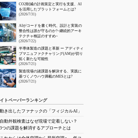
CO2削減の計画策定と実行を支援、AI
を活用したプラットフォームとは?
(2026/7/31)
AIがコードを書く時代、設計と実装の
整合性は誰が守るのか?~継続的アーキ
テクチャ検証のすすめ~
(2026/7/22)
半導体製造の課題と革新 ー アディティ
ブマニュファクチャリング(AM)が切り
拓く新たな可能性
(2026/7/21)
製造現場の諸課題を解決する、実践に
基づくノウハウ満載のMESとは?
(2026/7/21)
イトペーパーランキング
動き出したファナックの「フィジカルAI」
自動外観検査はなぜ現場で定着しない？
3つの課題を解消するアプローチとは