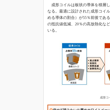
成形コイルは板状の導体を積層し
なる。最適に設計された成形コイ
める導体の割合）が55％前後である
の抵抗値低減、20％の高放熱化な
いる。
成形コ