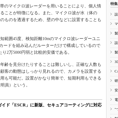
特集
z帯のマイクロ波レーダーを用いることにより、個人情
きることが特徴になる。また、マイクロ波が水（体の
設
外のものを透過するため、壁の中などに設置することも
マ
製
範囲45度、検知距離10mのマイクロ波レーダーユニ
設
Mカードを組み込んだルーターだけで構成しているので
り2万5000円弱と比較的安価である。
製
3
年齢を見分けたりすることは難しいし、正確な人数も
、顧客の動態はしっかり見れるので、カメラを設置する
C
利用も可能だ。設置がかなり簡単で、短期利用もできる
研
説明員）という。
安
電
イド「ESCR」に新版、セキュアコーティングに対応
“