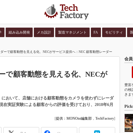
学
組み込み開発
メカ設計
製造マネジメント
FA
モビリティ
並び順：
コンテン
ダーで顧客動態を見える化、NECがサービス提供へ：NEC 顧客動態レーダー
会員
ーで顧客動態を見える化、NECが
豊富
の検
きま
018」において、店舗における顧客動態をカメラを使わずにレーダ
在実証実験による顧客からの評価を受けており、2018年6月
Pick
[
提供：MONOist編集部
，
TechFactory
]