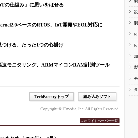
製
oTの仕組み」に思いをはせる
設
製
Kernel2.0ベースのRTOS、IoT開発やEOL対応に
I
見つける、たった1つの心掛け
I
加
高速モニタリング、ARMマイコンRAM計測ツール
製
モ
タ
TechFactoryトップ
組み込みソフト
Copyright © ITmedia, Inc. All Rights Reserved.
» ホワイトペーパー一覧