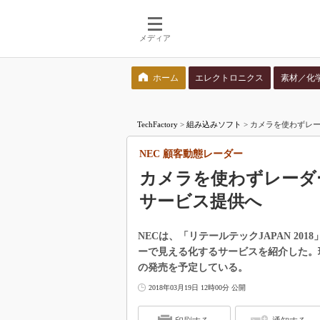
メディア
ホーム
エレクトロニクス
素材／化
検索語を入力してください
TechFactory
>
組み込みソフト
>
カメラを使わずレー
NEC 顧客動態レーダー
カメラを使わずレーダ
サービス提供へ
NECは、「リテールテックJAPAN 2
ーで見える化するサービスを紹介した。現
の発売を予定している。
2018年03月19日 12時00分 公開