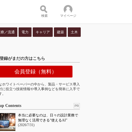
検索
マイページ
医療／流通
電力
キャリア
建築
土木
ツ：
登録がまだの方はこちら
会員登録（無料）
なホワイトペーパーの中から、製品・サービス導入
討に役立つ技術情報や導入事例などを簡単に入手で
す。
up Contents
PR
本当に必要なのは、日々の設計業務で
無理なく活用できる“使えるAI”
(2026/7/31)