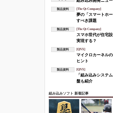
組み込み開発ニュース
[The Qt Company]
製品資料
夢の「スマートホー
すべき課題
[The Qt Company]
製品資料
スマホ世代が住宅設
実現する？
[QNX]
製品資料
マイクロカーネルの
ヒント
[QNX]
製品資料
「組み込みシステム
盤も紹介
組み込みソフト 新着記事