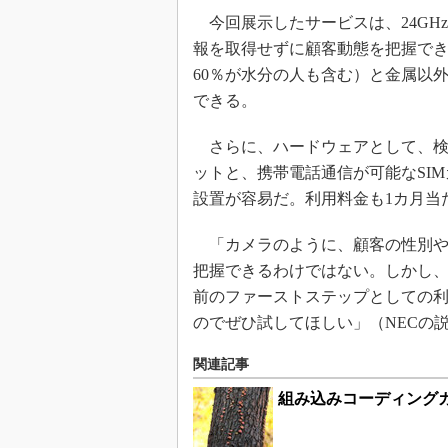
今回展示したサービスは、24GH
報を取得せずに顧客動態を把握で
60％が水分の人も含む）と金属以
できる。
さらに、ハードウェアとして、検知
ットと、携帯電話通信が可能なSI
設置が容易だ。利用料金も1カ月当た
「カメラのように、顧客の性別や
把握できるわけではない。しかし
前のファーストステップとしての
のでぜひ試してほしい」（NECの
関連記事
組み込みコーディングガ