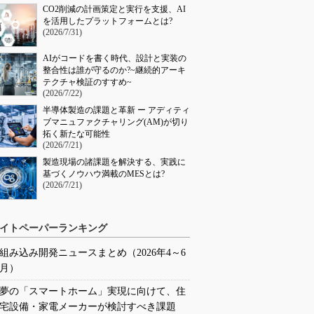
CO2削減の計画策定と実行を支援、AI
を活用したプラットフォームとは?
(2026/7/31)
AIがコードを書く時代、設計と実装の
整合性は誰が守るのか?~継続的アーキ
テクチャ検証のすすめ~
(2026/7/22)
半導体製造の課題と革新 ー アディティ
ブマニュファクチャリング(AM)が切り
拓く新たな可能性
(2026/7/21)
製造現場の諸課題を解決する、実践に
基づくノウハウ満載のMESとは?
(2026/7/21)
イトペーパーランキング
組み込み開発ニュースまとめ（2026年4～6
月）
夢の「スマートホーム」実現に向けて、住
宅設備・家電メーカーが検討すべき課題