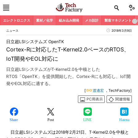
エレクトロニクス
素材／化学
組み込み開発
メカ設計
製造マネジメント
ニュース
2018年3月9日
日立超LSIシステムズ OpenTK
Cortex-Rに対応したT-Kernel2.0ベースのRTOS、
IoT開発やEOL対応に
日立超LSIシステムズがT-Kernel2.0を中核とした
RTOS「OpenTK」を提供開始した。Cortex-Rにも対応し、IoT開
発やEOL対応に適する。
[
渡邊宏
，TechFactory]
PC用表示
関連情報
Share
Post
LINE
Hatena
日立超LSIシステムズは2018年2月21日、T-Kernel2.0を中核と