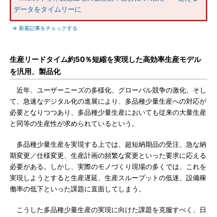
データをタイムリーに
⇒ 新着記事をチェックする
生産リードタイム約50％短縮を実現した高効率生産モデル
を汎用、製品化
近年、ユーザーニーズの多様化、グローバル競争の激化、そし
て、急速なデジタル化の進展により、多品種少量生産への対応が
必要となりつつあり、多品種少量生産においても従来の大量生産
と同等の生産性が求められているという。
多品種少量生産を実現する上では、超短納期品の受注、急な納
期変更／仕様変更、生産計画の頻繁な変更といった要求に応える
必要がある。しかし、実際のモノづくり現場の多くでは、これを
実現しようとすると生産遅延、生産スループットの低迷、設備稼
働率の低下といった課題に直面してしまう。
こうした多品種少量生産の実現に向けた課題を克服すべく、日