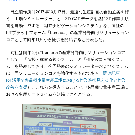
日立製作所は2017年10月17日、最適な生産計画の自動立案を行
う「工場シミュレーター」と、3D CADデータを基に3D作業手順
書を自動生成する「組立ナビゲーションシステム」を、同社の
IoTプラットフォーム「Lumada」の産業分野向けソリューション
コアとして同年11月から提供を開始すると発表した。
同社は同年5月にLumadaの産業分野向けソリューションコア
として、「進捗・稼働監視システム」と「作業改善支援システ
ム」を発表しており、今回発表のシミュレーターおよびシステム
は、同ソリューションコアを強化するものである（
関連記事：
IoT活用で多品種少量生産工場における作業進捗見える化と作業
改善を支援
）。これらを導入することで、多品種少量生産工場に
おける生産リードタイムを短縮できるとする。