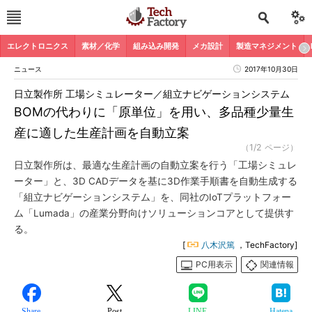
エレクトロニクス
素材／化学
組み込み開発
メカ設計
製造マネジメント
ニュース
2017年10月30日
日立製作所 工場シミュレーター／組立ナビゲーションシステム
BOMの代わりに「原単位」を用い、多品種少量生
産に適した生産計画を自動立案
（1/2 ページ）
日立製作所は、最適な生産計画の自動立案を行う「工場シミュレ
ーター」と、3D CADデータを基に3D作業手順書を自動生成する
「組立ナビゲーションシステム」を、同社のIoTプラットフォー
ム「Lumada」の産業分野向けソリューションコアとして提供す
る。
[
八木沢篤
，TechFactory]
PC用表示
関連情報
Share
Post
LINE
Hatena