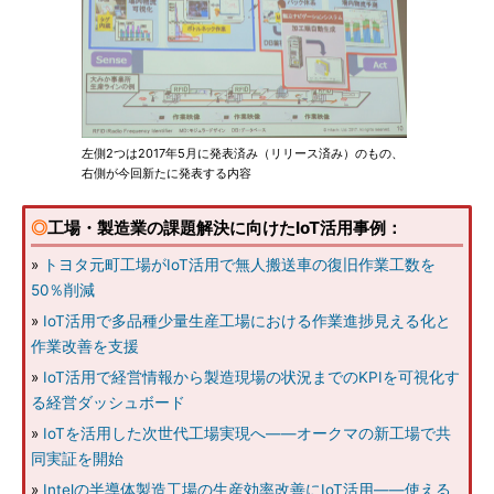
左側2つは2017年5月に発表済み（リリース済み）のもの、
右側が今回新たに発表する内容
◎
工場・製造業の課題解決に向けたIoT活用事例：
»
トヨタ元町工場がIoT活用で無人搬送車の復旧作業工数を
50％削減
»
IoT活用で多品種少量生産工場における作業進捗見える化と
作業改善を支援
»
IoT活用で経営情報から製造現場の状況までのKPIを可視化す
る経営ダッシュボード
»
IoTを活用した次世代工場実現へ――オークマの新工場で共
同実証を開始
»
Intelの半導体製造工場の生産効率改善にIoT活用――使える