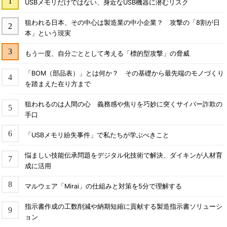
USBメモリだけではない、身近なUSB機器に潜むリスク
狙われる日本、その中心は製造業の中小企業？ 攻撃の「8割が日
本」という現実
もう一度、自分ごととして考える「標的型攻撃」の脅威
「BOM（部品表）」とは何か？ その基礎から最先端のモノづくり
を踏まえた在り方まで
狙われるのは人間の心 義務感や焦りを巧妙に突くサイバー詐欺の
手口
「USBメモリ紛失事件」で私たちが学ぶべきこと
悩ましい技能伝承問題をデジタル化技術で解決、ダイキンが人材育
成に活用
マルウェア「Mirai」の仕組みと対策を5分で理解する
指示書作成の工数削減や納期短縮に貢献する製造指示書ソリューシ
ョン