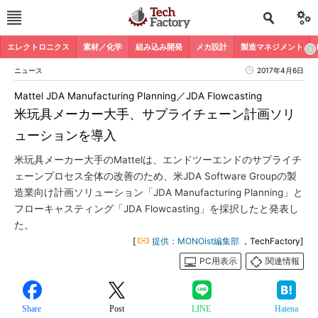
エレクトロニクス
素材／化学
組み込み開発
メカ設計
製造マネジメント
ニュース
2017年4月6日
Mattel JDA Manufacturing Planning／JDA Flowcasting
米玩具メーカー大手、サプライチェーン計画ソリ
ューションを導入
米玩具メーカー大手のMattelは、エンドツーエンドのサプライチ
ェーンプロセス全体の改善のため、米JDA Software Groupの製
造業向け計画ソリューション「JDA Manufacturing Planning」と
フローキャスティング「JDA Flowcasting」を採択したと発表し
た。
[
提供：MONOist編集部
，TechFactory]
PC用表示
関連情報
Share
Post
LINE
Hatena