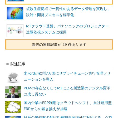
複数生産拠点で一貫性のあるデータ管理を実現し、
設計・開発プロセスを標準化
IoTクラウド基盤、パナソニックのプロジェクター
遠隔監視システムに採用
過去の連載記事が 29 件あります
関連記事
米Fordが欧州7カ国にサプライチェーン実行管理ソリ
ューションを導入
PLMの存在なくしてIoTによる製造業のデジタル変革
は成し得ない
国内企業のERP利用はクラウドへシフト、自社運用型
ERPからの置き換えが加速
日系企業特有の配賦や棚卸資産評価に対応する、グロ