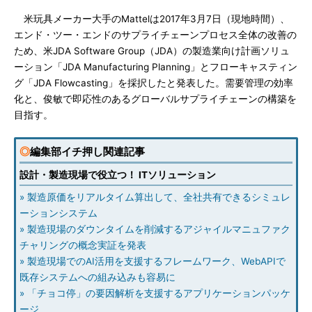
米玩具メーカー大手のMattelは2017年3月7日（現地時間）、
エンド・ツー・エンドのサプライチェーンプロセス全体の改善の
ため、米JDA Software Group（JDA）の製造業向け計画ソリュ
ーション「JDA Manufacturing Planning」とフローキャスティン
グ「JDA Flowcasting」を採択したと発表した。需要管理の効率
化と、俊敏で即応性のあるグローバルサプライチェーンの構築を
目指す。
◎
編集部イチ押し関連記事
設計・製造現場で役立つ！ ITソリューション
» 製造原価をリアルタイム算出して、全社共有できるシミュレ
ーションシステム
» 製造現場のダウンタイムを削減するアジャイルマニュファク
チャリングの概念実証を発表
» 製造現場でのAI活用を支援するフレームワーク、WebAPIで
既存システムへの組み込みも容易に
» 「チョコ停」の要因解析を支援するアプリケーションパッケ
ージ