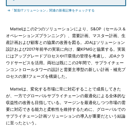
⇒「製造ITソリューション」関連の新着記事をチェックする
Mattelはこの2つのソリューションにより、S&OP（セールス＆
オペレーションズプランニング）、需要計画、マスター計画、生
産計画および顧客との協業の改善を図る。JDAはソリューション
設計および2017年前半の実装に向け、蘭KPMGと協業する。実装
にはアップグレードプロセスやIT環境の管理を考慮し、JDAクラ
ウドサービスを活用。両社は既にこの2年間で、サプライチェー
ンコントロールタワーの設計と需要主導型の新しい計画・補充プ
ロセスの第1フェーズを構築した。
Mattelは、変化する市場に常に対応することで成長してきた
が、一方でグローバルサプライチェーンの最適化による全体的な
収益性の改善も目指している。マージンを最適化しつつ市場の需
要に対応できる能力と柔軟性を維持するために、グローバルでの
サプライチェーン計画ソリューションの導入が重要だという結論
に至ったという。