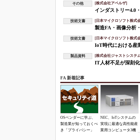
[株式会社アペルザ]
その他
インダストリー4.0
[日本マイクロソフト株式会
技術文書
製造FA・画像分析
[日本マイクロソフト株式会
技術文書
IoT時代における
[株式会社ジャストシステム
製品資料
IT人材不足が深刻
FA 新着記事
OSベンダーに学ぶ、
NEC、IoTシステムの
製造業が知っておくべ
実現に最適な高性能産
き「プライバシー」
業用コンピュータ3機
種を発表