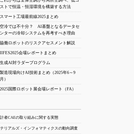
これからは全体空調から局所空調へ、低コ
ストで恒温・恒湿環境を構築する方法
スマート工場最前線2025まとめ
空冷では不十分？ AI基盤となるデータセ
ンターの冷却システムを再考すべき理由
協働ロボットのリスクアセスメント解説
IIFES2025会場レポートまとめ
生成AI対ラダープログラム
製造現場向けAI技術まとめ（2025年6～9
月）
2025国際ロボット展会場レポート（FA）
計者CAEの取り組みに関する実態
テリアルズ・インフォマティクスの動向調査