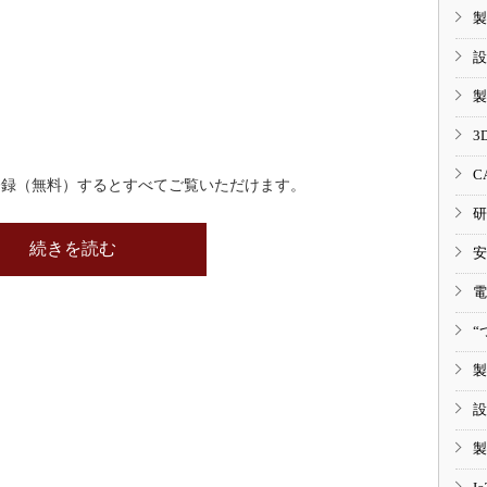
製
設
製
3
C
登録（無料）するとすべてご覧いただけます。
研
続きを読む
安
電
“
製
設
製