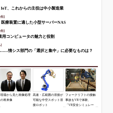
・IoT、これからの主役は中小製造業
社]
・医療装置に適した小型サーバーNAS
社]
産業用コンピュータの魅力と役割
]
化……情シス部門の「選択と集中」に必要なものは？
現場から見た画像処理
高速・広範囲の溶接が
フォークリフトの接触
の将来像
可能な中空スポット溶
事故をVRで体験、
接ロボット
「VR安全シミュレー
「MOTOMAN-
タ」の販売開始