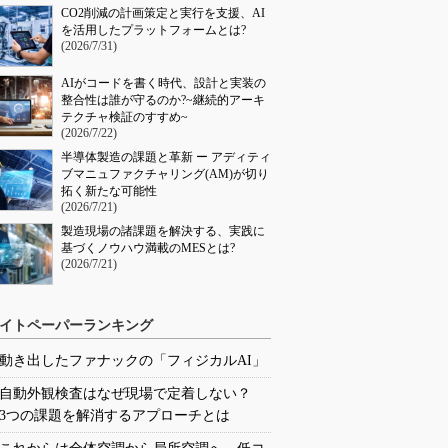
CO2削減の計画策定と実行を支援、AI
を活用したプラットフォームとは?
(2026/7/31)
AIがコードを書く時代、設計と実装の
整合性は誰が守るのか?~継続的アーキ
テクチャ検証のすすめ~
(2026/7/22)
半導体製造の課題と革新 ー アディティ
ブマニュファクチャリング(AM)が切り
拓く新たな可能性
(2026/7/21)
製造現場の諸課題を解決する、実践に
基づくノウハウ満載のMESとは?
(2026/7/21)
イトペーパーランキング
動き出したファナックの「フィジカルAI」
自動外観検査はなぜ現場で定着しない？
3つの課題を解消するアプローチとは