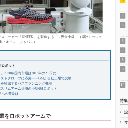
アスニーカー「UNEEK」を製造する「世界最小級」（同社）のシュ
典：キーン・ジャパン）
用ロボット
020年国内市場は2015年の2.3倍に
シストグローブに応用――GMが自社工場で試験
担を軽減するパスプランニング機能
式スリムアーム採用の小型6軸ロボット
界への普及は
特集
設
業をロボットアームで
マ