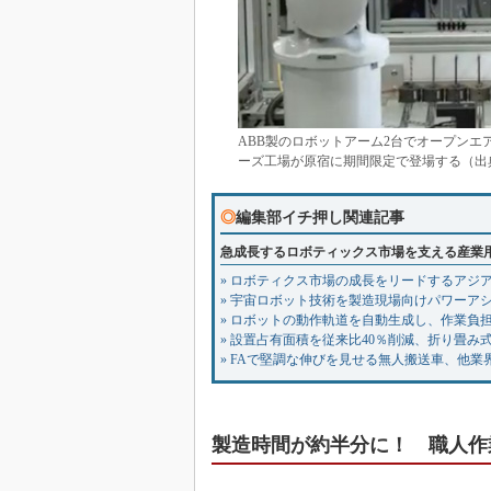
ABB製のロボットアーム2台でオープンエ
ーズ工場が原宿に期間限定で登場する（出
◎
編集部イチ押し関連記事
急成長するロボティックス市場を支える産業
» ロボティクス市場の成長をリードするアジア、2
» 宇宙ロボット技術を製造現場向けパワーア
» ロボットの動作軌道を自動生成し、作業負
» 設置占有面積を従来比40％削減、折り畳み
» FAで堅調な伸びを見せる無人搬送車、他業
製造時間が約半分に！ 職人作