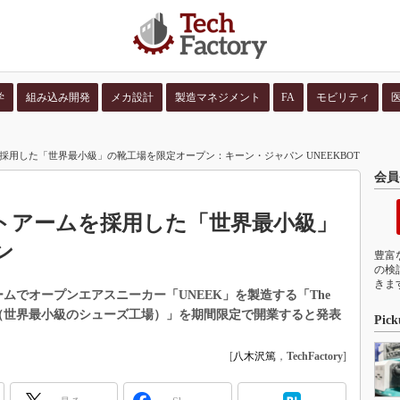
学
組み込み開発
メカ設計
製造マネジメント
FA
モビリティ
並び順：
コンテン
を採用した「世界最小級」の靴工場を限定オープン：キーン・ジャパン UNEEKBOT
会員
ットアームを採用した「世界最小級」
ン
豊富
の検
きま
ムでオープンエアスニーカー「UNEEK」を製造する「The
ory of KEEN（世界最小級のシューズ工場）」を期間限定で開業すると発表
Pick
[
八木沢篤
，
TechFactory
]