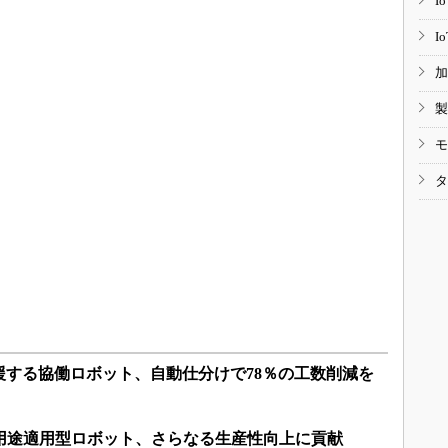
I
I
加
製
モ
タ
援する協働ロボット、自動仕分けで78％の工数削減を
多用途適用型ロボット、さらなる生産性向上に貢献