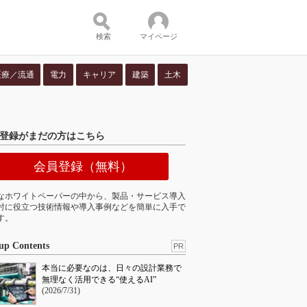
検索
マイページ
医療／流通
電力
キャリア
建築
土木
ツ：
登録がまだの方はこちら
会員登録（無料）
なホワイトペーパーの中から、製品・サービス導入
討に役立つ技術情報や導入事例などを簡単に入手で
す。
up Contents
PR
本当に必要なのは、日々の設計業務で
無理なく活用できる“使えるAI”
(2026/7/31)