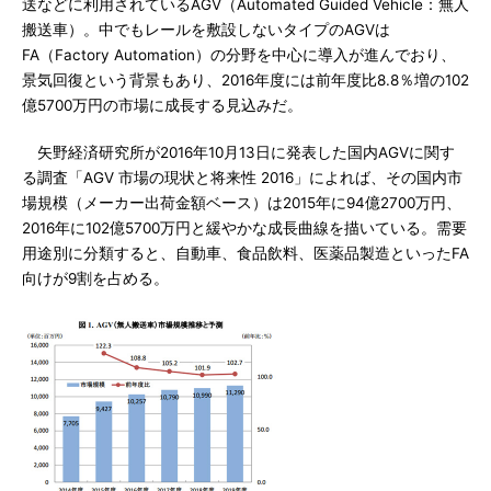
送などに利用されているAGV（Automated Guided Vehicle：無人
搬送車）。中でもレールを敷設しないタイプのAGVは
FA（Factory Automation）の分野を中心に導入が進んでおり、
景気回復という背景もあり、2016年度には前年度比8.8％増の102
億5700万円の市場に成長する見込みだ。
矢野経済研究所が2016年10月13日に発表した国内AGVに関す
る調査「AGV 市場の現状と将来性 2016」によれば、その国内市
場規模（メーカー出荷金額ベース）は2015年に94億2700万円、
2016年に102億5700万円と緩やかな成長曲線を描いている。需要
用途別に分類すると、自動車、食品飲料、医薬品製造といったFA
向けが9割を占める。