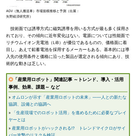
AGV（無人搬送車）市場規模推移と予測（出展：
矢野経済研究所）
技術面では誘導方式に磁気誘導を用いる方式が最も多く採用さ
れており、その傾向に近年変化はない。電源については性能面で
リチウムイオン充電池（LiB）が優位であるものの、価格面に着
目し、あえて鉛蓄電池を採用するメーカーもある。基本的には導
入先の使用条件と価格に沿った製品が選定される傾向にあり、技
術的な動きは乏しい。
◎
「産業用ロボット」関連記事 ～トレンド、導入・活用
事例、効果、課題～ など
»
オムロンが示す「産業用ロボットの未来」――人との新たな
協調、設備との協調へ
»
「生産現場でのロボット活用」を進めるために必要なプレイ
ヤーとは
»
産業用ロボットがハックされる!? トレンドマイクロがサイ
バー攻撃のリスクを検証