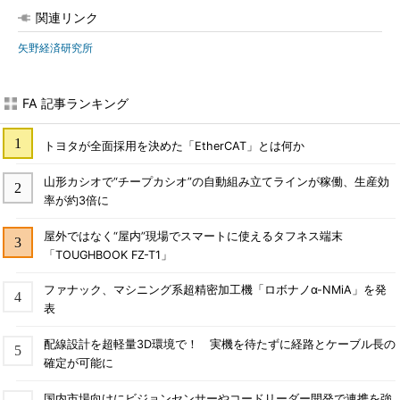
関連リンク
矢野経済研究所
FA 記事ランキング
トヨタが全面採用を決めた「EtherCAT」とは何か
山形カシオで“チープカシオ”の自動組み立てラインが稼働、生産効
率が約3倍に
屋外ではなく“屋内”現場でスマートに使えるタフネス端末
「TOUGHBOOK FZ-T1」
ファナック、マシニング系超精密加工機「ロボナノα-NMiA」を発
表
配線設計を超軽量3D環境で！ 実機を待たずに経路とケーブル長の
確定が可能に
国内市場向けにビジョンセンサーやコードリーダー開発で連携を強