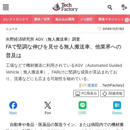
エレクトロニクス
素材／化学
組み込み開発
メカ設計
製造マネジメント
ニュース
2016年10月19日
矢野経済研究所 AGV（無人搬送車）調査
FAで堅調な伸びを見せる無人搬送車、他業界への
普及は
工場などで機材搬送に利用されているAGV（Automated Guided
Vehicle：無人搬送車）。FA向けに堅調な成長が見込まれてお
り、流通などにも広まる可能性を秘めている。
[
渡邊宏
，TechFactory]
PC用表示
関連情報
Share
Post
LINE
Hatena
自動車や食品・医薬品の製造ライン、または病院内での機材搬