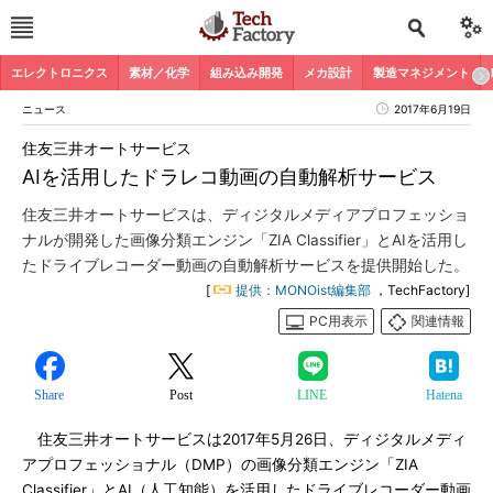
エレクトロニクス
素材／化学
組み込み開発
メカ設計
製造マネジメント
ニュース
2017年6月19日
住友三井オートサービス
AIを活用したドラレコ動画の自動解析サービス
住友三井オートサービスは、ディジタルメディアプロフェッショ
ナルが開発した画像分類エンジン「ZIA Classifier」とAIを活用し
たドライブレコーダー動画の自動解析サービスを提供開始した。
[
提供：MONOist編集部
，TechFactory]
PC用表示
関連情報
Share
Post
LINE
Hatena
住友三井オートサービスは2017年5月26日、ディジタルメディ
アプロフェッショナル（DMP）の画像分類エンジン「ZIA
Classifier」とAI（人工知能）を活用したドライブレコーダー動画