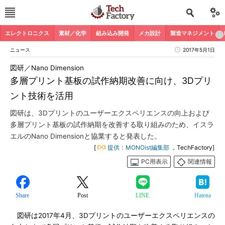
エレクトロニクス
素材／化学
組み込み開発
メカ設計
製造マネジメント
ニュース
2017年5月1日
図研／Nano Dimension
多層プリント基板の試作納期改善に向け、3Dプリ
ント技術を活用
図研は、3Dプリントのユーザーエクスペリエンスの向上および
多層プリント基板の試作納期を改善する取り組みのため、イスラ
エルのNano Dimensionと協業すると発表した。
[
提供：MONOist編集部
，TechFactory]
PC用表示
関連情報
Share
Post
LINE
Hatena
図研は2017年4月、3Dプリントのユーザーエクスペリエンスの