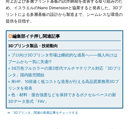
向上および多層プリント基板の試作納期を改善する取り組みのた
め、イスラエルのNano Dimensionと協業すると発表した。3Dプ
リントによる多層基板の設計から製造まで、シームレスな環境の
提供を目指す。
◎
編集部イチ押し関連記事
3Dプリンタ製品・技術動向
» プロ向け3Dプリンタ市場は継続的な成長へ――個人向けは
ブームから一気に失速!?
» 36万色フルカラーの第3世代マルチマテリアル対応「3Dプリ
ンタ」国内販売開始
» 米HP、10倍速く低コストな造形が行える高品質業務用3Dプ
リンタを発表
» 色・材料・接合強度などを保持できるボクセルベースの新
3Dデータ形式「FAV」
⇒「3Dプリンタ」関連の新着記事をチェックする