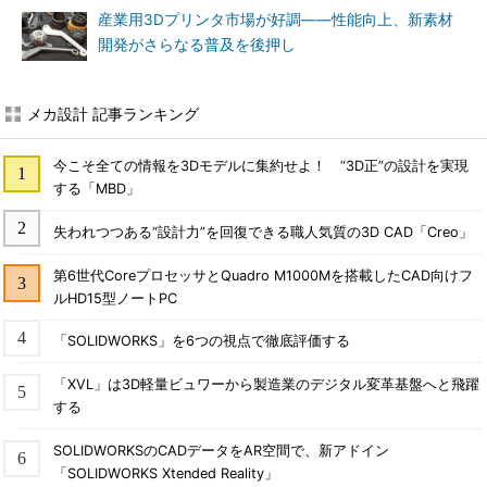
産業用3Dプリンタ市場が好調――性能向上、新素材
開発がさらなる普及を後押し
メカ設計 記事ランキング
今こそ全ての情報を3Dモデルに集約せよ！ “3D正”の設計を実現
する「MBD」
失われつつある“設計力”を回復できる職人気質の3D CAD「Creo」
第6世代CoreプロセッサとQuadro M1000Mを搭載したCAD向けフ
ルHD15型ノートPC
「SOLIDWORKS」を6つの視点で徹底評価する
「XVL」は3D軽量ビュワーから製造業のデジタル変革基盤へと飛躍
する
SOLIDWORKSのCADデータをAR空間で、新アドイン
「SOLIDWORKS Xtended Reality」