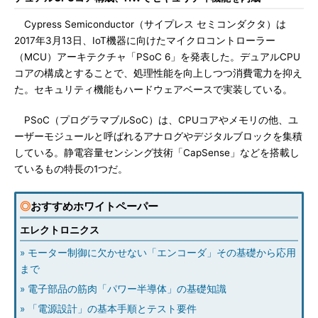
Cypress Semiconductor（サイプレス セミコンダクタ）は
2017年3月13日、IoT機器に向けたマイクロコントローラー
（MCU）アーキテクチャ「PSoC 6」を発表した。デュアルCPU
コアの構成とすることで、処理性能を向上しつつ消費電力を抑え
た。セキュリティ機能もハードウェアベースで実装している。
PSoC（プログラマブルSoC）は、CPUコアやメモリの他、ユ
ーザーモジュールと呼ばれるアナログやデジタルブロックを集積
している。静電容量センシング技術「CapSense」などを搭載し
ているもの特長の1つだ。
◎
おすすめホワイトペーパー
エレクトロニクス
» モーター制御に欠かせない「エンコーダ」その基礎から応用
まで
» 電子部品の筋肉「パワー半導体」の基礎知識
» 「電源設計」の基本手順とテスト要件