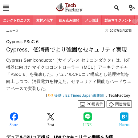
エレクトロニクス
素材／化学
組み込み開発
メカ設計
製造マネジメント
ニュース
2017年3月27日
Cypress PSoC 6
Cypress、低消費でより強固なセキュリティ実現
Cypress Semiconductor（サイプレス セミコンダクタ）は、IoT
機器に向けたマイクロコントローラー（MCU）アーキテクチャ
「PSoC 6」を発表した。デュアルCPUコア構成とし処理性能を
向上しつつ、消費電力を抑えた。セキュリティ機能もハードウェ
アベースで実装した。
[
提供：EE Times Japan編集部
，TechFactory]
PC用表示
関連情報
Share
Post
LINE
Hatena
デュアルCPUコア構成、HWでセキュリティ機能を内蔵