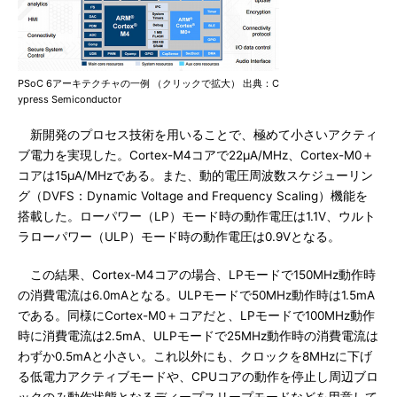
PSoC 6アーキテクチャの一例 （クリックで拡大） 出典：C
ypress Semiconductor
新開発のプロセス技術を用いることで、極めて小さいアクティ
ブ電力を実現した。Cortex-M4コアで22μA/MHz、Cortex-M0＋
コアは15μA/MHzである。また、動的電圧周波数スケジューリン
グ（DVFS：Dynamic Voltage and Frequency Scaling）機能を
搭載した。ローパワー（LP）モード時の動作電圧は1.1V、ウルト
ラローパワー（ULP）モード時の動作電圧は0.9Vとなる。
この結果、Cortex-M4コアの場合、LPモードで150MHz動作時
の消費電流は6.0mAとなる。ULPモードで50MHz動作時は1.5mA
である。同様にCortex-M0＋コアだと、LPモードで100MHz動作
時に消費電流は2.5mA、ULPモードで25MHz動作時の消費電流は
わずか0.5mAと小さい。これ以外にも、クロックを8MHzに下げ
る低電力アクティブモードや、CPUコアの動作を停止し周辺ブロ