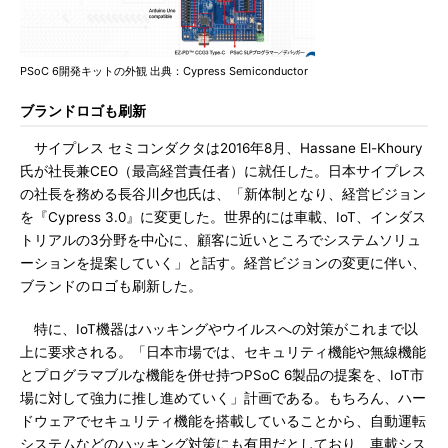
PSoC 6開発キットの外観 出典：Cypress Semiconductor
ブランドロゴも刷新
サイプレス セミコンダクタは2016年8月、Hassane El-Khoury
氏が社長兼CEO（最高経営責任者）に就任した。日本サイプレス
の社長を務める長谷川夕也氏は、「新体制となり、経営ビジョン
を『Cypress 3.0』に変更した。世界的には車載、IoT、インダス
トリアルの3分野を中心に、顧客に近いところでシステムソリュ
ーションを提案していく」と話す。経営ビジョンの変更に伴い、
ブランドのロゴも刷新した。
特に、IoT機器はハッキングやウイルスへの対策がこれまで以
上に要求される。「日本市場では、セキュリティ機能や無線機能
とプログラマブルな機能を併せ持つPSoC 6製品の提案を、IoT市
場に対して強力に推し進めていく」計画である。もちろん、ハー
ドウェアでセキュリティ機能を搭載していることから、自動運転
システムなどのハッキング対策にも有用だとしており、車載シス