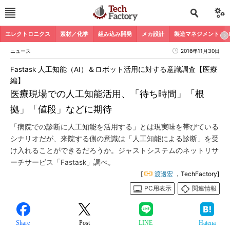
エレクトロニクス
素材／化学
組み込み開発
メカ設計
製造マネジメント
ニュース
2016年11月30日
Fastask 人工知能（AI）＆ロボット活用に対する意識調査【医療
編】
医療現場での人工知能活用、「待ち時間」「根
拠」「値段」などに期待
「病院での診断に人工知能を活用する」とは現実味を帯びている
シナリオだが、来院する側の意識は「人工知能による診断」を受
け入れることができるだろうか。ジャストシステムのネットリサ
ーチサービス「Fastask」調べ。
[
渡邊宏
，TechFactory]
PC用表示
関連情報
Share
Post
LINE
Hatena