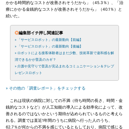
かかる時間的なコストが改善されそうだから」（45.3％）、「治
療にかかる金銭的なコストが改善されそうだから」（40.1％）と
続いた。
◎
編集部イチ押し関連記事
» 「サービスロボット」の最新動向【前編】
» 「サービスロボット」の最新動向【後編】
» ロボットによる接客体験者はまだ少数、技術革新で違和感を解
消できるかが普及のカギ？
» 介護や見守りで普及が見込まれるコミュニケーション＆テレプ
レゼンスロボット
» その他の「調査レポート」をチェックする
これは現状の病院に対しての不満（待ち時間の長さ、時間・金
銭的なコストなど）が人工知能の導入による効率化によって、改
善されるのではないかという期待が込められているものと考えら
れる。調査では直近1年間のうちに病院へ行った人のうち、
62.7％が何からの不満を感じているともしており、病院で感じる