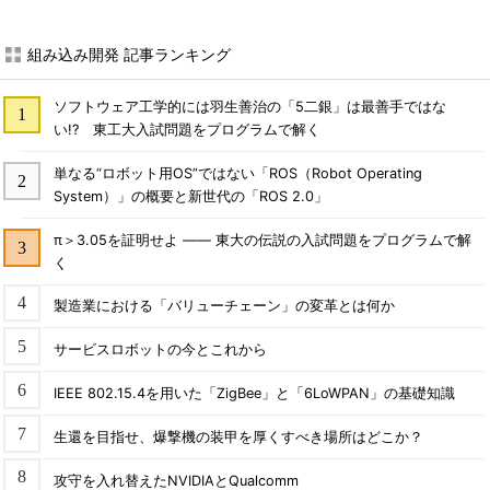
組み込み開発 記事ランキング
ソフトウェア工学的には羽生善治の「5二銀」は最善手ではな
い!? 東工大入試問題をプログラムで解く
単なる“ロボット用OS”ではない「ROS（Robot Operating
System）」の概要と新世代の「ROS 2.0」
π＞3.05を証明せよ ―― 東大の伝説の入試問題をプログラムで解
く
製造業における「バリューチェーン」の変革とは何か
サービスロボットの今とこれから
IEEE 802.15.4を用いた「ZigBee」と「6LoWPAN」の基礎知識
生還を目指せ、爆撃機の装甲を厚くすべき場所はどこか？
攻守を入れ替えたNVIDIAとQualcomm