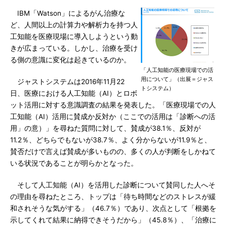
IBM「Watson」によるがん治療な
ど、人間以上の計算力や解析力を持つ人
工知能を医療現場に導入しようという動
きが広まっている。しかし、治療を受け
る側の意識に変化は起きているのか。
「人工知能の医療現場での活
用について」（出展＝ジャス
ジャストシステムは2016年11月22
トシステム）
日、医療における人工知能（AI）とロボ
ット活用に対する意識調査の結果を発表した。「医療現場での人
工知能（AI）活用に賛成か反対か（ここでの活用は「診断への活
用」の意）」を尋ねた質問に対して、賛成が38.1％、反対が
11.2％、どちらでもないが38.7％、よく分からないが11.9％と、
賛否だけで言えば賛成が多いものの、多くの人が判断をしかねて
いる状況であることが明らかとなった。
そして人工知能（AI）を活用した診断について賛同した人へそ
の理由を尋ねたところ、トップは「待ち時間などのストレスが緩
和されそうな気がする」（46.7％）であり、次点として「根拠を
示してくれて結果に納得できそうだから」（45.8％）、「治療に