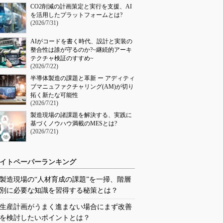
CO2削減の計画策定と実行を支援、AI
を活用したプラットフォームとは?
(2026/7/31)
AIがコードを書く時代、設計と実装の
整合性は誰が守るのか?~継続的アーキ
テクチャ検証のすすめ~
(2026/7/22)
半導体製造の課題と革新 ー アディティ
ブマニュファクチャリング(AM)が切り
拓く新たな可能性
(2026/7/21)
製造現場の諸課題を解決する、実践に
基づくノウハウ満載のMESとは?
(2026/7/21)
イトペーパーランキング
製造現場の“人材育成の課題”を一掃、階層
別に必要な知識を習得する秘策とは？
生産計画がうまく進まない場合にまず改善
を検討したいポイントとは？