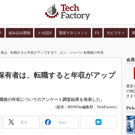
学
組み込み開発
メカ設計
製造マネジメント
FA
モビリティ
並び順：
コンテン
有者は、転職すると年収がアップする!?：エン・ジャパン 転職後の年収
会員
ル保有者は、転職すると年収がアップ
豊富
の検
きま
職後の年収についてのアンケート調査結果を発表した。
[
提供：MONOist編集部
，
TechFactory
]
Pick
見る
Share