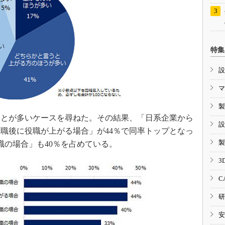
特集
設
マ
製
とが多いケースを尋ねた。その結果、「日系企業から
設
職後に役職が上がる場合」が44％で同率トップとなっ
製
職の場合」も40％を占めている。
3
C
研
安