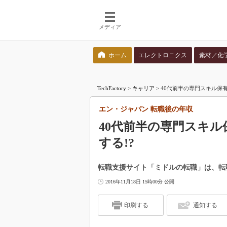
メディア
ホーム
エレクトロニクス
素材／化
検索語を入力してください
TechFactory
>
キャリア
>
40代前半の専門スキル保
エン・ジャパン 転職後の年収
40代前半の専門スキ
する!?
転職支援サイト「ミドルの転職」は、転
2016年11月18日 15時00分 公開
印刷する
通知する