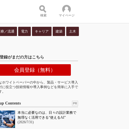
検索
マイページ
医療／流通
電力
キャリア
建築
土木
ツ：
登録がまだの方はこちら
会員登録（無料）
なホワイトペーパーの中から、製品・サービス導入
討に役立つ技術情報や導入事例などを簡単に入手で
す。
up Contents
PR
本当に必要なのは、日々の設計業務で
無理なく活用できる“使えるAI”
(2026/7/31)