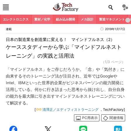
エレクトロニクス
素材／化学
組み込み開発
メカ設計
製造マネジメント
連載
2019年1月17日
日本の製造業を創造業に変える！ マインドフルネス（2）
ケーススタディーから学ぶ「マインドフルネスト
レーニング」の実践と活用法
（1/3 ページ）
「マインドフルネス」をご存じだろうか。「念」や「気付き」に
由来するそのトレーニング法が注目され、近年ではGoogleや
Intel、IBMといった世界的企業がビジネスパーソンの能力開発に
活用している。何かに行き詰まった思考から抜け出し、自分自身
の能力を最大限に引き出すマインドフルネストレーニングについ
て解説する。
[
清澤正／エディフィストラーニング
，TechFactory]
PC用表示
関連情報