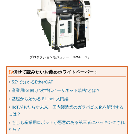
プロダクションモジュラー「NPM-TT2」
◎
併せて読みたいお薦めホワイトペーパー：
»
5分で分かるEtherCAT
»
産業用IoT向け“次世代イーサネット規格”とは？
»
基礎から始める FL-net 入門編
»
IIoTがもたらす未来、国内製造業のガラパゴス化を解消する
には？
»
もしも産業用ロボットが悪意のある第三者にハッキングされ
たら？