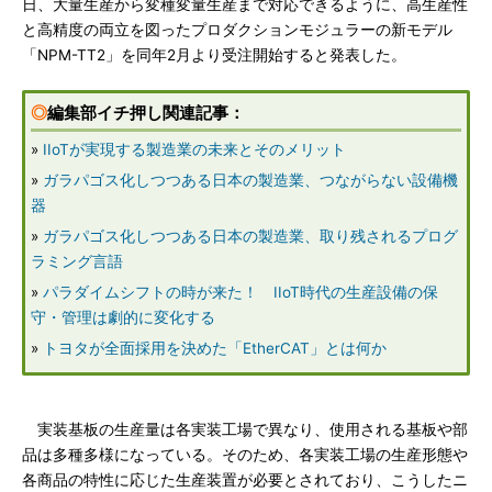
日、大量生産から変種変量生産まで対応できるように、高生産性
と高精度の両立を図ったプロダクションモジュラーの新モデル
「NPM-TT2」を同年2月より受注開始すると発表した。
◎
編集部イチ押し関連記事：
»
IIoTが実現する製造業の未来とそのメリット
»
ガラパゴス化しつつある日本の製造業、つながらない設備機
器
»
ガラパゴス化しつつある日本の製造業、取り残されるプログ
ラミング言語
»
パラダイムシフトの時が来た！ IIoT時代の生産設備の保
守・管理は劇的に変化する
»
トヨタが全面採用を決めた「EtherCAT」とは何か
実装基板の生産量は各実装工場で異なり、使用される基板や部
品は多種多様になっている。そのため、各実装工場の生産形態や
各商品の特性に応じた生産装置が必要とされており、こうしたニ