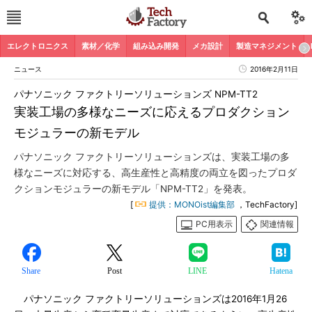
エレクトロニクス
素材／化学
組み込み開発
メカ設計
製造マネジメント
ニュース
2016年2月11日
パナソニック ファクトリーソリューションズ NPM-TT2
実装工場の多様なニーズに応えるプロダクション
モジュラーの新モデル
パナソニック ファクトリーソリューションズは、実装工場の多
様なニーズに対応する、高生産性と高精度の両立を図ったプロダ
クションモジュラーの新モデル「NPM-TT2」を発表。
[
提供：MONOist編集部
，TechFactory]
PC用表示
関連情報
Share
Post
LINE
Hatena
パナソニック ファクトリーソリューションズは2016年1月26