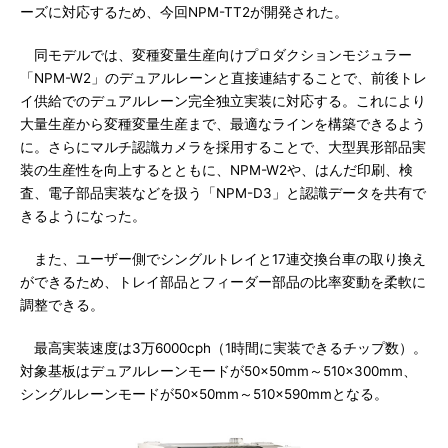
ーズに対応するため、今回NPM-TT2が開発された。
同モデルでは、変種変量生産向けプロダクションモジュラー
「NPM-W2」のデュアルレーンと直接連結することで、前後トレ
イ供給でのデュアルレーン完全独立実装に対応する。これにより
大量生産から変種変量生産まで、最適なラインを構築できるよう
に。さらにマルチ認識カメラを採用することで、大型異形部品実
装の生産性を向上するとともに、NPM-W2や、はんだ印刷、検
査、電子部品実装などを扱う「NPM-D3」と認識データを共有で
きるようになった。
また、ユーザー側でシングルトレイと17連交換台車の取り換え
ができるため、トレイ部品とフィーダー部品の比率変動を柔軟に
調整できる。
最高実装速度は3万6000cph（1時間に実装できるチップ数）。
対象基板はデュアルレーンモードが50×50mm～510×300mm、
シングルレーンモードが50×50mm～510×590mmとなる。