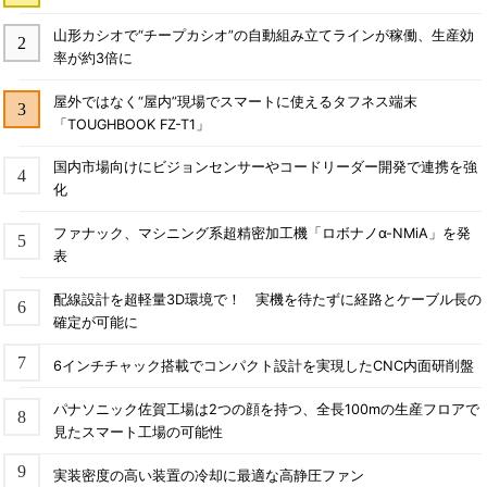
山形カシオで“チープカシオ”の自動組み立てラインが稼働、生産効
率が約3倍に
屋外ではなく“屋内”現場でスマートに使えるタフネス端末
「TOUGHBOOK FZ-T1」
国内市場向けにビジョンセンサーやコードリーダー開発で連携を強
化
ファナック、マシニング系超精密加工機「ロボナノα-NMiA」を発
表
配線設計を超軽量3D環境で！ 実機を待たずに経路とケーブル長の
確定が可能に
6インチチャック搭載でコンパクト設計を実現したCNC内面研削盤
パナソニック佐賀工場は2つの顔を持つ、全長100mの生産フロアで
見たスマート工場の可能性
実装密度の高い装置の冷却に最適な高静圧ファン