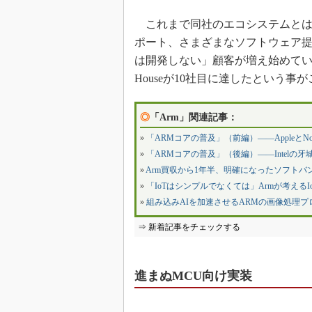
これまで同社のエコシステムとは
ポート、さまざまなソフトウェア提
は開発しない」顧客が増え始めている
Houseが10社目に達したという
◎
「Arm」関連記事：
»
「ARMコアの普及」（前編）――AppleとN
»
「ARMコアの普及」（後編）――Intelの牙
»
Arm買収から1年半、明確になったソフトバン
»
「IoTはシンプルでなくては」Armが考えるI
»
組み込みAIを加速させるARMの画像処理プ
⇒ 新着記事をチェックする
進まぬMCU向け実装