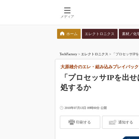
メディア
ホーム
エレクトロニクス
素材／化
検索語を入力してください
TechFactory
>
エレクトロニクス
>
「プロセッサIP
大原雄介のエレ・組み込みプレイバック
「プロセッサIPを出せ
処するか
2018年07月13日 09時00分 公開
印刷する
通知する