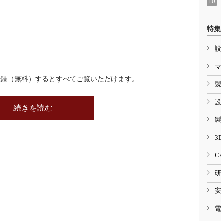
特集
設
マ
登録（無料）するとすべてご覧いただけます。
製
設
続きを読む
製
3
C
研
安
電