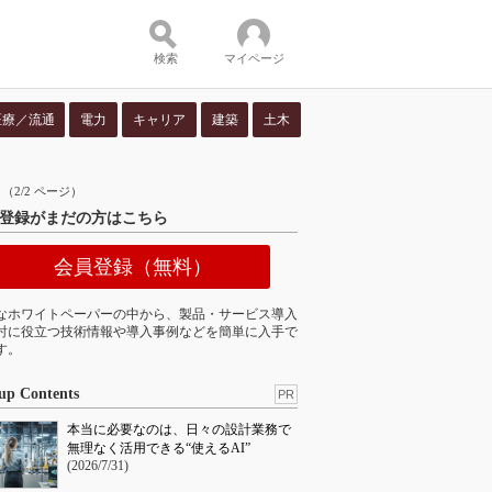
検索
マイページ
医療／流通
電力
キャリア
建築
土木
ツ：
2/2 ページ）
登録がまだの方はこちら
会員登録（無料）
なホワイトペーパーの中から、製品・サービス導入
討に役立つ技術情報や導入事例などを簡単に入手で
す。
up Contents
PR
本当に必要なのは、日々の設計業務で
無理なく活用できる“使えるAI”
(2026/7/31)