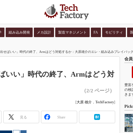
学
組み込み開発
メカ設計
製造マネジメント
FA
モビリティ
並び順：
コンテン
を出せばいい」時代の終了、Armはどう対処するか：大原雄介のエレ・組み込みプレイバック（
会員
ばいい」時代の終了、Armはどう対
豊富
の検
（2/2 ページ）
きま
[
大原 雄介
，
TechFactory
]
Pick
見る
Share