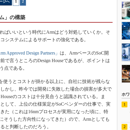
ージへ
1
|
2
テム」の構築
ればいいという時代にArmはどう対処していくか。そ
エコシステムによるサポートの強化である。
m Approved Design Partners」
は、ArmベースのSoC開
言うところのDesign Houseであるが、ポイントは
いう点である。
useを使うとコストが掛かる以上に、自社に技術が残らな
。しかし、昨今では開発に失敗した場合の損害が多大で
ホワ
n Houseのコストは十分見合うと認識されている。ま
として、上位の仕様策定がSoCベンダーの仕事で、実
きた（これは16nmプロセスが実用になった頃に、特
激にそうした方向性になってきた）ので、Armとしても
あると判断したのだろう。