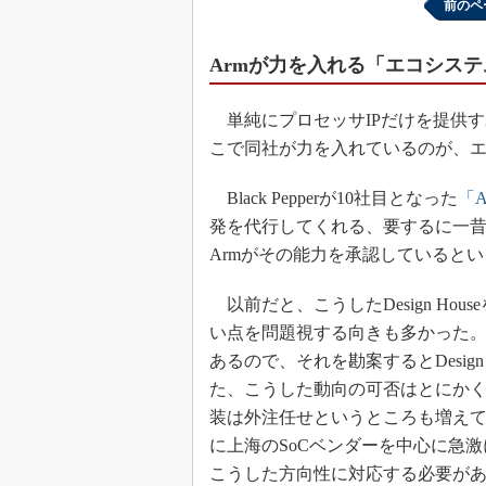
前のペ
Armが力を入れる「エコシス
単純にプロセッサIPだけを提供す
こで同社が力を入れているのが、
Black Pepperが10社目となった
「Ar
発を代行してくれる、要するに一昔前で
Armがその能力を承認していると
以前だと、こうしたDesign Ho
い点を問題視する向きも多かった
あるので、それを勘案するとDesig
た、こうした動向の可否はとにかく
装は外注任せというところも増えて
に上海のSoCベンダーを中心に急
こうした方向性に対応する必要が