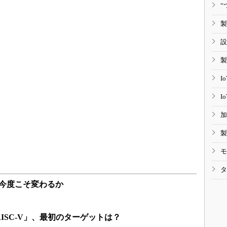
“
製
設
製
I
I
加
製
モ
タ
は今度こそ変わるか
ISC-V」、最初のターゲットは？