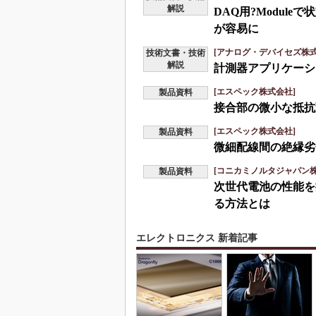
解説
DAQ用?Modul
が容易に
[アナログ・デバイセズ株式
技術文書・技術
解説
計測器アプリケーシ
[エスペック株式会社]
製品資料
接合部の微小な抵抗
[エスペック株式会社]
製品資料
微細配線間の絶縁劣
[コニカミノルタジャパン株
製品資料
次世代電池の性能を
る方法とは
エレクトロニクス 新着記事