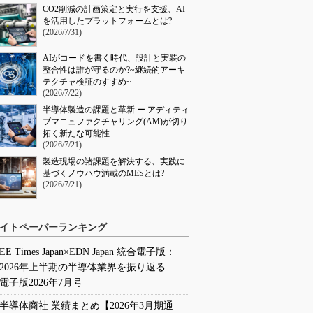
CO2削減の計画策定と実行を支援、AI
を活用したプラットフォームとは?
(2026/7/31)
AIがコードを書く時代、設計と実装の
整合性は誰が守るのか?~継続的アーキ
テクチャ検証のすすめ~
(2026/7/22)
半導体製造の課題と革新 ー アディティ
ブマニュファクチャリング(AM)が切り
拓く新たな可能性
(2026/7/21)
製造現場の諸課題を解決する、実践に
基づくノウハウ満載のMESとは?
(2026/7/21)
イトペーパーランキング
EE Times Japan×EDN Japan 統合電子版：
2026年上半期の半導体業界を振り返る――
電子版2026年7月号
半導体商社 業績まとめ【2026年3月期通