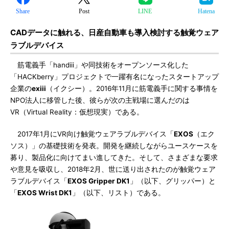
Share
Post
LINE
Hatena
CADデータに触れる、日産自動車も導入検討する触覚ウェア
ラブルデバイス
筋電義手「handiii」や同技術をオープンソース化した
「HACKberry」プロジェクトで一躍有名になったスタートアップ
企業の
exiii
（イクシー）。2016年11月に筋電義手に関する事情を
NPO法人に移管した後、彼らが次の主戦場に選んだのは
VR（Virtual Reality：仮想現実）である。
2017年1月にVR向け触覚ウェアラブルデバイス「
EXOS
（エク
ソス）」の基礎技術を発表。開発を継続しながらユースケースを
募り、製品化に向けてまい進してきた。そして、さまざまな要求
や意見を吸収し、2018年2月、世に送り出されたのが触覚ウェア
ラブルデバイス「
EXOS Gripper DK1
」（以下、グリッパー）と
「
EXOS Wrist DK1
」（以下、リスト）である。