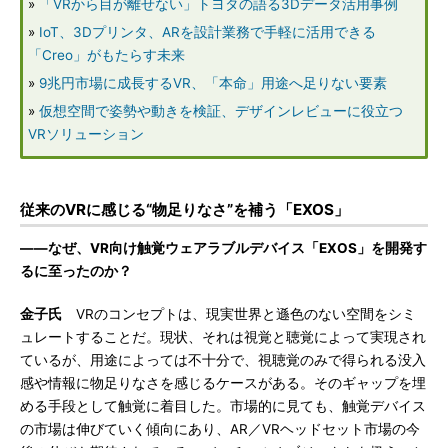
»
「VRから目が離せない」トヨタの語る3Dデータ活用事例
»
IoT、3Dプリンタ、ARを設計業務で手軽に活用できる
「Creo」がもたらす未来
»
9兆円市場に成長するVR、「本命」用途へ足りない要素
»
仮想空間で姿勢や動きを検証、デザインレビューに役立つ
VRソリューション
従来のVRに感じる“物足りなさ”を補う「EXOS」
――なぜ、VR向け触覚ウェアラブルデバイス「EXOS」を開発す
るに至ったのか？
金子氏
VRのコンセプトは、現実世界と遜色のない空間をシミ
ュレートすることだ。現状、それは視覚と聴覚によって実現され
ているが、用途によっては不十分で、視聴覚のみで得られる没入
感や情報に物足りなさを感じるケースがある。そのギャップを埋
める手段として触覚に着目した。市場的に見ても、触覚デバイス
の市場は伸びていく傾向にあり、AR／VRヘッドセット市場の今