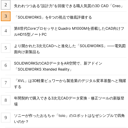
失われつつある“設計力”を回復できる職人気質の3D CAD「Creo」
「SOLIDWORKS」を6つの視点で徹底評価する
第6世代CoreプロセッサとQuadro M1000Mを搭載したCAD向けフ
ルHD15型ノートPC
より開かれた3次元CADへと進化した「SOLIDWORKS」――電気図
面向け新製品も
SOLIDWORKSのCADデータをAR空間で、新アドイン
「SOLIDWORKS Xtended Reality」
「XVL」は3D軽量ビュワーから製造業のデジタル変革基盤へと飛躍
する
年間契約で購入できる3次元CADデータ変換・修正ツールの新版登
場
ソニーが作ったおもちゃ「toio」のロボットはなぜシンプルで四角
いのか？