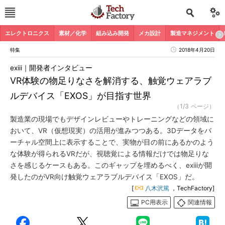
エレクトロニクス
素材／化学
組み込み開発
メカ設計
製造マネジメント
特集
2018年4月20日
exiii｜開発者インタビュー
VR体験の物足りなさを解消する、触覚ウェアラブ
ルデバイス「EXOS」が目指す世界
（1/3 ページ）
製造業の現場でもデザインレビューやトレーニングなどの領域に
おいて、VR（仮想現実）の活用が進みつつある。3Dデータをバ
ーチャル空間上に表示することで、実物が目の前にあるかのよう
な体験が得られるVRだが、視聴覚による情報だけでは物足りな
さを感じるケースもある。このギャップを埋めるべく、exiiiが開
発したのがVR向け触覚ウェアラブルデバイス「EXOS」だ。
[
八木沢篤
，TechFactory]
PC用表示
関連情報