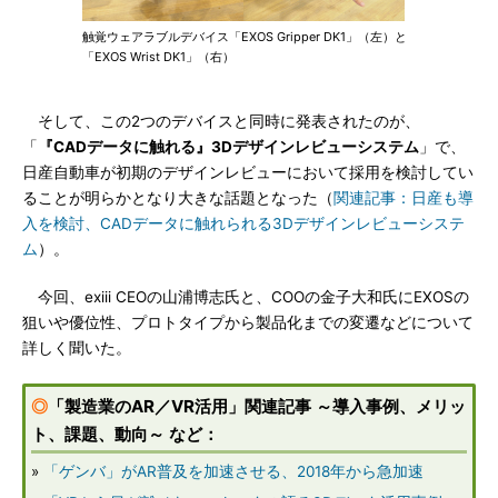
触覚ウェアラブルデバイス「EXOS Gripper DK1」（左）と
「EXOS Wrist DK1」（右）
そして、この2つのデバイスと同時に発表されたのが、
「
『CADデータに触れる』3Dデザインレビューシステム
」で、
日産自動車が初期のデザインレビューにおいて採用を検討してい
ることが明らかとなり大きな話題となった（
関連記事：日産も導
入を検討、CADデータに触れられる3Dデザインレビューシステ
ム
）。
今回、exiii CEOの山浦博志氏と、COOの金子大和氏にEXOSの
狙いや優位性、プロトタイプから製品化までの変遷などについて
詳しく聞いた。
◎
「製造業のAR／VR活用」関連記事 ～導入事例、メリッ
ト、課題、動向～ など：
»
「ゲンバ」がAR普及を加速させる、2018年から急加速